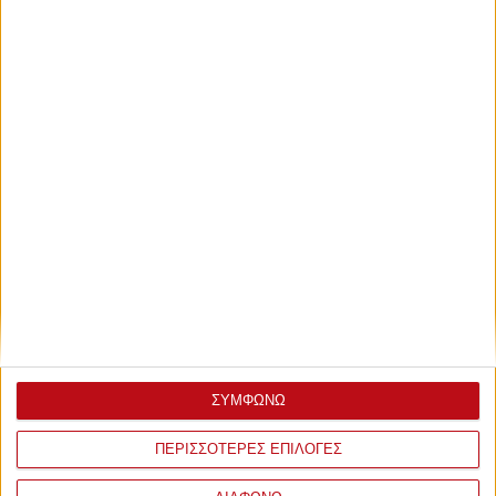
Τετάρτη, 29 Ιουλίου 2026 - 11:17
Το πρόγραμμα του Θρύλου στη
νέα Euroleague
Με την Μπασκόνια η πρεμιέρα του πρωταθλητή Ευρώπης
Ολυμπιακού.
ΣΥΜΦΩΝΩ
ΠΕΡΙΣΣΟΤΕΡΕΣ ΕΠΙΛΟΓΕΣ