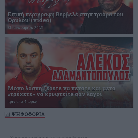
Επική περιγραφή Βερβελέ στην τριάρα του
Θρύλου! (video)
31 Ιανουαρίου 2025
Μόνο λάσπη ξέρετε να πετάτε και μετά
«τρέχετε» να κρυφτείτε σαν λαγοί
πριν από 4 ώρες
ΨΗΦΟΦΟΡΙΑ
Δεν υπάρχει ενεργή δημοσκόπηση
Χρησιμοποιώντας το site redking.gr