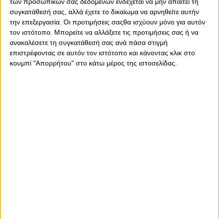
των προσωπικών σας δεδομένων ενδέχεται να μην απαιτεί τη
συγκατάθεσή σας, αλλά έχετε το δικαίωμα να αρνηθείτε αυτήν
την επεξεργασία. Οι προτιμήσεις σαςθα ισχύουν μόνο για αυτόν
τον ιστότοπο. Μπορείτε να αλλάξετε τις προτιμήσεις σας ή να
ανακαλέσετε τη συγκατάθεσή σας ανά πάσα στιγμή
επιστρέφοντας σε αυτόν τον ιστότοπο και κάνοντας κλικ στο
κουμπί "Απορρήτου" στο κάτω μέρος της ιστοσελίδας.
Πέμπτη, 6 Αυγούστου 2026 - 16:19
Η νέα πρόταση στον Ολυμπιακό
για τον Γουόκαπ και ο Αντερσον
Συνεχίζονται οι επαφές των Πειραιωτών με την Ντουμπάι BC
για τον «Θωμά».