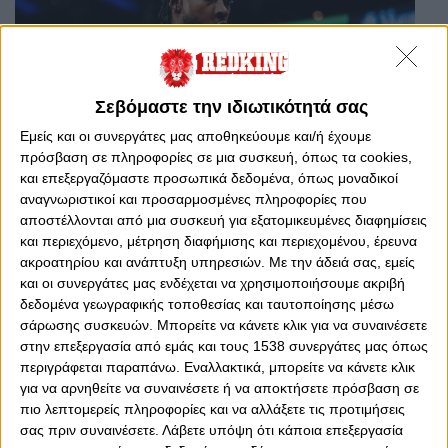
Σεβόμαστε την ιδιωτικότητά σας
Εμείς και οι συνεργάτες μας αποθηκεύουμε και/ή έχουμε
πρόσβαση σε πληροφορίες σε μια συσκευή, όπως τα cookies,
και επεξεργαζόμαστε προσωπικά δεδομένα, όπως μοναδικοί
αναγνωριστικοί και προσαρμοσμένες πληροφορίες που
Πέμπτη, 6 Αυγούστου 2026 - 18:01
αποστέλλονται από μια συσκευή για εξατομικευμένες διαφημίσεις
Στη λίστα και ο Γουότφορντ
και περιεχόμενο, μέτρηση διαφήμισης και περιεχομένου, έρευνα
Ο 25χρονος φόργουορντ με 270 παιχνίδια στο NBA έχει
ακροατηρίου και ανάπτυξη υπηρεσιών.
Με την άδειά σας, εμείς
προταθεί στον Ολυμπιακό και διαθέτει αρκετά από τα στοιχεία
και οι συνεργάτες μας ενδέχεται να χρησιμοποιήσουμε ακριβή
που αναζητά ο κόουτς Μπαρτζώκας....
δεδομένα γεωγραφικής τοποθεσίας και ταυτοποίησης μέσω
σάρωσης συσκευών. Μπορείτε να κάνετε κλικ για να συναινέσετε
στην επεξεργασία από εμάς και τους 1538 συνεργάτες μας όπως
περιγράφεται παραπάνω. Εναλλακτικά, μπορείτε να κάνετε κλικ
για να αρνηθείτε να συναινέσετε ή να αποκτήσετε πρόσβαση σε
πιο λεπτομερείς πληροφορίες και να αλλάξετε τις προτιμήσεις
σας πριν συναινέσετε.
Λάβετε υπόψη ότι κάποια επεξεργασία