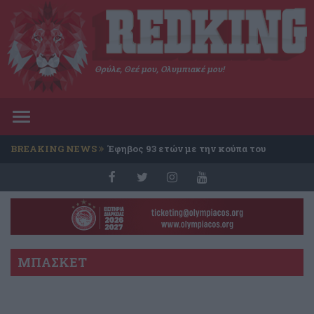
Θρύλε, Θεέ μου, Ολυμπιακέ μου!
Toggle
navigation
BREAKING NEWS
Έφηβος 93 ετών με την κούπα του
Conference
ΜΠΑΣΚΕΤ