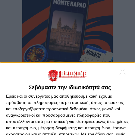
Σεβόμαστε την ιδιωτικότητά σας
Εμείς και οι συνεργάτες μας αποθηκεύουμε και/ή έχουμε
ΣΠΟΡ
πρόσβαση σε πληροφορίες σε μια συσκευή, όπως τα cookies,
Ο Καράμπελας στον Θρύλο! (photo)
και επεξεργαζόμαστε προσωπικά δεδομένα, όπως μοναδικοί
αναγνωριστικοί και προσαρμοσμένες πληροφορίες που
αποστέλλονται από μια συσκευή για εξατομικευμένες διαφημίσεις
και περιεχόμενο, μέτρηση διαφήμισης και περιεχομένου, έρευνα
ΜΠΑΣΚΕΤ
ακροατηρίου και ανάπτυξη υπηρεσιών.
Με την άδειά σας, εμείς
Η νέα πρόταση στον Ολυμπιακό για τον