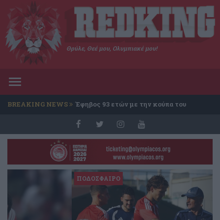
Θρύλε, Θεέ μου, Ολυμπιακέ μου!
Toggle
navigation
BREAKING NEWS
Έφηβος 93 ετών με την κούπα του
Conference
Previous
Nex
ΠΟΔΟΣΦΑΙΡΟ