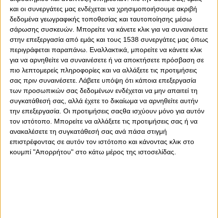
και οι συνεργάτες μας ενδέχεται να χρησιμοποιήσουμε ακριβή
Γουόκαπ και ο Αντερσον
δεδομένα γεωγραφικής τοποθεσίας και ταυτοποίησης μέσω
σάρωσης συσκευών. Μπορείτε να κάνετε κλικ για να συναινέσετε
ΠΟΔΟΣΦΑΙΡΟ
στην επεξεργασία από εμάς και τους 1538 συνεργάτες μας όπως
Το Football Meets Data «βλέπει»
περιγράφεται παραπάνω. Εναλλακτικά, μπορείτε να κάνετε κλικ
πρόκριση του Θρύλου
για να αρνηθείτε να συναινέσετε ή να αποκτήσετε πρόσβαση σε
πιο λεπτομερείς πληροφορίες και να αλλάξετε τις προτιμήσεις
ΠΟΔΟΣΦΑΙΡΟ
σας πριν συναινέσετε.
Λάβετε υπόψη ότι κάποια επεξεργασία
Δείχνει την ίδια διάθεση με πέρσι ο
των προσωπικών σας δεδομένων ενδέχεται να μην απαιτεί τη
Μάρτινς
συγκατάθεσή σας, αλλά έχετε το δικαίωμα να αρνηθείτε αυτήν
την επεξεργασία. Οι προτιμήσεις σαςθα ισχύουν μόνο για αυτόν
τον ιστότοπο. Μπορείτε να αλλάξετε τις προτιμήσεις σας ή να
ανακαλέσετε τη συγκατάθεσή σας ανά πάσα στιγμή
επιστρέφοντας σε αυτόν τον ιστότοπο και κάνοντας κλικ στο
κουμπί "Απορρήτου" στο κάτω μέρος της ιστοσελίδας.