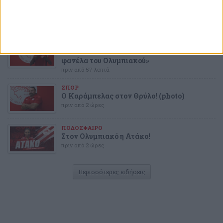
Η νέα πρόταση στον Ολυμπιακό για τον
Γουόκαπ και ο Αντερσον
πριν από 38 λεπτά
ΠΟΔΟΣΦΑΙΡΟ
Ατάκο: «Περήφανη που θα φορέσω τη
φανέλα του Ολυμπιακού»
πριν από 57 λεπτά
ΣΠΟΡ
Ο Καράμπελας στον Θρύλο! (photo)
πριν από 2 ώρες
ΠΟΔΟΣΦΑΙΡΟ
Στον Ολυμπιακό η Ατάκο!
πριν από 2 ώρες
Περισσότερες ειδήσεις