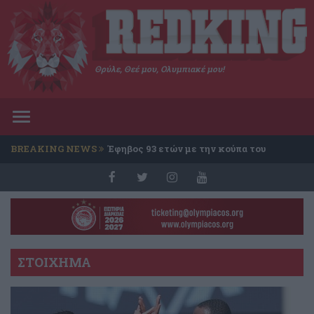
Θρύλε, Θεέ μου, Ολυμπιακέ μου!
Toggle
navigation
BREAKING NEWS
Έφηβος 93 ετών με την κούπα του
Conference
ΣΤΟΙΧΗΜΑ