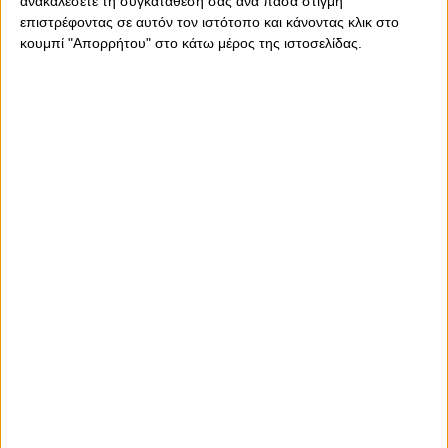
ανακαλέσετε τη συγκατάθεσή σας ανά πάσα στιγμή
επιστρέφοντας σε αυτόν τον ιστότοπο και κάνοντας κλικ στο
κουμπί "Απορρήτου" στο κάτω μέρος της ιστοσελίδας.
Σάββατο, 25 Ιουλίου 2026 - 14:26
Αλκμαάρ-Ολυμπιακός Live
Streaming
To έκτο και τελευταίο φιλικό προετοιμασίας του Θρύλου.