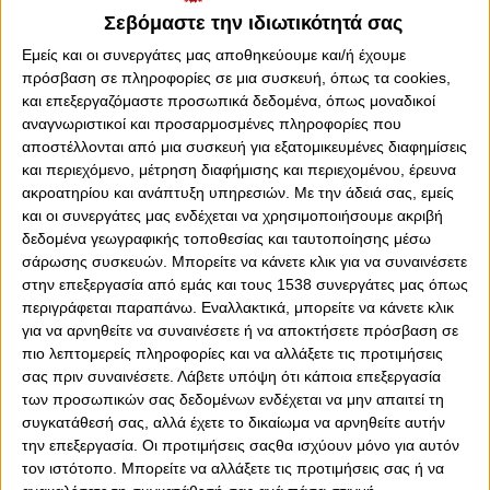
Σεβόμαστε την ιδιωτικότητά σας
Εμείς και οι συνεργάτες μας αποθηκεύουμε και/ή έχουμε
πρόσβαση σε πληροφορίες σε μια συσκευή, όπως τα cookies,
και επεξεργαζόμαστε προσωπικά δεδομένα, όπως μοναδικοί
Κυριακή, 26 Ιουλίου 2026 - 10:36
Novibet: ΝΕΑ Προσφορά
αναγνωριστικοί και προσαρμοσμένες πληροφορίες που
αποστέλλονται από μια συσκευή για εξατομικευμένες διαφημίσεις
Γνωριμίας που μυρίζει...
και περιεχόμενο, μέτρηση διαφήμισης και περιεχομένου, έρευνα
summeraki!
ακροατηρίου και ανάπτυξη υπηρεσιών.
Με την άδειά σας, εμείς
και οι συνεργάτες μας ενδέχεται να χρησιμοποιήσουμε ακριβή
Το πιο απολαυστικό καλοκαιράκι παίζει στη Novibet, με ΝΕΑ
δεδομένα γεωγραφικής τοποθεσίας και ταυτοποίησης μέσω
Προσφορά Γνωριμίας.
σάρωσης συσκευών. Μπορείτε να κάνετε κλικ για να συναινέσετε
στην επεξεργασία από εμάς και τους 1538 συνεργάτες μας όπως
περιγράφεται παραπάνω. Εναλλακτικά, μπορείτε να κάνετε κλικ
για να αρνηθείτε να συναινέσετε ή να αποκτήσετε πρόσβαση σε
πιο λεπτομερείς πληροφορίες και να αλλάξετε τις προτιμήσεις
σας πριν συναινέσετε.
Λάβετε υπόψη ότι κάποια επεξεργασία
των προσωπικών σας δεδομένων ενδέχεται να μην απαιτεί τη
συγκατάθεσή σας, αλλά έχετε το δικαίωμα να αρνηθείτε αυτήν
την επεξεργασία. Οι προτιμήσεις σαςθα ισχύουν μόνο για αυτόν
τον ιστότοπο. Μπορείτε να αλλάξετε τις προτιμήσεις σας ή να