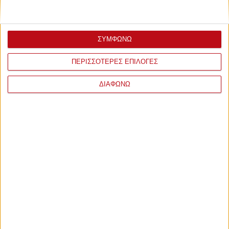
ΣΥΜΦΩΝΩ
ΠΕΡΙΣΣΟΤΕΡΕΣ ΕΠΙΛΟΓΕΣ
ΔΙΑΦΩΝΩ
Δευτέρα, 20 Ιουλίου 2026 - 14:36
Μεγάλος διαγωνισμός – Διπλό
διαρκείας του Ολυμπιακού και
θέση στο ευρωπαϊκό ραντεβού με
τη Ναϊμέγκεν
Δείτε πως μπορείτε να κερδίσετε εντελώς δωρεάν ένα
διπλό εισιτήριο διαρκείας του Ολυμπιακού.