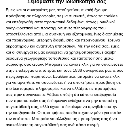
Σεβόμαστε την ιδιωτικότητά σας
Εμείς και οι συνεργάτες μας αποθηκεύουμε και/ή έχουμε
πρόσβαση σε πληροφορίες σε μια συσκευή, όπως τα cookies,
0
0
και επεξεργαζόμαστε προσωπικά δεδομένα, όπως μοναδικοί
αναγνωριστικοί και προσαρμοσμένες πληροφορίες που
Ένα πολύ έντονο διήμερο στον Πειραιά είχαν την
αποστέλλονται από μια συσκευή για εξατομικευμένες διαφημίσεις
ευκαιρία ν' απολαύσουν τα παιδιά της Σχολής
και περιεχόμενο, μέτρηση διαφήμισης και περιεχομένου, έρευνα
Ποδοσφαίρου της Θεσσαλονίκης.
ακροατηρίου και ανάπτυξη υπηρεσιών.
Με την άδειά σας, εμείς
και οι συνεργάτες μας ενδέχεται να χρησιμοποιήσουμε ακριβή
Τα 50 παιδιά όλων των ηλικίων έμειναν στην Αττική το
δεδομένα γεωγραφικής τοποθεσίας και ταυτοποίησης μέσω
Σαββατοκύριακο 6-7 Φεβρουαρίου συνοδευόμενα,
σάρωσης συσκευών. Μπορείτε να κάνετε κλικ για να συναινέσετε
φυσικά, από τους γονείς τους και έζησαν μοναδικές
στην επεξεργασία από εμάς και τους 1538 συνεργάτες μας όπως
στιγμές "ερυθρόλευκης" απόχρωσης...
περιγράφεται παραπάνω. Εναλλακτικά, μπορείτε να κάνετε κλικ
για να αρνηθείτε να συναινέσετε ή να αποκτήσετε πρόσβαση σε
πιο λεπτομερείς πληροφορίες και να αλλάξετε τις προτιμήσεις
Πρώτος σταθμός της επίσκεψής τους ήταν το «Γ.
σας πριν συναινέσετε.
Λάβετε υπόψη ότι κάποια επεξεργασία
Καραϊσκάκης», εκεί όπου το μεσημέρι του Σαββάτου
των προσωπικών σας δεδομένων ενδέχεται να μην απαιτεί τη
τελέστηκε το μνημόσυνο για τα θύματα της Θύρας 7, που
συγκατάθεσή σας, αλλά έχετε το δικαίωμα να αρνηθείτε αυτήν
το 1981 έχασαν τη ζωή τους.
την επεξεργασία. Οι προτιμήσεις σαςθα ισχύουν μόνο για αυτόν
τον ιστότοπο. Μπορείτε να αλλάξετε τις προτιμήσεις σας ή να
Τα παιδιά και οι γονείς από τη Σχολή Θεσσαλονίκης ήταν
ανακαλέσετε τη συγκατάθεσή σας ανά πάσα στιγμή
εκεί και ξεχώρισαν με τις σημαίες τους, ενώ από εκεί και