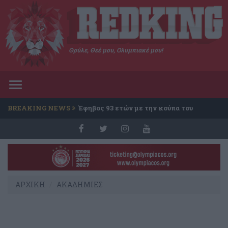
Θρύλε, Θεέ μου, Ολυμπιακέ μου!
Toggle
navigation
BREAKING NEWS
Έφηβος 93 ετών με την κούπα του
Conference
ΑΡΧΙΚΗ
ΑΚΑΔΗΜΙΕΣ