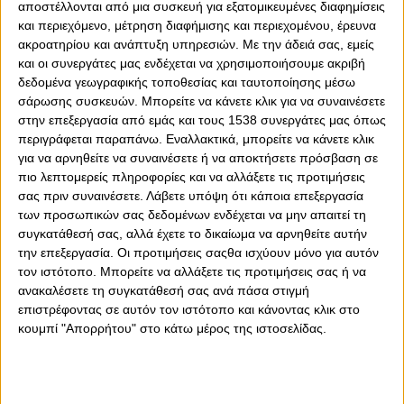
αποστέλλονται από μια συσκευή για εξατομικευμένες διαφημίσεις
και περιεχόμενο, μέτρηση διαφήμισης και περιεχομένου, έρευνα
ακροατηρίου και ανάπτυξη υπηρεσιών.
Με την άδειά σας, εμείς
και οι συνεργάτες μας ενδέχεται να χρησιμοποιήσουμε ακριβή
δεδομένα γεωγραφικής τοποθεσίας και ταυτοποίησης μέσω
σάρωσης συσκευών. Μπορείτε να κάνετε κλικ για να συναινέσετε
στην επεξεργασία από εμάς και τους 1538 συνεργάτες μας όπως
περιγράφεται παραπάνω. Εναλλακτικά, μπορείτε να κάνετε κλικ
για να αρνηθείτε να συναινέσετε ή να αποκτήσετε πρόσβαση σε
πιο λεπτομερείς πληροφορίες και να αλλάξετε τις προτιμήσεις
σας πριν συναινέσετε.
Λάβετε υπόψη ότι κάποια επεξεργασία
0
0
των προσωπικών σας δεδομένων ενδέχεται να μην απαιτεί τη
συγκατάθεσή σας, αλλά έχετε το δικαίωμα να αρνηθείτε αυτήν
Έναν 17χρονο παίκτη του Ολυμπιακού έχει βάλει στα
την επεξεργασία. Οι προτιμήσεις σαςθα ισχύουν μόνο για αυτόν
ραντάρ της, η Πάρμα, σε μια μεταγραφική κίνηση που
τον ιστότοπο. Μπορείτε να αλλάξετε τις προτιμήσεις σας ή να
αποτελεί επένδυση για το μέλλον.
ανακαλέσετε τη συγκατάθεσή σας ανά πάσα στιγμή
επιστρέφοντας σε αυτόν τον ιστότοπο και κάνοντας κλικ στο
Ο λόγος για τον Πάρη Πλειώνη, ο οποίος μεταγράφηκε
κουμπί "Απορρήτου" στο κάτω μέρος της ιστοσελίδας.
στους «ερυθρολεύκους» πριν από τρία χρόνια, από τον
Ηρακλή Νικαίας και κατέκτησε την σεζόν που μας
πέρασε το πρωτάθλημα με την Κ17 του Θρύλου στο
Πανθεσσαλικό κόντρα στον ΠΑΟΚ.