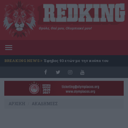
Θρύλε, Θεέ μου, Ολυμπιακέ μου!
Toggle
navigation
BREAKING NEWS
Έφηβος 93 ετών με την κούπα του
Conference
ΑΡΧΙΚΗ
ΑΚΑΔΗΜΙΕΣ