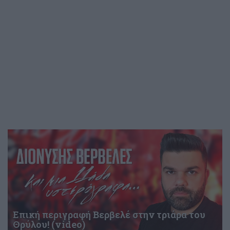
Επική περιγραφή Βερβελέ στην τριάρα του
Θρύλου! (video)