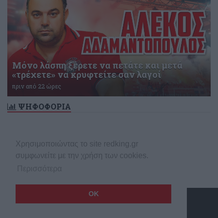
Μόνο λάσπη ξέρετε να πετάτε και μετά
«τρέχετε» να κρυφτείτε σαν λαγοί
πριν από 22 ώρες
ΨΗΦΟΦΟΡΙΑ
Δεν υπάρχει ενεργή δημοσκόπηση
Χρησιμοποιώντας το site redking.gr
συμφωνείτε με την χρήση των cookies.
Περισσότερα
OK
Copyright © 2026 redking.gr
Made by
net
stream