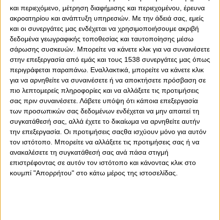
και περιεχόμενο, μέτρηση διαφήμισης και περιεχομένου, έρευνα
ακροατηρίου και ανάπτυξη υπηρεσιών.
Με την άδειά σας, εμείς
και οι συνεργάτες μας ενδέχεται να χρησιμοποιήσουμε ακριβή
δεδομένα γεωγραφικής τοποθεσίας και ταυτοποίησης μέσω
σάρωσης συσκευών. Μπορείτε να κάνετε κλικ για να συναινέσετε
στην επεξεργασία από εμάς και τους 1538 συνεργάτες μας όπως
0
0
περιγράφεται παραπάνω. Εναλλακτικά, μπορείτε να κάνετε κλικ
για να αρνηθείτε να συναινέσετε ή να αποκτήσετε πρόσβαση σε
Ολοκληρώθηκε η προετοιμασία της ομάδας Νέων του
πιο λεπτομερείς πληροφορίες και να αλλάξετε τις προτιμήσεις
Ολυμπιακού για τον αυριανό (29/11, 17:00) επαναληπτικό
σας πριν συναινέσετε.
Λάβετε υπόψη ότι κάποια επεξεργασία
αγώνα του UEFA Youth League με αντίπαλο την Καμπάλα
των προσωπικών σας δεδομένων ενδέχεται να μην απαιτεί τη
στο «Γ. Καραϊσκάκης».
συγκατάθεσή σας, αλλά έχετε το δικαίωμα να αρνηθείτε αυτήν
την επεξεργασία. Οι προτιμήσεις σαςθα ισχύουν μόνο για αυτόν
Η Κ19 του Θρύλου καλείται να υπερασπιστεί το υπέρ της
τον ιστότοπο. Μπορείτε να αλλάξετε τις προτιμήσεις σας ή να
3-0 από τον πρώτο αγώνα στο Αζερμπαϊτζάν και να
ανακαλέσετε τη συγκατάθεσή σας ανά πάσα στιγμή
συνεχίσει το ευρωπαϊκό της ταξίδι στην επόμενη φάση.
επιστρέφοντας σε αυτόν τον ιστότοπο και κάνοντας κλικ στο
κουμπί "Απορρήτου" στο κάτω μέρος της ιστοσελίδας.
Μετά το τέλος της σημερινής προπόνησης ο προπονητής
της ομάδας Σωτήρης Συλαϊδόπουλος ανακοίνωσε την
αποστολή των παικτών για το παιχνίδι.
Αναλυτικά η αποστολή: