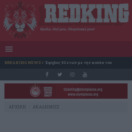
Θρύλε, Θεέ μου, Ολυμπιακέ μου!
Toggle
navigation
BREAKING NEWS
Έφηβος 93 ετών με την κούπα του
Conference
ΑΡΧΙΚΗ
ΑΚΑΔΗΜΙΕΣ