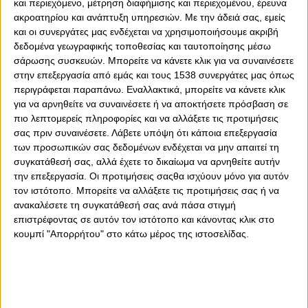
και περιεχόμενο, μέτρηση διαφήμισης και περιεχομένου, έρευνα
ακροατηρίου και ανάπτυξη υπηρεσιών.
Με την άδειά σας, εμείς
και οι συνεργάτες μας ενδέχεται να χρησιμοποιήσουμε ακριβή
δεδομένα γεωγραφικής τοποθεσίας και ταυτοποίησης μέσω
σάρωσης συσκευών. Μπορείτε να κάνετε κλικ για να συναινέσετε
0
0
στην επεξεργασία από εμάς και τους 1538 συνεργάτες μας όπως
περιγράφεται παραπάνω. Εναλλακτικά, μπορείτε να κάνετε κλικ
για να αρνηθείτε να συναινέσετε ή να αποκτήσετε πρόσβαση σε
Το χειρότερο δυνατό σενάριο! Επιβεβαιώθηκαν οι φόβοι
πιο λεπτομερείς πληροφορίες και να αλλάξετε τις προτιμήσεις
στον Ολυμπιακό για την Αγγελική Νικολοπούλου και τον
σας πριν συναινέσετε.
Λάβετε υπόψη ότι κάποια επεξεργασία
τραυματισμό της.
των προσωπικών σας δεδομένων ενδέχεται να μην απαιτεί τη
συγκατάθεσή σας, αλλά έχετε το δικαίωμα να αρνηθείτε αυτήν
Η Ελληνίδα αθλήτρια υποβλήθηκε σε μαγνητική και τα
την επεξεργασία. Οι προτιμήσεις σαςθα ισχύουν μόνο για αυτόν
αποτελέσματα έδειξαν ότι έχει υποστεί ρήξη χιαστού
τον ιστότοπο. Μπορείτε να αλλάξετε τις προτιμήσεις σας ή να
στο αριστερό γόνατο!
ανακαλέσετε τη συγκατάθεσή σας ανά πάσα στιγμή
Οι φόβοι υπήρχαν από χθες και η φωτογραφία από το
επιστρέφοντας σε αυτόν τον ιστότοπο και κάνοντας κλικ στο
χθεσινό παιχνίδι είναι ενδεικτική! Είχε καταλάβει τη
κουμπί "Απορρήτου" στο κάτω μέρος της ιστοσελίδας.
ζημιά και δυστυχώς δεν έπεσε έξω!
Όχι, ρε φίλε! Κρίμα!
Δυστυχώς, ο τραυματισμός της θα την αφήσει εκτός