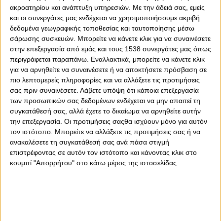
ακροατηρίου και ανάπτυξη υπηρεσιών.
Με την άδειά σας, εμείς
και οι συνεργάτες μας ενδέχεται να χρησιμοποιήσουμε ακριβή
δεδομένα γεωγραφικής τοποθεσίας και ταυτοποίησης μέσω
0
0
σάρωσης συσκευών. Μπορείτε να κάνετε κλικ για να συναινέσετε
στην επεξεργασία από εμάς και τους 1538 συνεργάτες μας όπως
Πολύ αισιόδοξα είναι τα νέα μετά τις εξετάσεις στις
περιγράφεται παραπάνω. Εναλλακτικά, μπορείτε να κάνετε κλικ
οποίες υποβλήθηκε ο Μουσταφά Φαλ.
για να αρνηθείτε να συναινέσετε ή να αποκτήσετε πρόσβαση σε
πιο λεπτομερείς πληροφορίες και να αλλάξετε τις προτιμήσεις
Πιο συγκεκριμένα, ο Γάλλος σέντερ του Ολυμπιακού
σας πριν συναινέσετε.
Λάβετε υπόψη ότι κάποια επεξεργασία
υποβλήθηκε σε νέες εξετάσεις και αυτές έδειξαν,
των προσωπικών σας δεδομένων ενδέχεται να μην απαιτεί τη
έδειξαν μεγάλη και ξεκάθαρη πρόοδο στην αποθεραπεία
συγκατάθεσή σας, αλλά έχετε το δικαίωμα να αρνηθείτε αυτήν
του Γάλλου σέντερ, ο οποίος είχε διαπιστωθεί πως είχε
την επεξεργασία. Οι προτιμήσεις σαςθα ισχύουν μόνο για αυτόν
κάταγμα κόπωσης στο 4ο μετατάρσιο του αριστερού του
τον ιστότοπο. Μπορείτε να αλλάξετε τις προτιμήσεις σας ή να
ανακαλέσετε τη συγκατάθεσή σας ανά πάσα στιγμή
ποδιού.
επιστρέφοντας σε αυτόν τον ιστότοπο και κάνοντας κλικ στο
Επομένως, ο Γάλλος «κροκόδειλος» θα συνεχίσει
κουμπί "Απορρήτου" στο κάτω μέρος της ιστοσελίδας.
κανονικά το πρόγραμμα αποθεραπείας του, με την ελπίδα
ότι θα μπορέσει σύντομα να πατήσει παρκέ και να
αποφύγει μία χειρουργική επέμβαση, η οποία θα τον
άφηνε για πολλούς μήνες εκτός δράσης.