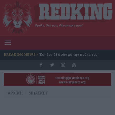
Θρύλε, Θεέ μου, Ολυμπιακέ μου!
Toggle
navigation
BREAKING NEWS
Έφηβος 93 ετών με την κούπα του
Conference
ΑΡΧΙΚΗ
ΜΠΑΣΚΕΤ