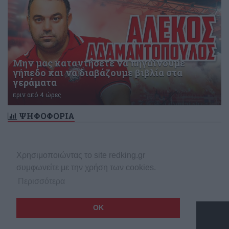
Μην μας καταντήσετε να πηγαίνουμε
γήπεδο και να διαβάζουμε βιβλία στα
γεράματα
πριν από 4 ώρες
ΨΗΦΟΦΟΡΙΑ
Δεν υπάρχει ενεργή δημοσκόπηση
Χρησιμοποιώντας το site redking.gr
συμφωνείτε με την χρήση των cookies.
Περισσότερα
OK
Copyright © 2026 redking.gr
Made by
net
stream