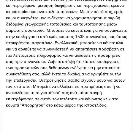
και περιεχόμενο, μέτρηση διαφήμισης και περιεχομένου, έρευνα
ακροατηρίου και ανάπτυξη υπηρεσιών.
Με την άδειά σας, εμείς
και οι συνεργάτες μας ενδέχεται να χρησιμοποιήσουμε ακριβή
δεδομένα γεωγραφικής τοποθεσίας και ταυτοποίησης μέσω
σάρωσης συσκευών. Μπορείτε να κάνετε κλικ για να συναινέσετε
στην επεξεργασία από εμάς και τους 1538 συνεργάτες μας όπως
0
0
περιγράφεται παραπάνω. Εναλλακτικά, μπορείτε να κάνετε κλικ
για να αρνηθείτε να συναινέσετε ή να αποκτήσετε πρόσβαση σε
Ο Κάιλ Χάινς αποφάσισε να εγκαταλείψει την ενεργό
πιο λεπτομερείς πληροφορίες και να αλλάξετε τις προτιμήσεις
δράση έπειτα από 16 χρόνια καριέρας και τέσσερις
σας πριν συναινέσετε.
Λάβετε υπόψη ότι κάποια επεξεργασία
ευρωπαϊκούς τίτλους συνολικά.
των προσωπικών σας δεδομένων ενδέχεται να μην απαιτεί τη
συγκατάθεσή σας, αλλά έχετε το δικαίωμα να αρνηθείτε αυτήν
Δύο από αυτούς κατακτήθηκαν από τον ίδιο και τον
την επεξεργασία. Οι προτιμήσεις σαςθα ισχύουν μόνο για αυτόν
Ολυμπιακό, στο περίφημο back to back της διετίας 2012-
τον ιστότοπο. Μπορείτε να αλλάξετε τις προτιμήσεις σας ή να
13. Η ΚΑΕ Ολυμπιακός αποχαιρέτησε τον Κάιλ Χάινς
ανακαλέσετε τη συγκατάθεσή σας ανά πάσα στιγμή
μέσω των επίσημων λογαριασμών του στα social media.
επιστρέφοντας σε αυτόν τον ιστότοπο και κάνοντας κλικ στο
κουμπί "Απορρήτου" στο κάτω μέρος της ιστοσελίδας.
Αναλυτικά το γεμάτο ευγνωμοσύνη και συναισθήματα
κείμενο της ερυθρόλευκης ΚΑΕ:
«Αποσύρεσαι από το παιχνίδι, αλλά όχι από τις μνήμες
μας. Κάιλ Χάινς είμαστε τόσο ευγνώμονες για όλα όσα