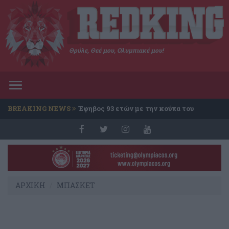
Θρύλε, Θεέ μου, Ολυμπιακέ μου!
Toggle
navigation
BREAKING NEWS
Έφηβος 93 ετών με την κούπα του
Conference
ΑΡΧΙΚΗ
ΜΠΑΣΚΕΤ