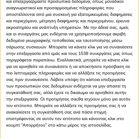
και επεξεργαζόμαστε προσωπικά δεδομένα, όπως μοναδικοί
αναγνωριστικοί και προσαρμοσμένες πληροφορίες που
αποστέλλονται από μια συσκευή για εξατομικευμένες διαφημίσεις
και περιεχόμενο, μέτρηση διαφήμισης και περιεχομένου, έρευνα
ακροατηρίου και ανάπτυξη υπηρεσιών.
Με την άδειά σας, εμείς
και οι συνεργάτες μας ενδέχεται να χρησιμοποιήσουμε ακριβή
δεδομένα γεωγραφικής τοποθεσίας και ταυτοποίησης μέσω
0
0
σάρωσης συσκευών. Μπορείτε να κάνετε κλικ για να συναινέσετε
στην επεξεργασία από εμάς και τους 1538 συνεργάτες μας όπως
περιγράφεται παραπάνω. Εναλλακτικά, μπορείτε να κάνετε κλικ
Λίγες ημέρες μετά τις μεγάλες μάχες με τη Ρεάλ
για να αρνηθείτε να συναινέσετε ή να αποκτήσετε πρόσβαση σε
Μαδρίτης και την πρόκριση στο Final Four του Άμπου
πιο λεπτομερείς πληροφορίες και να αλλάξετε τις προτιμήσεις
Ντάμπι ο Θρύλος επέστρεψε στις εγχώριες
σας πριν συναινέσετε.
Λάβετε υπόψη ότι κάποια επεξεργασία
υποχρεώσεις του. Οι Πειραιώτες κέρδισαν με 87-85 την
των προσωπικών σας δεδομένων ενδέχεται να μην απαιτεί τη
ΑΕΚ στο ΣΕΦ και έκαναν το πρώτο βήμα για την
συγκατάθεσή σας, αλλά έχετε το δικαίωμα να αρνηθείτε αυτήν
πρόκριση στους τελικούς του πρωταθλήματος. Στο
την επεξεργασία. Οι προτιμήσεις σαςθα ισχύουν μόνο για αυτόν
παιχνίδι δεν αγωνίστηκαν οι Εβάν Φουρνιέ και Σάσα
τον ιστότοπο. Μπορείτε να αλλάξετε τις προτιμήσεις σας ή να
Βεζένκοφ, για να προφυλαχθούν ενόψει της συνέχειας.
ανακαλέσετε τη συγκατάθεσή σας ανά πάσα στιγμή
επιστρέφοντας σε αυτόν τον ιστότοπο και κάνοντας κλικ στο
Το παιχνίδι ξεκίνησε με τον Ολυμπιακό να κάνει ένα
κουμπί "Απορρήτου" στο κάτω μέρος της ιστοσελίδας.
μικρό σερί 5-0, με τον Σέιμπεν Λι να ξεκινάει ορεξάτος
και τον Γιαννούλη Λαρεντζάκη να βρίσκεται σε μεγάλη