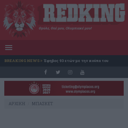
Θρύλε, Θεέ μου, Ολυμπιακέ μου!
Toggle
navigation
BREAKING NEWS
Έφηβος 93 ετών με την κούπα του
Conference
ΑΡΧΙΚΗ
ΜΠΑΣΚΕΤ