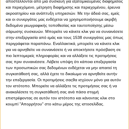
αποστέλλονται από μια συσκευή για εξατομικευμένες διαφημίσεις
και περιεχόμενο, μέτρηση διαφήμισης και περιεχομένου, έρευνα
0
0
ακροατηρίου και ανάπτυξη υπηρεσιών.
Με την άδειά σας, εμείς
και οι συνεργάτες μας ενδέχεται να χρησιμοποιήσουμε ακριβή
Κάποιοι παίκτες γράφουν ιστορία με πόντους. Άλλοι με
δεδομένα γεωγραφικής τοποθεσίας και ταυτοποίησης μέσω
ριμπάουντ. Κάποιοι με buzzer beater. Και μετά είναι και
σάρωσης συσκευών. Μπορείτε να κάνετε κλικ για να συναινέσετε
εκείνοι που γράφουν ιστορία με φωνή, καρδιά και
στην επεξεργασία από εμάς και τους 1538 συνεργάτες μας όπως
παρουσία. Ο Κώστας Παπανικολάου ανήκει ξεκάθαρα
περιγράφεται παραπάνω. Εναλλακτικά, μπορείτε να κάνετε κλικ
στην τελευταία κατηγορία σε όλη την καριέρα του.
για να αρνηθείτε να συναινέσετε ή να αποκτήσετε πρόσβαση σε
πιο λεπτομερείς πληροφορίες και να αλλάξετε τις προτιμήσεις
Μάλιστα, απόψε στο ματς με την ο αρχηγός του Θρύλου
σας πριν συναινέσετε.
Λάβετε υπόψη ότι κάποια επεξεργασία
έσπασε το φράγμα των 400 αγώνων στη EuroLeague και
των προσωπικών σας δεδομένων ενδέχεται να μην απαιτεί τη
έγραψε έτσι ιστορία!
συγκατάθεσή σας, αλλά έχετε το δικαίωμα να αρνηθείτε αυτήν
την επεξεργασία. Οι προτιμήσεις σαςθα ισχύουν μόνο για αυτόν
Μάλιστα, μόνο εκείνος και ο Κώστας Σλούκας που είναι
τον ιστότοπο. Μπορείτε να αλλάξετε τις προτιμήσεις σας ή να
2ος με 429 συμμετοχές είναι οι ενεργοί παίκτες του Top-
ανακαλέσετε τη συγκατάθεσή σας ανά πάσα στιγμή
5, με τους δύο Έλληνες διεθνείς να έχουν την ευκαιρία να
επιστρέφοντας σε αυτόν τον ιστότοπο και κάνοντας κλικ στο
αναρριχηθούν ακόμη περισσότερο!
κουμπί "Απορρήτου" στο κάτω μέρος της ιστοσελίδας.
Αναλυτικά το Top-10 συμμετοχών:
1. Σέρχιο Γιουλ 450