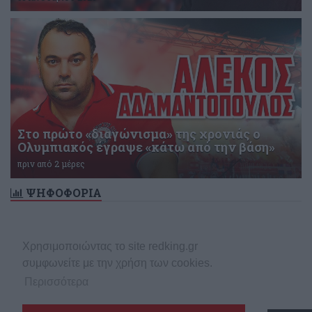
Στο πρώτο «διαγώνισμα» της χρονιάς ο
Ολυμπιακός έγραψε «κάτω από την βάση»
πριν από 2 μέρες
ΨΗΦΟΦΟΡΙΑ
Δεν υπάρχει ενεργή δημοσκόπηση
Χρησιμοποιώντας το site redking.gr
συμφωνείτε με την χρήση των cookies.
Περισσότερα