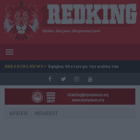
Θρύλε, Θεέ μου, Ολυμπιακέ μου!
Toggle
navigation
BREAKING NEWS
Έφηβος 93 ετών με την κούπα του
Conference
ΑΡΧΙΚΗ
ΜΠΑΣΚΕΤ