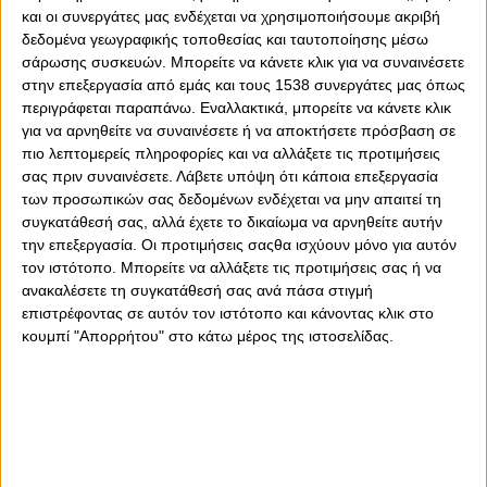
και οι συνεργάτες μας ενδέχεται να χρησιμοποιήσουμε ακριβή
δεδομένα γεωγραφικής τοποθεσίας και ταυτοποίησης μέσω
0
0
σάρωσης συσκευών. Μπορείτε να κάνετε κλικ για να συναινέσετε
στην επεξεργασία από εμάς και τους 1538 συνεργάτες μας όπως
Συναγερμός στο «ερυθρόλευκο» στρατόπεδο ενόψει της
περιγράφεται παραπάνω. Εναλλακτικά, μπορείτε να κάνετε κλικ
συνέχειας! Στην αναμέτρηση του Ολυμπιακού με την
για να αρνηθείτε να συναινέσετε ή να αποκτήσετε πρόσβαση σε
Μπαρτσελόνα στο ΣΕΦ για την 25η αγωνιστική της
πιο λεπτομερείς πληροφορίες και να αλλάξετε τις προτιμήσεις
Euroleague, με τον Τάϊλερ Ντόρσει.
σας πριν συναινέσετε.
Λάβετε υπόψη ότι κάποια επεξεργασία
των προσωπικών σας δεδομένων ενδέχεται να μην απαιτεί τη
Ο Ντόρσεϊ έδειχνε πονάει, μάλλον γύρισε το πόδι του
συγκατάθεσή σας, αλλά έχετε το δικαίωμα να αρνηθείτε αυτήν
στην προσγείωση μετά από το τελευταίο σουτ της
την επεξεργασία. Οι προτιμήσεις σαςθα ισχύουν μόνο για αυτόν
περιόδου. Πήγε κουτσαίνοντας στον πάγκο του
τον ιστότοπο. Μπορείτε να αλλάξετε τις προτιμήσεις σας ή να
Ολυμπιακού, μια κατάσταση που αναμένονται νεότερα
ανακαλέσετε τη συγκατάθεσή σας ανά πάσα στιγμή
από τους Πειραιώτες.
επιστρέφοντας σε αυτόν τον ιστότοπο και κάνοντας κλικ στο
κουμπί "Απορρήτου" στο κάτω μέρος της ιστοσελίδας.