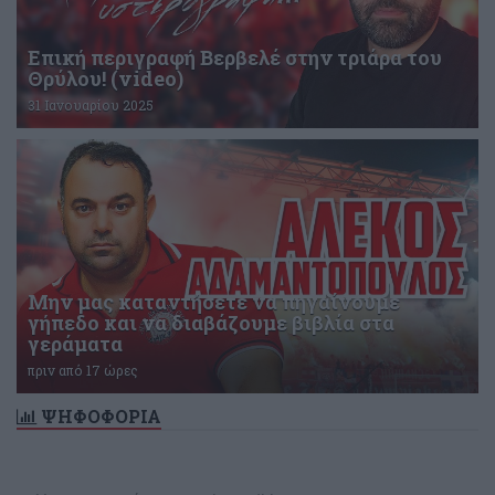
Επική περιγραφή Βερβελέ στην τριάρα του
Θρύλου! (video)
31 Ιανουαρίου 2025
Μην μας καταντήσετε να πηγαίνουμε
γήπεδο και να διαβάζουμε βιβλία στα
γεράματα
πριν από 17 ώρες
ΨΗΦΟΦΟΡΙΑ
Δεν υπάρχει ενεργή δημοσκόπηση