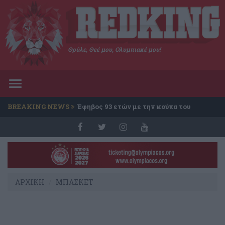
Θρύλε, Θεέ μου, Ολυμπιακέ μου!
Toggle
navigation
BREAKING NEWS
Έφηβος 93 ετών με την κούπα του
Conference
ΑΡΧΙΚΗ
ΜΠΑΣΚΕΤ