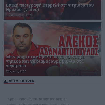
Επική περιγραφή Βερβελέ στην τριάρα του
Θρύλου! (video)
31 Ιανουαρίου 2025
Μην μας καταντήσετε να πηγαίνουμε
γήπεδο και να διαβάζουμε βιβλία στα
γεράματα
Χθες στις 21:56
ΨΗΦΟΦΟΡΙΑ
Δεν υπάρχει ενεργή δημοσκόπηση
Χρησιμοποιώντας το site redking.gr
συμφωνείτε με την χρήση των cookies.