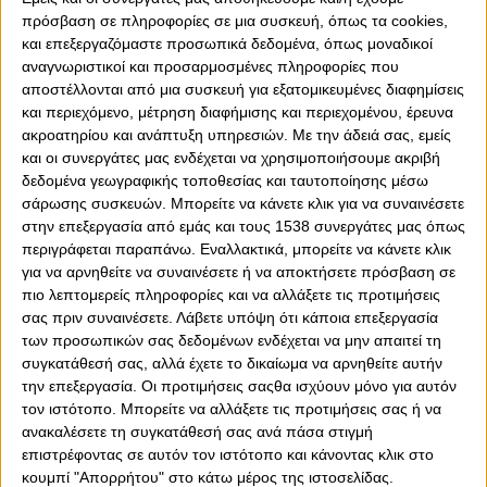
πρόσβαση σε πληροφορίες σε μια συσκευή, όπως τα cookies,
και επεξεργαζόμαστε προσωπικά δεδομένα, όπως μοναδικοί
αναγνωριστικοί και προσαρμοσμένες πληροφορίες που
0
0
αποστέλλονται από μια συσκευή για εξατομικευμένες διαφημίσεις
και περιεχόμενο, μέτρηση διαφήμισης και περιεχομένου, έρευνα
Πέρασε μία εβδομάδα από την ημέρα που ο Ολυμπιακός
ακροατηρίου και ανάπτυξη υπηρεσιών.
Με την άδειά σας, εμείς
κατέκτησε τη Euroleague μέσα στο ΟΑΚΑ και η
και οι συνεργάτες μας ενδέχεται να χρησιμοποιήσουμε ακριβή
διοργανώτρια αρχή δημοσίευσε ένα βίντεο αφιέρωμα
δεδομένα γεωγραφικής τοποθεσίας και ταυτοποίησης μέσω
στον πρωταθλητή Ευρώπης, τον Θρύλο!
σάρωσης συσκευών. Μπορείτε να κάνετε κλικ για να συναινέσετε
στην επεξεργασία από εμάς και τους 1538 συνεργάτες μας όπως
Ένα βίντεο διάρκειας άνω των δύο λεπτών, με
περιγράφεται παραπάνω. Εναλλακτικά, μπορείτε να κάνετε κλικ
πανηγυρισμούς των «ερυθρόλευκων», με φάσεις από τον
για να αρνηθείτε να συναινέσετε ή να αποκτήσετε πρόσβαση σε
τελικό, αλλά και το τελετουργικό πριν από τον μεγάλο
πιο λεπτομερείς πληροφορίες και να αλλάξετε τις προτιμήσεις
αγώνα, αλλά και την ατάκα του Εβάν Φουρνιέ για τη
σας πριν συναινέσετε.
Λάβετε υπόψη ότι κάποια επεξεργασία
συνέχεια και την κατάκτηση του πρωταθλήματος στην
των προσωπικών σας δεδομένων ενδέχεται να μην απαιτεί τη
Ελλάδα...
συγκατάθεσή σας, αλλά έχετε το δικαίωμα να αρνηθείτε αυτήν
την επεξεργασία. Οι προτιμήσεις σαςθα ισχύουν μόνο για αυτόν
τον ιστότοπο. Μπορείτε να αλλάξετε τις προτιμήσεις σας ή να
ανακαλέσετε τη συγκατάθεσή σας ανά πάσα στιγμή
επιστρέφοντας σε αυτόν τον ιστότοπο και κάνοντας κλικ στο
κουμπί "Απορρήτου" στο κάτω μέρος της ιστοσελίδας.