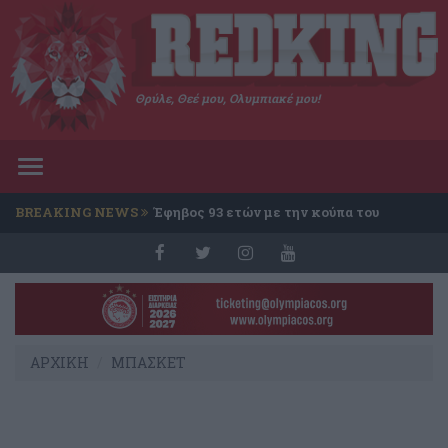
Θρύλε, Θεέ μου, Ολυμπιακέ μου!
Toggle
navigation
BREAKING NEWS
Έφηβος 93 ετών με την κούπα του
Conference
ΑΡΧΙΚΗ
ΜΠΑΣΚΕΤ