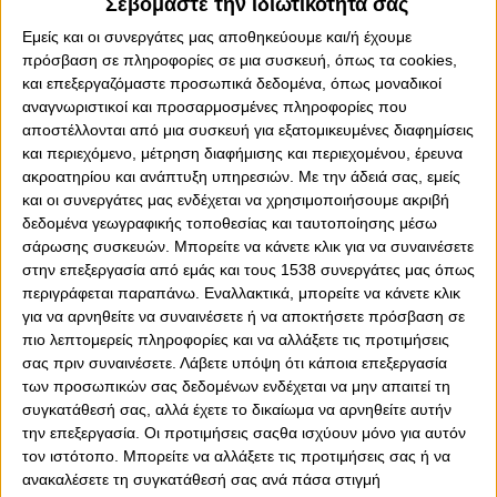
Σεβόμαστε την ιδιωτικότητά σας
λέγατε ότι είστε η μοναδική ομάδα που θα γυρίσει σειρά
Εμείς και οι συνεργάτες μας αποθηκεύουμε και/ή έχουμε
από 2-0 πίσω στο σκορ, και θα περάσει στο Final-4! Αλλά
πρόσβαση σε πληροφορίες σε μια συσκευή, όπως τα cookies,
είχατε ξεχάσει ότι η Λαμποράλ σας νίκησε στο δεύτερο
και επεξεργαζόμαστε προσωπικά δεδομένα, όπως μοναδικοί
ματς χωρίς δύο βασικούς. Η πολλή σιγουριά σας... έφαγε!
αναγνωριστικοί και προσαρμοσμένες πληροφορίες που
Και ήρθαν οι Βάσκοι στο ΟΑΚΑ και σας έκαναν πλάκα!
αποστέλλονται από μια συσκευή για εξατομικευμένες διαφημίσεις
Σας γλέντησαν με χαρακτηριστική άνεση!
και περιεχόμενο, μέτρηση διαφήμισης και περιεχομένου, έρευνα
ακροατηρίου και ανάπτυξη υπηρεσιών.
Με την άδειά σας, εμείς
Τόσο εύκολα που ούτε εκείνοι το περίμεναν. Με
και οι συνεργάτες μας ενδέχεται να χρησιμοποιήσουμε ακριβή
σημαντικές απουσίες για ένα ακόμα ματς, αλλά είπαμε...
δεδομένα γεωγραφικής τοποθεσίας και ταυτοποίησης μέσω
Σας έχουν "φάει" τα μεγάλα λόγια. Η Λαμποράλ ήξερε τι
σάρωσης συσκευών. Μπορείτε να κάνετε κλικ για να συναινέσετε
έπρεπε να κάνει και πως να το κάνει! Και πανηγυρίζατε
στην επεξεργασία από εμάς και τους 1538 συνεργάτες μας όπως
που πήρατε την πρόκριση από έναν τόσο εύκολο όμιλο
περιγράφεται παραπάνω. Εναλλακτικά, μπορείτε να κάνετε κλικ
στο TOP-16!
για να αρνηθείτε να συναινέσετε ή να αποκτήσετε πρόσβαση σε
πιο λεπτομερείς πληροφορίες και να αλλάξετε τις προτιμήσεις
Ήταν τόσο εύκολο τελικά να αποκλειστείτε και μάλιστα
σας πριν συναινέσετε.
Λάβετε υπόψη ότι κάποια επεξεργασία
με "σκούπισμα" από τον αντίπαλο. Αντίο... Βερολίνο! Όχι
των προσωπικών σας δεδομένων ενδέχεται να μην απαιτεί τη
τίποτα άλλο, μα ορισμένοι είχατε πάρει και εισιτήρια.
συγκατάθεσή σας, αλλά έχετε το δικαίωμα να αρνηθείτε αυτήν
Τώρα ψάξτε να τα πουλήσετε. Αλλά είπαμε! Στην
την επεξεργασία. Οι προτιμήσεις σαςθα ισχύουν μόνο για αυτόν
Euroleague δεν κάνει δουλειά ο "Φάρος" για να σας
τον ιστότοπο. Μπορείτε να αλλάξετε τις προτιμήσεις σας ή να
παίζουν 100%-0%. Εκεί υπάρχει δικαιοσύνη και ο
ανακαλέσετε τη συγκατάθεσή σας ανά πάσα στιγμή