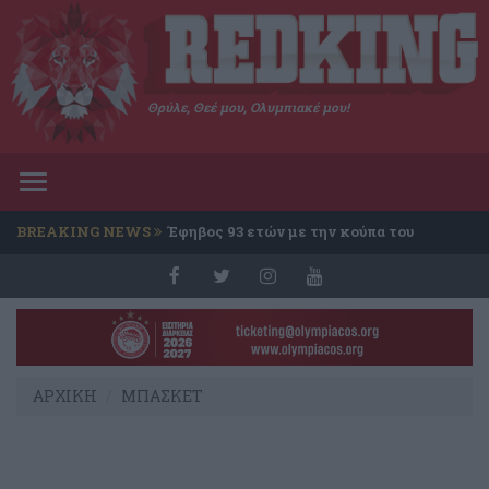
Θρύλε, Θεέ μου, Ολυμπιακέ μου!
Toggle
navigation
BREAKING NEWS
Έφηβος 93 ετών με την κούπα του
Conference
ΑΡΧΙΚΗ
ΜΠΑΣΚΕΤ