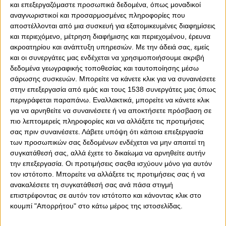
και επεξεργαζόμαστε προσωπικά δεδομένα, όπως μοναδικοί
αναγνωριστικοί και προσαρμοσμένες πληροφορίες που
αποστέλλονται από μια συσκευή για εξατομικευμένες διαφημίσεις
και περιεχόμενο, μέτρηση διαφήμισης και περιεχομένου, έρευνα
ακροατηρίου και ανάπτυξη υπηρεσιών.
Με την άδειά σας, εμείς
και οι συνεργάτες μας ενδέχεται να χρησιμοποιήσουμε ακριβή
δεδομένα γεωγραφικής τοποθεσίας και ταυτοποίησης μέσω
σάρωσης συσκευών. Μπορείτε να κάνετε κλικ για να συναινέσετε
στην επεξεργασία από εμάς και τους 1538 συνεργάτες μας όπως
περιγράφεται παραπάνω. Εναλλακτικά, μπορείτε να κάνετε κλικ
0
0
για να αρνηθείτε να συναινέσετε ή να αποκτήσετε πρόσβαση σε
πιο λεπτομερείς πληροφορίες και να αλλάξετε τις προτιμήσεις
σας πριν συναινέσετε.
Λάβετε υπόψη ότι κάποια επεξεργασία
Τα δύσκολα τελείωσαν. Τα δύσκολα… αρχίζουν! Ο
των προσωπικών σας δεδομένων ενδέχεται να μην απαιτεί τη
Ολυμπιακός στο μπάσκετ είναι ξανά. Εδώ. Μεγάλη ημέρα
συγκατάθεσή σας, αλλά έχετε το δικαίωμα να αρνηθείτε αυτήν
η σημερινή, επιστρέφει πλήρης και με απαρτία ο Θρύλος,
την επεξεργασία. Οι προτιμήσεις σαςθα ισχύουν μόνο για αυτόν
για να αρχίσει ξανά δουλειά. Μετά από πολλές, πολλές
τον ιστότοπο. Μπορείτε να αλλάξετε τις προτιμήσεις σας ή να
ημέρες, η ομάδα ξανά στο παρκέ, έτοιμη για δυνατό
ανακαλέσετε τη συγκατάθεσή σας ανά πάσα στιγμή
restart. Και το restart αυτό πρέπει να γίνει πολύ
επιστρέφοντας σε αυτόν τον ιστότοπο και κάνοντας κλικ στο
προσεκτικά και με τρόπο, ώστε να μη δημιουργηθούν
κουμπί "Απορρήτου" στο κάτω μέρος της ιστοσελίδας.
περαιτέρω προβλήματα για τη συνέχεια…