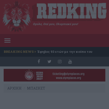
Θρύλε, Θεέ μου, Ολυμπιακέ μου!
Toggle
navigation
BREAKING NEWS
Έφηβος 93 ετών με την κούπα του
Conference
ΑΡΧΙΚΗ
ΜΠΑΣΚΕΤ