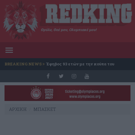
Θρύλε, Θεέ μου, Ολυμπιακέ μου!
Toggle
navigation
BREAKING NEWS
Έφηβος 93 ετών με την κούπα του
Conference
ΑΡΧΙΚΗ
ΜΠΑΣΚΕΤ