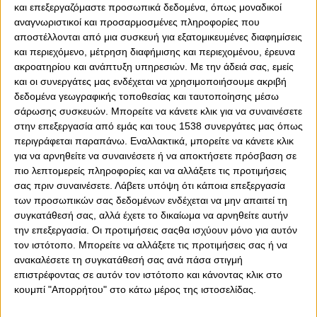
και επεξεργαζόμαστε προσωπικά δεδομένα, όπως μοναδικοί
αναγνωριστικοί και προσαρμοσμένες πληροφορίες που
αποστέλλονται από μια συσκευή για εξατομικευμένες διαφημίσεις
και περιεχόμενο, μέτρηση διαφήμισης και περιεχομένου, έρευνα
ακροατηρίου και ανάπτυξη υπηρεσιών.
Με την άδειά σας, εμείς
και οι συνεργάτες μας ενδέχεται να χρησιμοποιήσουμε ακριβή
δεδομένα γεωγραφικής τοποθεσίας και ταυτοποίησης μέσω
0
0
σάρωσης συσκευών. Μπορείτε να κάνετε κλικ για να συναινέσετε
στην επεξεργασία από εμάς και τους 1538 συνεργάτες μας όπως
Ο Ολυμπιακός στους τελικούς της Α1 και έτοιμος για να
περιγράφεται παραπάνω. Εναλλακτικά, μπορείτε να κάνετε κλικ
αντιμετωπίσει και να νικήσει τον Παναθηναϊκό. Η ομάδα
για να αρνηθείτε να συναινέσετε ή να αποκτήσετε πρόσβαση σε
του Γιώργου Μπαρτζώκα έκανε το χρέος της και
πιο λεπτομερείς πληροφορίες και να αλλάξετε τις προτιμήσεις
κατάφερε να ξεπεράσει το εμπόδιο του Προμηθέα,
σας πριν συναινέσετε.
Λάβετε υπόψη ότι κάποια επεξεργασία
δηλώνοντας «ΠΑΡΩΝ» στους τελικούς της Stoiximan
των προσωπικών σας δεδομένων ενδέχεται να μην απαιτεί τη
Basket League και έτοιμος να διεκδικήσει και να πάρει
συγκατάθεσή σας, αλλά έχετε το δικαίωμα να αρνηθείτε αυτήν
τον τίτλο. Έναν τίτλο, ο οποίος βάσει της απόδοσής του
την επεξεργασία. Οι προτιμήσεις σαςθα ισχύουν μόνο για αυτόν
φέτος, συνολικά, της σταθερότητάς του, της αξίας του
τον ιστότοπο. Μπορείτε να αλλάξετε τις προτιμήσεις σας ή να
ως ομάδας, αλλά και της δυναμικής του, σε όλα τα
ανακαλέσετε τη συγκατάθεσή σας ανά πάσα στιγμή
επίπεδα (αγωνιστικά, προπονητικά, διοικητικά, οπαδικά)
επιστρέφοντας σε αυτόν τον ιστότοπο και κάνοντας κλικ στο
αξίζει να πάρει.
κουμπί "Απορρήτου" στο κάτω μέρος της ιστοσελίδας.
Ο Θρύλος συνεχίζει καθαρά και ξάστερα προς την κούπα.