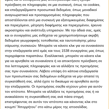
σκληρή δουλειά.
πρόσβαση σε πληροφορίες σε μια συσκευή, όπως τα cookies,
και επεξεργαζόμαστε προσωπικά δεδομένα, όπως μοναδικοί
Ο Αμερικανός σέντερ του Ολυμπιακού έχασε το
αναγνωριστικοί και προσαρμοσμένες πληροφορίες που
μεγαλύτερο μέρος της περασμένης χρονιάς λόγω της
αποστέλλονται από μια συσκευή για εξατομικευμένες διαφημίσεις
ρήξης χιαστού που υπέστη στο παιχνίδι με την Εφές και
και περιεχόμενο, μέτρηση διαφήμισης και περιεχομένου, έρευνα
καταβάλει μεγάλη προσπάθεια για να καλύψει το χαμένο
ακροατηρίου και ανάπτυξη υπηρεσιών.
Με την άδειά σας, εμείς
έδαφος και να είναι όσο το δυνατόν περισσότερο
και οι συνεργάτες μας ενδέχεται να χρησιμοποιήσουμε ακριβή
έτοιμος στην έναρξη της προετοιμασίας.
δεδομένα γεωγραφικής τοποθεσίας και ταυτοποίησης μέσω
σάρωσης συσκευών. Μπορείτε να κάνετε κλικ για να συναινέσετε
Μάλιστα, ο ίδιος στέλνει το δικό του μήνυμα, μέσω ενός
στην επεξεργασία από εμάς και τους 1538 συνεργάτες μας όπως
βίντεο που ανέβασε ο ίδιος στον προσωπικό του
περιγράφεται παραπάνω. Εναλλακτικά, μπορείτε να κάνετε κλικ
λογαριασμό στο Instagram.
για να αρνηθείτε να συναινέσετε ή να αποκτήσετε πρόσβαση σε
πιο λεπτομερείς πληροφορίες και να αλλάξετε τις προτιμήσεις
"Δεν με υποχρεώνει κανείς να προπονούμαι τώρα. Η
σας πριν συναινέσετε.
Λάβετε υπόψη ότι κάποια επεξεργασία
προετοιμασία θα αρχίσει σε δύο μήνες. Όμως κανένας
των προσωπικών σας δεδομένων ενδέχεται να μην απαιτεί τη
δεν πρόκειται να παλέψει για σένα και την οικογένειά
συγκατάθεσή σας, αλλά έχετε το δικαίωμα να αρνηθείτε αυτήν
σου αν δεν το κάνεις εσύ. Κανείς δεν θα σου δώσει αυτό
την επεξεργασία. Οι προτιμήσεις σαςθα ισχύουν μόνο για αυτόν
που θέλεις, θα πρέπει να βγεις και να το πάρεις μόνος
τον ιστότοπο. Μπορείτε να αλλάξετε τις προτιμήσεις σας ή να
σου.
ανακαλέσετε τη συγκατάθεσή σας ανά πάσα στιγμή
επιστρέφοντας σε αυτόν τον ιστότοπο και κάνοντας κλικ στο
Είναι δύσκολο και το ξέρω, το έχω περάσει, αλλά πρέπει
κουμπί "Απορρήτου" στο κάτω μέρος της ιστοσελίδας.