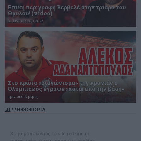
Επική περιγραφή Βερβελέ στην τριάρα του
Θρύλου! (video)
31 Ιανουαρίου 2025
Στο πρώτο «διαγώνισμα» της χρονιάς ο
Ολυμπιακός έγραψε «κάτω από την βάση»
πριν από 2 μέρες
ΨΗΦΟΦΟΡΙΑ
Δεν υπάρχει ενεργή δημοσκόπηση
Χρησιμοποιώντας το site redking.gr