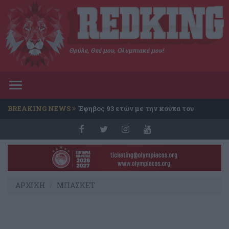
Θρύλε, Θεέ μου, Ολυμπιακέ μου!
Toggle
navigation
BREAKING NEWS
Έφηβος 93 ετών με την κούπα του
Conference
ΑΡΧΙΚΗ
ΜΠΑΣΚΕΤ