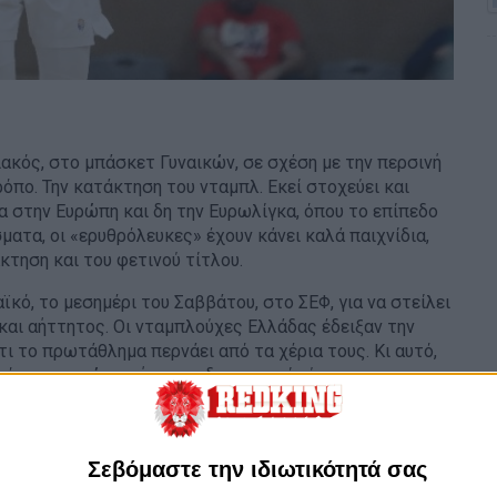
ακός, στο μπάσκετ Γυναικών, σε σχέση με την περσινή
όπο. Την κατάκτηση του νταμπλ. Εκεί στοχεύει και
α στην Ευρώπη και δη την Ευρωλίγκα, όπου το επίπεδο
ματα, οι «ερυθρόλευκες» έχουν κάνει καλά παιχνίδια,
κτηση και του φετινού τίτλου.
ό, το μεσημέρι του Σαββάτου, στο ΣΕΦ, για να στείλει
και αήττητος. Οι νταμπλούχες Ελλάδας έδειξαν την
τι το πρωτάθλημα περνάει από τα χέρια τους. Κι αυτό,
ικός ακαταγώνιστής τους δεν μπορεί ούτε με τη
 το +15. Διαφορά η οποία θα ήταν πολύ μεγαλύτερη,
τή είναι η πραγματικότητα...
ίτλο του πρωταθλητή, όντας μόνος πρώτος, καθώς η
Σεβόμαστε την ιδιωτικότητά σας
έρ της ομάδας του Μάρτινς Ζίμπαρτς, η οποία έχει την