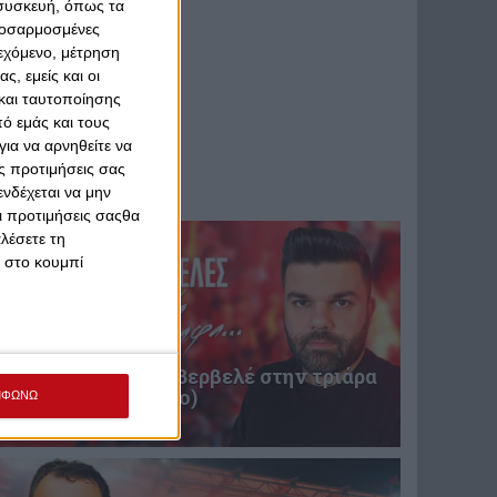
 συσκευή, όπως τα
προσαρμοσμένες
ιεχόμενο, μέτρηση
ς, εμείς και οι
και ταυτοποίησης
ό εμάς και τους
ια να αρνηθείτε να
ς προτιμήσεις σας
νδέχεται να μην
Οι προτιμήσεις σαςθα
λέσετε τη
κ στο κουμπί
Επική περιγραφή Βερβελέ στην τριάρα
του Θρύλου! (video)
ΜΦΩΝΩ
31 Ιανουαρίου 2025