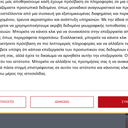
άτες μας αποθηκεύουμε και/ή έχουμε πρόσβαση σε πληροφορίες σε μια
ς, ώστε να αποδώσει ακόμη καλύτερο μπάσκετ και να
ργαζόμαστε προσωπικά δεδομένα, όπως μοναδικοί αναγνωριστικοί και 
στέλλονται από μια συσκευή για εξατομικευμένες διαφημίσεις και περ
εχομένου, έρευνα ακροατηρίου και ανάπτυξη υπηρεσιών.
Με την άδειά σα
χεται να χρησιμοποιήσουμε ακριβή δεδομένα γεωγραφικής τοποθεσίας 
ών. Μπορείτε να κάνετε κλικ για να συναινέσετε στην επεξεργασία απ
 όπως περιγράφεται παραπάνω. Εναλλακτικά, μπορείτε να κάνετε κλικ γ
οκτήσετε πρόσβαση σε πιο λεπτομερείς πληροφορίες και να αλλάξετε τι
βετε υπόψη ότι κάποια επεξεργασία των προσωπικών σας δεδομένων ε
εσή σας, αλλά έχετε το δικαίωμα να αρνηθείτε αυτήν την επεξεργασία. 
τόν τον ιστότοπο. Μπορείτε να αλλάξετε τις προτιμήσεις σας ή να ανακα
 πάσα στιγμή επιστρέφοντας σε αυτόν τον ιστότοπο και κάνοντας κλι
ω μέρος της ιστοσελίδας.
ΕΠΙΛΟΓΕΣ
ΔΙΑΦΩΝΩ
ΣΥ