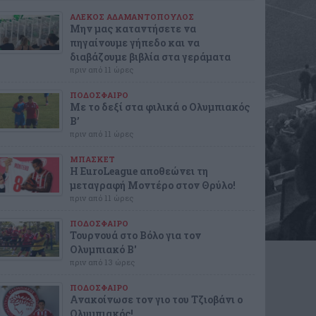
ΑΛΕΚΟΣ ΑΔΑΜΑΝΤΟΠΟΥΛΟΣ
Μην μας καταντήσετε να
πηγαίνουμε γήπεδο και να
διαβάζουμε βιβλία στα γεράματα
πριν από 11 ώρες
ΠΟΔΟΣΦΑΙΡΟ
Με το δεξί στα φιλικά ο Ολυμπιακός
Β’
πριν από 11 ώρες
ΜΠΑΣΚΕΤ
Η EuroLeague αποθεώνει τη
μεταγραφή Μοντέρο στον Θρύλο!
πριν από 11 ώρες
ΠΟΔΟΣΦΑΙΡΟ
Τουρνουά στο Βόλο για τον
Ολυμπιακό Β'
πριν από 13 ώρες
ΠΟΔΟΣΦΑΙΡΟ
Ανακοίνωσε τον γιο του Τζιοβάνι ο
Ολυμπιακός!