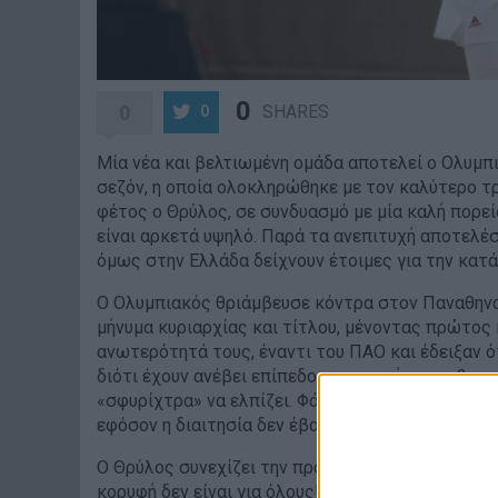
0
0
SHARES
0
Μία νέα και βελτιωμένη ομάδα αποτελεί ο Ολυμπι
σεζόν, η οποία ολοκληρώθηκε με τον καλύτερο τρ
φέτος ο Θρύλος, σε συνδυασμό με μία καλή πορεί
είναι αρκετά υψηλό. Παρά τα ανεπιτυχή αποτελέσ
όμως στην Ελλάδα δείχνουν έτοιμες για την κατά
Ο Ολυμπιακός θριάμβευσε κόντρα στον Παναθηναϊκ
μήνυμα κυριαρχίας και τίτλου, μένοντας πρώτος 
ανωτερότητά τους, έναντι του ΠΑΟ και έδειξαν ό
διότι έχουν ανέβει επίπεδο, τη στιγμή που ο βασ
«σφυρίχτρα» να ελπίζει. Φάνηκε από το 89-74 και
εφόσον η διαιτησία δεν έβαζε το... χεράκι της. Αυ
Ο Θρύλος συνεχίζει την προέλασή του για τον τ
κορυφή δεν είναι για όλους! Πλέον, όλα είναι υπ