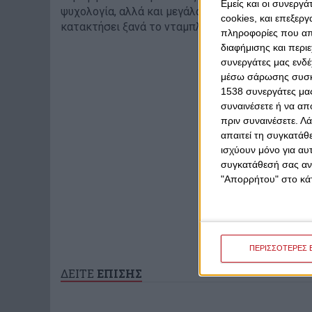
Εμείς και οι συνεργ
ψυχολογία, αλλά και μεγάλα περιθώρια βελτίωση
cookies, και επεξε
κατακτήσει ξανά το νταμπλ στην Ελλάδα!
πληροφορίες που απο
διαφήμισης και περι
συνεργάτες μας ενδέ
μέσω σάρωσης συσκευ
1538 συνεργάτες μας
συναινέσετε ή να απ
πριν συναινέσετε.
Λά
απαιτεί τη συγκατάθ
ισχύουν μόνο για αυ
συγκατάθεσή σας ανά
"Απορρήτου" στο κάτ
ΠΕΡΙΣΣΟΤΕΡΕΣ 
ΔΕΙΤΕ
ΕΠΙΣΗΣ