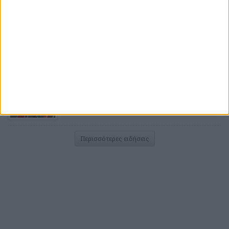
ΠΟΔΟΣΦΑΙΡΟ
Αυτό είναι το αδύναμο σημείο της
Ναϊμέγκεν
πριν από 3 ώρες
ΠΟΔΟΣΦΑΙΡΟ
«Στρατιώτης» ο Ροντινέι!
πριν από 4 ώρες
ΠΟΔΟΣΦΑΙΡΟ
Οι σκέψεις για το δεξί άκρο της άμυνας
πριν από 9 ώρες
Περισσότερες ειδήσεις