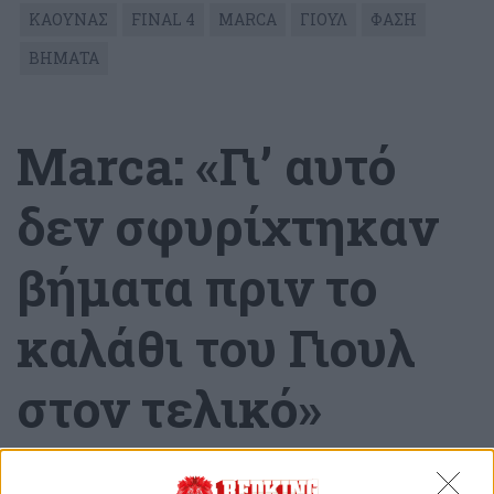
ΚΑΟΥΝΑΣ
FINAL 4
MARCA
ΓΙΟΥΛ
ΦΑΣΗ
ΒΗΜΑΤΑ
Marca: «Γι’ αυτό
δεν σφυρίχτηκαν
βήματα πριν το
καλάθι του Γιουλ
στον τελικό»
(video)