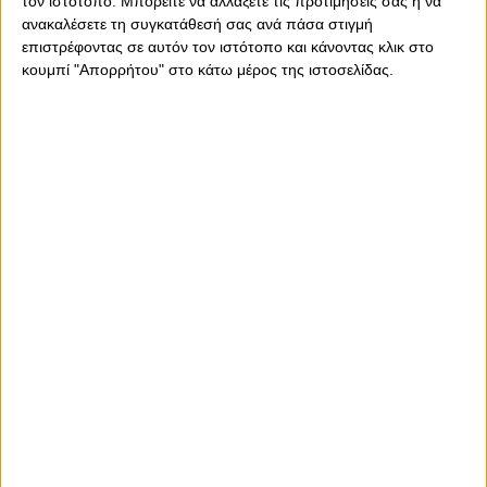
τον ιστότοπο. Μπορείτε να αλλάξετε τις προτιμήσεις σας ή να
πραγματοποιήθηκε στο Κάουνας.
ανακαλέσετε τη συγκατάθεσή σας ανά πάσα στιγμή
επιστρέφοντας σε αυτόν τον ιστότοπο και κάνοντας κλικ στο
Συγκεκριμένα, το ισπανικό δημοσίευμα αναφέρει
«Οι
κουμπί "Απορρήτου" στο κάτω μέρος της ιστοσελίδας.
διαιτητές θα μπορούσαν να σφυρίξουν, αλλά δεν θα το
έκαναν ποτέ σε αυτή τη φάση, στο τελευταίο παιχνίδι
της Euroleague. Γιατί; Γιατί στάθηκαν στο κριτήριο του
πλεονεκτήματος και του μειονεκτήματος.
Ο Γιουλ δεν εκμεταλλεύθηκε αυτή την κίνηση κι ο
Παπανικολάου δεν βρέθηκε σε μειονεκτική θέση.
Όπως
αναφέρεται στο άρθρο 47.3 των κανονισμών της FIBA, οι
διαιτητές δεν πρέπει να διακόπτουν άσκοπα το παιχνίδι
για επαφή ή παράβαση που είναι τυχαία και δεν δίνει
στον αθλητή πλεονέκτημα ή μειονέκτημα απέναντι στον
αντίπαλό του»,
σημειώνει χαρακτηριστικά.
Δείτε το βίντεο από τη συγκεκριμένη φάση: