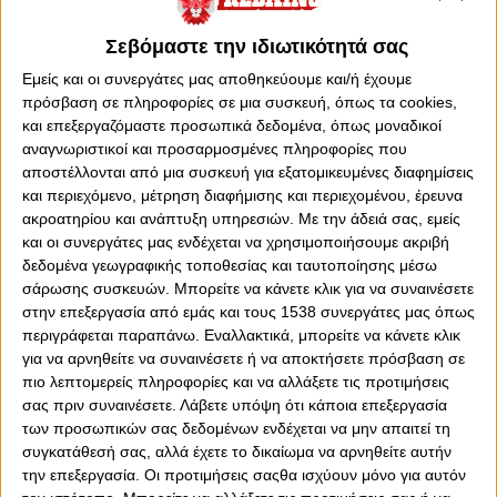
Τετάρτη, 24 Μαΐου 2023 - 21:43
Σεβόμαστε την ιδιωτικότητά σας
Εμείς και οι συνεργάτες μας αποθηκεύουμε και/ή έχουμε
πρόσβαση σε πληροφορίες σε μια συσκευή, όπως τα cookies,
και επεξεργαζόμαστε προσωπικά δεδομένα, όπως μοναδικοί
αναγνωριστικοί και προσαρμοσμένες πληροφορίες που
αποστέλλονται από μια συσκευή για εξατομικευμένες διαφημίσεις
και περιεχόμενο, μέτρηση διαφήμισης και περιεχομένου, έρευνα
ακροατηρίου και ανάπτυξη υπηρεσιών.
Με την άδειά σας, εμείς
και οι συνεργάτες μας ενδέχεται να χρησιμοποιήσουμε ακριβή
δεδομένα γεωγραφικής τοποθεσίας και ταυτοποίησης μέσω
σάρωσης συσκευών. Μπορείτε να κάνετε κλικ για να συναινέσετε
στην επεξεργασία από εμάς και τους 1538 συνεργάτες μας όπως
περιγράφεται παραπάνω. Εναλλακτικά, μπορείτε να κάνετε κλικ
για να αρνηθείτε να συναινέσετε ή να αποκτήσετε πρόσβαση σε
0
0
πιο λεπτομερείς πληροφορίες και να αλλάξετε τις προτιμήσεις
σας πριν συναινέσετε.
Λάβετε υπόψη ότι κάποια επεξεργασία
Η «Marca» αναφέρθηκε στα βήματα που δεν έδωσαν οι
των προσωπικών σας δεδομένων ενδέχεται να μην απαιτεί τη
διαιτητές στον Σέρχι Γιουλ, πριν ο τελευταίος σκοράρει
συγκατάθεσή σας, αλλά έχετε το δικαίωμα να αρνηθείτε αυτήν
για το 79-78 της Ρεάλ Μαδρίτης επί
την επεξεργασία. Οι προτιμήσεις σαςθα ισχύουν μόνο για αυτόν
του Ολυμπιακού στον τελικό της Euroleague που