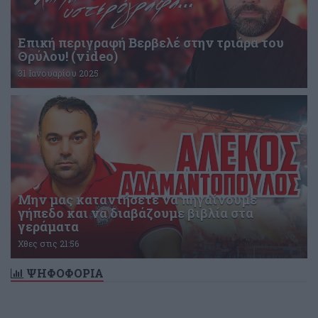
Επική περιγραφή Βερβελέ στην τριάρα του
Θρύλου! (video)
31 Ιανουαρίου 2025
Μην μας καταντήσετε να πηγαίνουμε
γήπεδο και να διαβάζουμε βιβλία στα
γεράματα
Χθες στις 21:56
ΨΗΦΟΦΟΡΙΑ
Δεν υπάρχει ενεργή δημοσκόπηση