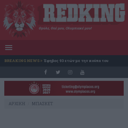
Θρύλε, Θεέ μου, Ολυμπιακέ μου!
Toggle
navigation
BREAKING NEWS
Έφηβος 93 ετών με την κούπα του
Conference
ΑΡΧΙΚΗ
ΜΠΑΣΚΕΤ