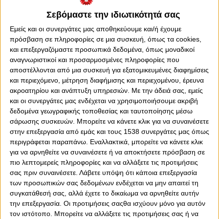
Σεβόμαστε την ιδιωτικότητά σας
Εμείς και οι συνεργάτες μας αποθηκεύουμε και/ή έχουμε
πρόσβαση σε πληροφορίες σε μια συσκευή, όπως τα cookies,
και επεξεργαζόμαστε προσωπικά δεδομένα, όπως μοναδικοί
αναγνωριστικοί και προσαρμοσμένες πληροφορίες που
0
0
αποστέλλονται από μια συσκευή για εξατομικευμένες διαφημίσεις
και περιεχόμενο, μέτρηση διαφήμισης και περιεχομένου, έρευνα
Χωρίς τον Κώστα Σλούκα θα πορευτεί ο Ολυμπιακός τη
ακροατηρίου και ανάπτυξη υπηρεσιών.
Με την άδειά σας, εμείς
νέα αγωνιστική περίοδο, καθώς ο Έλληνας γκαρντ
και οι συνεργάτες μας ενδέχεται να χρησιμοποιήσουμε ακριβή
αποφάσισε να μη συνεχίσει την καριέρα του στην ομάδα
δεδομένα γεωγραφικής τοποθεσίας και ταυτοποίησης μέσω
του Πειραιά.
σάρωσης συσκευών. Μπορείτε να κάνετε κλικ για να συναινέσετε
στην επεξεργασία από εμάς και τους 1538 συνεργάτες μας όπως
Ο διεθνής γκαρντ επέλεξε να κλείσει για δεύτερη φορά
περιγράφεται παραπάνω. Εναλλακτικά, μπορείτε να κάνετε κλικ
το κεφάλαιο του Ολυμπιακού, καθώς στα 33 του χρόνια
για να αρνηθείτε να συναινέσετε ή να αποκτήσετε πρόσβαση σε
δεν ήταν ικανοποιημένος με τον ρόλο και τον χρόνο που
πιο λεπτομερείς πληροφορίες και να αλλάξετε τις προτιμήσεις
είχε στο σύνολο του Γιώργου Μπαρτζώκα. Στον Θρύλο
σας πριν συναινέσετε.
Λάβετε υπόψη ότι κάποια επεξεργασία
ανήκε από το 2008 έως το 2015. Το 2015 επέλεξε να
των προσωπικών σας δεδομένων ενδέχεται να μην απαιτεί τη
αποχωρήσει από το Λιμάνι για τη Φενέρμπαχτσε, στην
συγκατάθεσή σας, αλλά έχετε το δικαίωμα να αρνηθείτε αυτήν
οποία έμεινε για μία πενταετία.
την επεξεργασία. Οι προτιμήσεις σαςθα ισχύουν μόνο για αυτόν
τον ιστότοπο. Μπορείτε να αλλάξετε τις προτιμήσεις σας ή να