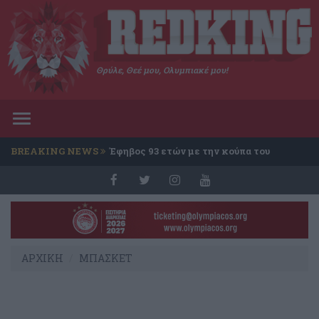
Θρύλε, Θεέ μου, Ολυμπιακέ μου!
Toggle
navigation
BREAKING NEWS
Έφηβος 93 ετών με την κούπα του
Conference
ΑΡΧΙΚΗ
ΜΠΑΣΚΕΤ