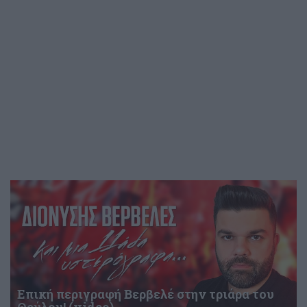
Επική περιγραφή Βερβελέ στην τριάρα του