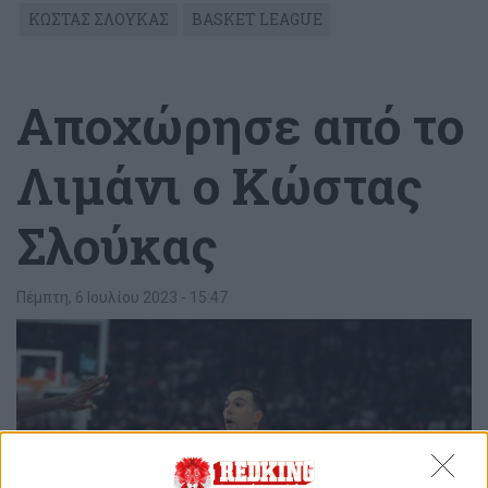
ΚΩΣΤΑΣ ΣΛΟΥΚΑΣ
BASKET LEAGUE
Αποχώρησε από το
Λιμάνι ο Κώστας
Σλούκας
Πέμπτη, 6 Ιουλίου 2023 - 15:47