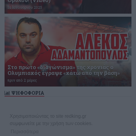
Θρύλου! (video)
31 Ιανουαρίου 2025
Στο πρώτο «διαγώνισμα» της χρονιάς ο
Ολυμπιακός έγραψε «κάτω από την βάση»
πριν από 2 μέρες
ΨΗΦΟΦΟΡΙΑ
Δεν υπάρχει ενεργή δημοσκόπηση
Χρησιμοποιώντας το site redking.gr
συμφωνείτε με την χρήση των cookies.
Περισσότερα