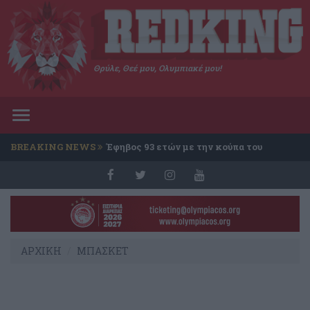
Θρύλε, Θεέ μου, Ολυμπιακέ μου!
Toggle
navigation
BREAKING NEWS
Έφηβος 93 ετών με την κούπα του
Conference
ΑΡΧΙΚΗ
ΜΠΑΣΚΕΤ