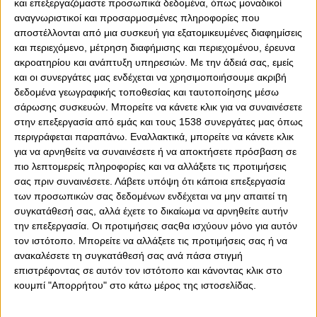
και επεξεργαζόμαστε προσωπικά δεδομένα, όπως μοναδικοί
αναγνωριστικοί και προσαρμοσμένες πληροφορίες που
αποστέλλονται από μια συσκευή για εξατομικευμένες διαφημίσεις
και περιεχόμενο, μέτρηση διαφήμισης και περιεχομένου, έρευνα
ακροατηρίου και ανάπτυξη υπηρεσιών.
Με την άδειά σας, εμείς
και οι συνεργάτες μας ενδέχεται να χρησιμοποιήσουμε ακριβή
δεδομένα γεωγραφικής τοποθεσίας και ταυτοποίησης μέσω
σάρωσης συσκευών. Μπορείτε να κάνετε κλικ για να συναινέσετε
στην επεξεργασία από εμάς και τους 1538 συνεργάτες μας όπως
περιγράφεται παραπάνω. Εναλλακτικά, μπορείτε να κάνετε κλικ
για να αρνηθείτε να συναινέσετε ή να αποκτήσετε πρόσβαση σε
0
0
πιο λεπτομερείς πληροφορίες και να αλλάξετε τις προτιμήσεις
σας πριν συναινέσετε.
Λάβετε υπόψη ότι κάποια επεξεργασία
Ο Σακίλ ΜακΚίσικ κλήθηκε να απαντήσει στην κάμερα
των προσωπικών σας δεδομένων ενδέχεται να μην απαιτεί τη
της Euroleague ποια δική του στιγμή ξεχωρίζει από τη
συγκατάθεσή σας, αλλά έχετε το δικαίωμα να αρνηθείτε αυτήν
χρονιά που πέρασε, αλλά και μια στιγμή ενός αντιπάλου.
την επεξεργασία. Οι προτιμήσεις σαςθα ισχύουν μόνο για αυτόν
τον ιστότοπο. Μπορείτε να αλλάξετε τις προτιμήσεις σας ή να
Συγκεκριμένα, ο «Shaq Attack» ξεχώρισε τη φάση που
ανακαλέσετε τη συγκατάθεσή σας ανά πάσα στιγμή
σκοράρει το τρίποντο μπροστά στον Γκούντουριτς, στο
επιστρέφοντας σε αυτόν τον ιστότοπο και κάνοντας κλικ στο
5ο παιχνίδι της σειράς, δίνοντας διψήφιο προβάδισμα
κουμπί "Απορρήτου" στο κάτω μέρος της ιστοσελίδας.
στον Ολυμπιακό.