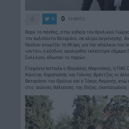
0
0
SHARES
0
Βαρύ το πένθος, στην κηδεία του θρυλικού Γιώρ
τον εκλιπόντα Βετεράνο, σε κλίμα συγκίνησης. Α
Θρύλου γνωρίζει τη θλίψη, για την απώλεια του 
«αντίο», η εξόδιος ακολουθία τελέστηκε σήμερα
Συλλόγου, έδωσαν το παρών…
Στεφάνια έστειλε ο Βαγγέλης Μαρινάκης, η ΠΑΕ Ο
Κώστας Καραπαπάς και Γιάννης Βρέντζος κι άλλα
Βετεράνοι του Θρύλου και ο Τάκης Λεμονής, ενώ 
στις αιώνιες θάλασσες της δόξας, σκεπασμένος 