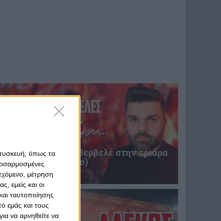
Επική περιγραφή Βερβελέ στην τριάρα
 συσκευή, όπως τα
του Θρύλου! (video)
προσαρμοσμένες
31 Ιανουαρίου 2025
ιεχόμενο, μέτρηση
ς, εμείς και οι
και ταυτοποίησης
ό εμάς και τους
ια να αρνηθείτε να