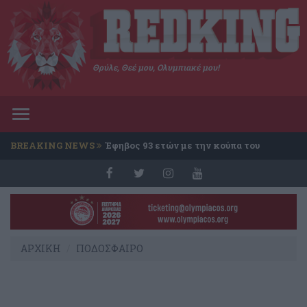
Θρύλε, Θεέ μου, Ολυμπιακέ μου!
Toggle
navigation
BREAKING NEWS
Έφηβος 93 ετών με την κούπα του
Conference
ΑΡΧΙΚΗ
ΠΟΔΟΣΦΑΙΡΟ