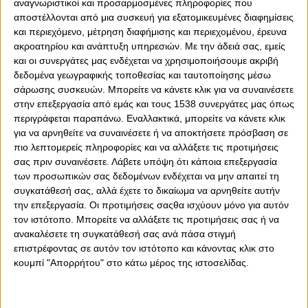
αναγνωριστικοί και προσαρμοσμένες πληροφορίες που
αποστέλλονται από μια συσκευή για εξατομικευμένες διαφημίσεις
και περιεχόμενο, μέτρηση διαφήμισης και περιεχομένου, έρευνα
ακροατηρίου και ανάπτυξη υπηρεσιών.
Με την άδειά σας, εμείς
και οι συνεργάτες μας ενδέχεται να χρησιμοποιήσουμε ακριβή
0
0
δεδομένα γεωγραφικής τοποθεσίας και ταυτοποίησης μέσω
σάρωσης συσκευών. Μπορείτε να κάνετε κλικ για να συναινέσετε
στην επεξεργασία από εμάς και τους 1538 συνεργάτες μας όπως
Ο Ζοάο Καρβάλιο σκόραρε για το 3-0 επί του Άρη, σε
περιγράφεται παραπάνω. Εναλλακτικά, μπορείτε να κάνετε κλικ
η
αγώνα για την 3
αγωνιστική των play off και έγινε ο
για να αρνηθείτε να συναινέσετε ή να αποκτήσετε πρόσβαση σε
ο
16
ς σκόρερ για τον Ολυμπιακό, τη σεζόν 2023-24, σε
πιο λεπτομερείς πληροφορίες και να αλλάξετε τις προτιμήσεις
όλες τις διοργανώσεις, σε Ελλάδα και Ευρώπη.
σας πριν συναινέσετε.
Λάβετε υπόψη ότι κάποια επεξεργασία
των προσωπικών σας δεδομένων ενδέχεται να μην απαιτεί τη
Αναφορικά με τους σκόρερ των «ερυθρόλευκων», ο
συγκατάθεσή σας, αλλά έχετε το δικαίωμα να αρνηθείτε αυτήν
Αγιούμπ Ελ Κααμπί είναι μια κατηγορία… μόνος του, αφού
την επεξεργασία. Οι προτιμήσεις σαςθα ισχύουν μόνο για αυτόν
έχει σημειώσει 26 τέρματα, ενώ τα μισά ακριβώς τα έχει
τον ιστότοπο. Μπορείτε να αλλάξετε τις προτιμήσεις σας ή να
σημειώσει ο Ντανιέλ Ποντένσε, που έχει φτάσει τα 13.
ανακαλέσετε τη συγκατάθεσή σας ανά πάσα στιγμή
Και οι δύο παραπάνω σκόραραν στον αγώνα με τους
επιστρέφοντας σε αυτόν τον ιστότοπο και κάνοντας κλικ στο
«κίτρινους» της Θεσσαλονίκης. Στα 10 γκολ έχει
κουμπί "Απορρήτου" στο κάτω μέρος της ιστοσελίδας.
σταματήσει ο Κώστας Φορτούνης, ενώ εννέα έχει ο
Γιώργος Μασούρας και από πέντε οι Στέβαν Γιόβετιτς,
Γιουσέφ Ελ Αραμπί, ενώ τέσσερα έχει σημειώσει ο Φραν