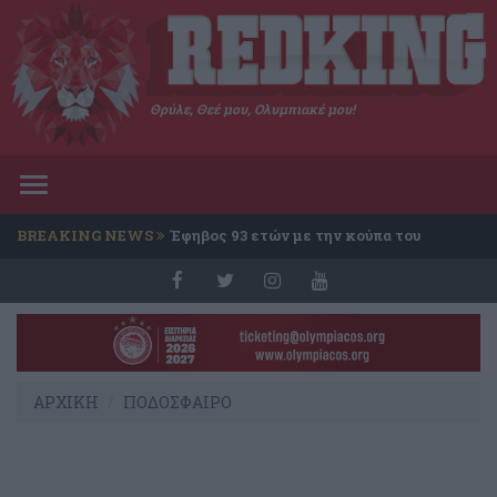
Θρύλε, Θεέ μου, Ολυμπιακέ μου!
Toggle
navigation
BREAKING NEWS
Έφηβος 93 ετών με την κούπα του
Conference
ΑΡΧΙΚΗ
ΠΟΔΟΣΦΑΙΡΟ