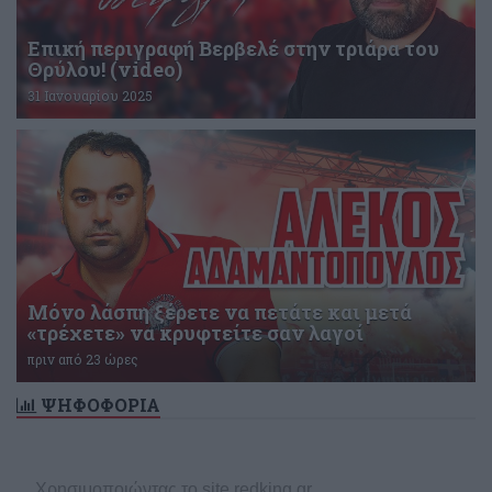
Επική περιγραφή Βερβελέ στην τριάρα του
Θρύλου! (video)
31 Ιανουαρίου 2025
Μόνο λάσπη ξέρετε να πετάτε και μετά
«τρέχετε» να κρυφτείτε σαν λαγοί
πριν από 23 ώρες
ΨΗΦΟΦΟΡΙΑ
Δεν υπάρχει ενεργή δημοσκόπηση
Χρησιμοποιώντας το site redking.gr