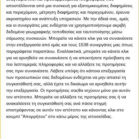
αποστέλλονται από μια συσκευή για εξατομικευμένες διαφημίσεις
και περιεχόμενο, μέτρηση διαφήμισης και περιεχομένου, έρευνα
ακροατηρίου και ανάπτυξη υπηρεσιών.
Με την άδειά σας, εμείς
και οι συνεργάτες μας ενδέχεται να χρησιμοποιήσουμε ακριβή
δεδομένα γεωγραφικής τοποθεσίας και ταυτοποίησης μέσω
σάρωσης συσκευών. Μπορείτε να κάνετε κλικ για να συναινέσετε
0
0
στην επεξεργασία από εμάς και τους 1538 συνεργάτες μας όπως
περιγράφεται παραπάνω. Εναλλακτικά, μπορείτε να κάνετε κλικ
Ένα ακόμα πρωτάθλημα θέλει να διεκδικήσει η Κ17 του
για να αρνηθείτε να συναινέσετε ή να αποκτήσετε πρόσβαση σε
Ολυμπιακού, η οποία αντιμετωπίζει τον ΠΑΟ το Σάββατο
πιο λεπτομερείς πληροφορίες και να αλλάξετε τις προτιμήσεις
(17:00, N/S START) στο Final 4 της Λαμίας και με νίκη θα
σας πριν συναινέσετε.
Λάβετε υπόψη ότι κάποια επεξεργασία
βρεθεί στον τελικό της διοργάνωσης, με αντίπαλο τον
των προσωπικών σας δεδομένων ενδέχεται να μην απαιτεί τη
νικητή του ΠΑΟΚ-ΑΕΛ.
συγκατάθεσή σας, αλλά έχετε το δικαίωμα να αρνηθείτε αυτήν
την επεξεργασία. Οι προτιμήσεις σαςθα ισχύουν μόνο για αυτόν
Ο Τάσος Πάντος, που «μεταπήδησε» από την ομάδα των
τον ιστότοπο. Μπορείτε να αλλάξετε τις προτιμήσεις σας ή να
Παίδων σε αυτή των Εφήβων, θέλει να δει τους
ανακαλέσετε τη συγκατάθεσή σας ανά πάσα στιγμή
«ερυθρόλευκους» να κατακτάνε και πάλι έναν τίτλο,
επιστρέφοντας σε αυτόν τον ιστότοπο και κάνοντας κλικ στο
όπως πέρυσι με τον Μπάμπη Κωστούλα και την… παρέα
κουμπί "Απορρήτου" στο κάτω μέρος της ιστοσελίδας.
του. Υπογράμμισε σε δηλώσεις του πως: «Είμαστε
χαρούμενοι που συμμετέχουμε για ακόμα μία φορά στην
τελική φάση του πρωταθλήματος. Είναι πολύ σημαντικό