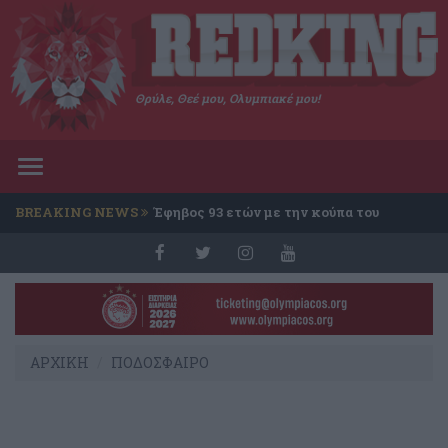
Θρύλε, Θεέ μου, Ολυμπιακέ μου!
Toggle
navigation
BREAKING NEWS
Έφηβος 93 ετών με την κούπα του
Conference
ΑΡΧΙΚΗ
ΠΟΔΟΣΦΑΙΡΟ