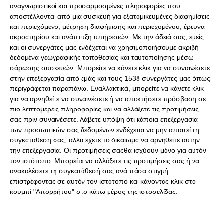
αναγνωριστικοί και προσαρμοσμένες πληροφορίες που
αποστέλλονται από μια συσκευή για εξατομικευμένες διαφημίσεις
και περιεχόμενο, μέτρηση διαφήμισης και περιεχομένου, έρευνα
0
0
ακροατηρίου και ανάπτυξη υπηρεσιών.
Με την άδειά σας, εμείς
και οι συνεργάτες μας ενδέχεται να χρησιμοποιήσουμε ακριβή
δεδομένα γεωγραφικής τοποθεσίας και ταυτοποίησης μέσω
Ο Φρανσίσκο Ορτέγκα, μίλησε σε Μέσο της πατρίδας του
σάρωσης συσκευών. Μπορείτε να κάνετε κλικ για να συναινέσετε
και συγκεκριμένα στην ιστοσελίδα «sinmordaza». Μεταξύ
στην επεξεργασία από εμάς και τους 1538 συνεργάτες μας όπως
άλλων στάθηκε στην κατάκτηση του Κόνφερενς Λιγκ
περιγράφεται παραπάνω. Εναλλακτικά, μπορείτε να κάνετε κλικ
αλλά και τις προπονήσεις του με τον Μέσι στην
για να αρνηθείτε να συναινέσετε ή να αποκτήσετε πρόσβαση σε
Αργεντινή.
πιο λεπτομερείς πληροφορίες και να αλλάξετε τις προτιμήσεις
σας πριν συναινέσετε.
Λάβετε υπόψη ότι κάποια επεξεργασία
Για την κατάκτηση του UEFA Europa Conference League:
των προσωπικών σας δεδομένων ενδέχεται να μην απαιτεί τη
«Η αλήθεια είναι ότι ήταν μία απίστευτη σεζόν. Είμαι
συγκατάθεσή σας, αλλά έχετε το δικαίωμα να αρνηθείτε αυτήν
στην Ευρώπη μόλις μερικούς μήνες και είμαι πολύ
την επεξεργασία. Οι προτιμήσεις σαςθα ισχύουν μόνο για αυτόν
ευχαριστημένος με αυτό το κατόρθωμα. Το ζήσαμε
τον ιστότοπο. Μπορείτε να αλλάξετε τις προτιμήσεις σας ή να
έντονα και είμαστε όλοι πολύ ευτυχισμένοι που
ανακαλέσετε τη συγκατάθεσή σας ανά πάσα στιγμή
χαρίσαμε στον σύλλογο τον πρώτο διεθνή του τίτλο».
επιστρέφοντας σε αυτόν τον ιστότοπο και κάνοντας κλικ στο
κουμπί "Απορρήτου" στο κάτω μέρος της ιστοσελίδας.
Για τους οπαδούς του Ολυμπιακού: «Είναι πολύ
φανατικοί. Όταν επιστρέφαμε από τα εκτός έδρας
ευρωπαϊκά παιχνίδια, πολύς κόσμος μας υποδεχόταν