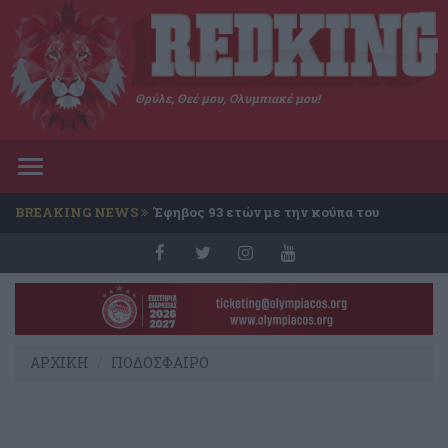
Θρύλε, Θεέ μου, Ολυμπιακέ μου!
Toggle
navigation
BREAKING NEWS
Έφηβος 93 ετών με την κούπα του
Conference
ΑΡΧΙΚΗ
ΠΟΔΟΣΦΑΙΡΟ