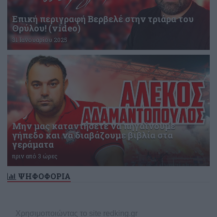
Επική περιγραφή Βερβελέ στην τριάρα του
Θρύλου! (video)
31 Ιανουαρίου 2025
Μην μας καταντήσετε να πηγαίνουμε
γήπεδο και να διαβάζουμε βιβλία στα
γεράματα
πριν από 3 ώρες
ΨΗΦΟΦΟΡΙΑ
Δεν υπάρχει ενεργή δημοσκόπηση
Χρησιμοποιώντας το site redking.gr