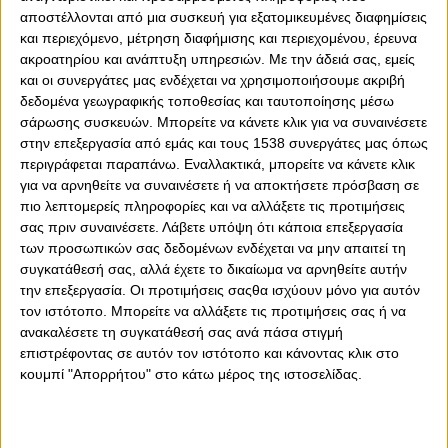
αποστέλλονται από μια συσκευή για εξατομικευμένες διαφημίσεις
και περιεχόμενο, μέτρηση διαφήμισης και περιεχομένου, έρευνα
ακροατηρίου και ανάπτυξη υπηρεσιών.
Με την άδειά σας, εμείς
0
0
και οι συνεργάτες μας ενδέχεται να χρησιμοποιήσουμε ακριβή
δεδομένα γεωγραφικής τοποθεσίας και ταυτοποίησης μέσω
Η ΠΑΕ Ολυμπιακός ανακοίνωσε την απόκτηση του
σάρωσης συσκευών. Μπορείτε να κάνετε κλικ για να συναινέσετε
Έλληνα τερματοφύλακα Αλέξανδρου Αναγνωστόπουλου,
στην επεξεργασία από εμάς και τους 1538 συνεργάτες μας όπως
πριν από μερικές ώρες.
περιγράφεται παραπάνω. Εναλλακτικά, μπορείτε να κάνετε κλικ
για να αρνηθείτε να συναινέσετε ή να αποκτήσετε πρόσβαση σε
Γεννημένος στις 18 Αυγούστου 1994, ξεκίνησε την
πιο λεπτομερείς πληροφορίες και να αλλάξετε τις προτιμήσεις
καριέρα του από τα τμήματα υποδομής του
σας πριν συναινέσετε.
Λάβετε υπόψη ότι κάποια επεξεργασία
Παναθηναϊκού και ακολούθως αγωνίστηκε σε Άρη,
των προσωπικών σας δεδομένων ενδέχεται να μην απαιτεί τη
Απόλλωνα Σμύρνης και Ιωνικό, με τελευταίο σταθμό την
συγκατάθεσή σας, αλλά έχετε το δικαίωμα να αρνηθείτε αυτήν
Κηφισιά.
την επεξεργασία. Οι προτιμήσεις σαςθα ισχύουν μόνο για αυτόν
τον ιστότοπο. Μπορείτε να αλλάξετε τις προτιμήσεις σας ή να
Τη σεζόν που ολοκληρώθηκε πραγματοποίησε 23
ανακαλέσετε τη συγκατάθεσή σας ανά πάσα στιγμή
συμμετοχές στη Super League, με την ομάδα των
επιστρέφοντας σε αυτόν τον ιστότοπο και κάνοντας κλικ στο
Βορείων προαστείων.
κουμπί "Απορρήτου" στο κάτω μέρος της ιστοσελίδας.
Ο Αναγνωστόπουλος θα «κολλήσει» δίπλα στους
Αλέξανδρο Πασχαλάκη και Κωνσταντή Τζολάκη. Ο