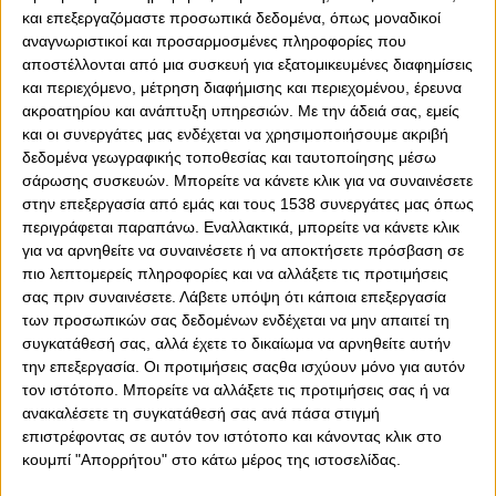
και επεξεργαζόμαστε προσωπικά δεδομένα, όπως μοναδικοί
αναγνωριστικοί και προσαρμοσμένες πληροφορίες που
αποστέλλονται από μια συσκευή για εξατομικευμένες διαφημίσεις
0
0
και περιεχόμενο, μέτρηση διαφήμισης και περιεχομένου, έρευνα
ακροατηρίου και ανάπτυξη υπηρεσιών.
Με την άδειά σας, εμείς
Ο 24χρονος μπακ, Κοστίνια αποκτήθηκε με κάθε
και οι συνεργάτες μας ενδέχεται να χρησιμοποιήσουμε ακριβή
επισημότητα από τον Ολυμπιακό και υπήρξε και
δεδομένα γεωγραφικής τοποθεσίας και ταυτοποίησης μέσω
συμπαίκτης του Νταβίντ Κάρμο, ο οποίος πάντως…
σάρωσης συσκευών. Μπορείτε να κάνετε κλικ για να συναινέσετε
στην επεξεργασία από εμάς και τους 1538 συνεργάτες μας όπως
απομακρύνθηκε από τον Πειραιά και θέλει να διεκδικήσει
περιγράφεται παραπάνω. Εναλλακτικά, μπορείτε να κάνετε κλικ
μια θέση βασικού στην Πόρτο. Οι δύο ποδοσφαιριστές
για να αρνηθείτε να συναινέσετε ή να αποκτήσετε πρόσβαση σε
γνωρίζονται από τις μικρές Εθνικές της Πορτογαλίας
πιο λεπτομερείς πληροφορίες και να αλλάξετε τις προτιμήσεις
και βρίσκονται στην ίδια ηλικία. Αυτή των 24 ετών.
σας πριν συναινέσετε.
Λάβετε υπόψη ότι κάποια επεξεργασία
Αναλυτικότερα, αποτέλεσαν μέλη της Κ19 των
των προσωπικών σας δεδομένων ενδέχεται να μην απαιτεί τη
Πορτογάλων, τη σεζόν 2017-18, όταν συνυπήρξαν και σε
συγκατάθεσή σας, αλλά έχετε το δικαίωμα να αρνηθείτε αυτήν
τρία φιλικά παιχνίδια των Ιβήρων. «Μοιράστηκαν» το
την επεξεργασία. Οι προτιμήσεις σαςθα ισχύουν μόνο για αυτόν
ίδιο γήπεδο για 250 αγωνιστικά λεπτά και συγκεκριμένα
τον ιστότοπο. Μπορείτε να αλλάξετε τις προτιμήσεις σας ή να
παίζοντας και οι δύο για 90΄, σε ένα 0-0 των Πορτογάλων
ανακαλέσετε τη συγκατάθεσή σας ανά πάσα στιγμή
με τον Καναδά, σε μια ήττα με 1-2 από την Τουρκία, όπου
επιστρέφοντας σε αυτόν τον ιστότοπο και κάνοντας κλικ στο
ο νέος δεξιός μπακ του θρύλου έπαιξε για 70΄ και ο
κουμπί "Απορρήτου" στο κάτω μέρος της ιστοσελίδας.
Κάρμο για 90΄, ενώ «γεμάτη» ήταν η παρουσία και των