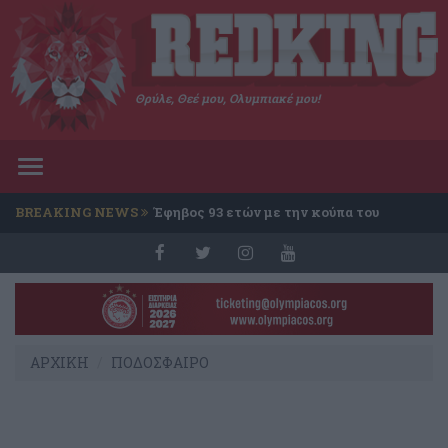
Θρύλε, Θεέ μου, Ολυμπιακέ μου!
Toggle
navigation
BREAKING NEWS
Έφηβος 93 ετών με την κούπα του
Conference
ΑΡΧΙΚΗ
ΠΟΔΟΣΦΑΙΡΟ