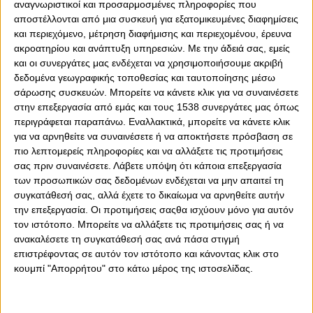
αναγνωριστικοί και προσαρμοσμένες πληροφορίες που
αποστέλλονται από μια συσκευή για εξατομικευμένες διαφημίσεις
0
0
και περιεχόμενο, μέτρηση διαφήμισης και περιεχομένου, έρευνα
ακροατηρίου και ανάπτυξη υπηρεσιών.
Με την άδειά σας, εμείς
O Χοσέ Λουίς Μεντιλίμπαρ, πήγε με την ίδια «συνταγή»
και οι συνεργάτες μας ενδέχεται να χρησιμοποιήσουμε ακριβή
σε ό,τι αφορά τη δεξιά πλευρά του Ολυμπιακού σε δύο
δεδομένα γεωγραφικής τοποθεσίας και ταυτοποίησης μέσω
διαδοχικές αναμετρήσεις. Το… πείραμα πέτυχε στον
σάρωσης συσκευών. Μπορείτε να κάνετε κλικ για να συναινέσετε
αγώνα με τον Ατρόμητο και έτσι ο Βάσκος τεχνικός πήγε
στην επεξεργασία από εμάς και τους 1538 συνεργάτες μας όπως
με «οδηγό» αυτό και στον αγώνα με την Μπράγκα.
περιγράφεται παραπάνω. Εναλλακτικά, μπορείτε να κάνετε κλικ
Αναφερόμαστε προφανώς στο «τρικ» με τον Κοστίνια σε
για να αρνηθείτε να συναινέσετε ή να αποκτήσετε πρόσβαση σε
θέση δεξιού «οπισθοφύλακα» και τον Ροντινέι να
πιο λεπτομερείς πληροφορίες και να αλλάξετε τις προτιμήσεις
σας πριν συναινέσετε.
Λάβετε υπόψη ότι κάποια επεξεργασία
πηγαίνει σε θέση δεξιού εξτρέμ.
των προσωπικών σας δεδομένων ενδέχεται να μην απαιτεί τη
Ο Πορτογάλος μπακ έδωσε ασφάλεια ανασταλτικά
συγκατάθεσή σας, αλλά έχετε το δικαίωμα να αρνηθείτε αυτήν
απέναντι στον δραστήριο Μπρούμα και την παρέα του
την επεξεργασία. Οι προτιμήσεις σαςθα ισχύουν μόνο για αυτόν
και την ίδια στιγμή, ο Βραζιλιάνος άσος, έκανε «πάρτι»
τον ιστότοπο. Μπορείτε να αλλάξετε τις προτιμήσεις σας ή να
ως δεξιός «», «φτιάχνοντας» το δεύτερο τέρμα του Έσε
ανακαλέσετε τη συγκατάθεσή σας ανά πάσα στιγμή
επιστρέφοντας σε αυτόν τον ιστότοπο και κάνοντας κλικ στο
με τη… βοήθεια του αντίπαλου αμυντικού, αλλά και
κουμπί "Απορρήτου" στο κάτω μέρος της ιστοσελίδας.
δίνοντας ασίστ για το 3-0 του Ελ Κααμπί, με τον οποίο
και έχουν δημιουργήσει ένα «φονικό» δίδυμο εφέτος,
αφού τα περισσότερα τέρματα του θρύλου προέρχονται