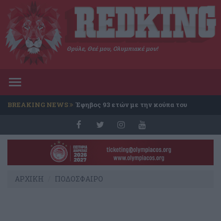
Θρύλε, Θεέ μου, Ολυμπιακέ μου!
Toggle
navigation
BREAKING NEWS
Έφηβος 93 ετών με την κούπα του
Conference
ΑΡΧΙΚΗ
ΠΟΔΟΣΦΑΙΡΟ