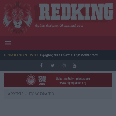
Θρύλε, Θεέ μου, Ολυμπιακέ μου!
Toggle
navigation
BREAKING NEWS
Έφηβος 93 ετών με την κούπα του
Conference
ΑΡΧΙΚΗ
ΠΟΔΟΣΦΑΙΡΟ