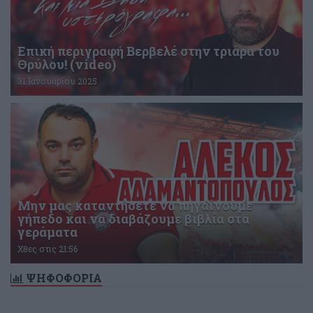
Επική περιγραφή Βερβελέ στην τριάρα του
Θρύλου! (video)
31 Ιανουαρίου 2025
Μην μας καταντήσετε να πηγαίνουμε
γήπεδο και να διαβάζουμε βιβλία στα
γεράματα
Χθες στις 21:56
ΨΗΦΟΦΟΡΙΑ
Δεν υπάρχει ενεργή δημοσκόπηση