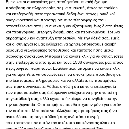
Εμείς και οι συνεργάτες μας αποθηκεύουμε και/ή έχουμε
πρόσβαση σε πληροφορίες σε μια συσκευή, όπως τα cookies,
και επεξεργαζόμαστε προσωπικά δεδομένα, όπως μοναδικοί
αναγνωριστικοί και προσαρμοσμένες πληροφορίες που
0
0
αποστέλλονται από μια συσκευή για εξατομικευμένες διαφημίσεις
και περιεχόμενο, μέτρηση διαφήμισης και περιεχομένου, έρευνα
Δικό μου το λάθος, δήλωσε ο Χοσέ Λουίς Μεντιλίμπαρ
ακροατηρίου και ανάπτυξη υπηρεσιών.
Με την άδειά σας, εμείς
για την εμφάνιση και αρνητικό αποτέλεσμα μετά το
και οι συνεργάτες μας ενδέχεται να χρησιμοποιήσουμε ακριβή
τέλος του ματς με τον Λεβαδειακό. Το κακό είναι ότι
δεδομένα γεωγραφικής τοποθεσίας και ταυτοποίησης μέσω
παρότι δεν υπάρχουν δικαιολογίες, όλοι όσοι νοιάζονται
σάρωσης συσκευών. Μπορείτε να κάνετε κλικ για να συναινέσετε
αυτή την ομάδα, με πρώτο εκείνο που και οπαδός της
στην επεξεργασία από εμάς και τους 1538 συνεργάτες μας όπως
είναι και πληρώνει αδρά, αισθάνονται ότι βιώνουν το
περιγράφεται παραπάνω. Εναλλακτικά, μπορείτε να κάνετε κλικ
μαρτύριο της σταγόνας. Βλέπουν ξανά και ξανά τα ίδια
για να αρνηθείτε να συναινέσετε ή να αποκτήσετε πρόσβαση σε
λάθη. Και ακούν ξανά και ξανά τα ίδια λόγια, ειδικά από
πιο λεπτομερείς πληροφορίες και να αλλάξετε τις προτιμήσεις
τους παίκτες. «Δεν υπάρχει δικαιολογία», «δεν αξίζει
σας πριν συναινέσετε.
Λάβετε υπόψη ότι κάποια επεξεργασία
τέτοιες πίκρες ο κόσμος μας». Δυστυχώς όσο εύκολα
των προσωπικών σας δεδομένων ενδέχεται να μην απαιτεί τη
λέγονται αυτά τα λόγια τα μεγάλα, άλλο τόσο εύκολα
συγκατάθεσή σας, αλλά έχετε το δικαίωμα να αρνηθείτε αυτήν
ΔΕΝ γίνονται πράξη από την ομάδα.
την επεξεργασία. Οι προτιμήσεις σαςθα ισχύουν μόνο για αυτόν
τον ιστότοπο. Μπορείτε να αλλάξετε τις προτιμήσεις σας ή να
Μετά τη διακοπή, υπήρξε αρνητική εικόνα και αρνητικά
ανακαλέσετε τη συγκατάθεσή σας ανά πάσα στιγμή
αποτελέσματα. Ο Ολυμπιακός θα μπορούσε να είναι
επιστρέφοντας σε αυτόν τον ιστότοπο και κάνοντας κλικ στο
μόνος πρώτος και βρίσκεται στην τέταρτη θέση στην
κουμπί "Απορρήτου" στο κάτω μέρος της ιστοσελίδας.