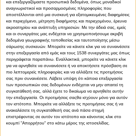
και επεξεργαζόμαστε προσωπικά δεδομένα, όπως μοναδικοί
αναγνωριστικοί και προσαρμοσμένες πληροφορίες που
αποστέλλονται από μια συσκευή για εξατομικευμένες διαφημίσεις
και περιεχόμενο, μέτρηση διαφήμισης και περιεχομένου, έρευνα
0
0
ακροατηρίου και ανάπτυξη υπηρεσιών.
Με την άδειά σας, εμείς
και οι συνεργάτες μας ενδέχεται να χρησιμοποιήσουμε ακριβή
Ισοπαλία για την Ουκρανία του Ρόμαν Γιάρεμτσουκ, με
δεδομένα γεωγραφικής τοποθεσίας και ταυτοποίησης μέσω
αντίπαλο την Γεωργία για τo Nations League. Ο φορ του
σάρωσης συσκευών. Μπορείτε να κάνετε κλικ για να συναινέσετε
Ολυμπιακού, έπαιξε για 10 λεπτά ως αλλαγή και έκανε
στην επεξεργασία από εμάς και τους 1538 συνεργάτες μας όπως
δηλώσεις μετά από το τελικό 1-1.
περιγράφεται παραπάνω. Εναλλακτικά, μπορείτε να κάνετε κλικ
για να αρνηθείτε να συναινέσετε ή να αποκτήσετε πρόσβαση σε
«Θα μπορούσαμε να είχαμε σκοράρει ή να χάσουμε.
πιο λεπτομερείς πληροφορίες και να αλλάξετε τις προτιμήσεις
Νομίζω ότι η ισοπαλία είναι πιο δίκαιο αποτέλεσμα.
σας πριν συναινέσετε.
Λάβετε υπόψη ότι κάποια επεξεργασία
Φυσικά, θα μπορούσαν να είχαν σκοράρει κάπου στο
των προσωπικών σας δεδομένων ενδέχεται να μην απαιτεί τη
τέλος, αλλά συνολικά η Γεωργία ήταν πιο επικίνδυνη από
συγκατάθεσή σας, αλλά έχετε το δικαίωμα να αρνηθείτε αυτήν
την Ουκρανία στο 2ο ημίχρονο, οπότε πιστεύω ότι ήταν
την επεξεργασία. Οι προτιμήσεις σαςθα ισχύουν μόνο για αυτόν
μια ισοπαλία που άξιζε και για τις δύο ομάδες» δήλωσε ο
τον ιστότοπο. Μπορείτε να αλλάξετε τις προτιμήσεις σας ή να
φορ του θρύλου και συνέχισε: «Ναι, ήταν δύσκολο όταν
ανακαλέσετε τη συγκατάθεσή σας ανά πάσα στιγμή
σκόραραν, φυσικά. Όταν πέτυχαν το 1-1 και άρχισαν να
επιστρέφοντας σε αυτόν τον ιστότοπο και κάνοντας κλικ στο
πιέζουν, δεν ήταν εύκολο». Ανέφερε ακόμα: «Τρέξαμε
κουμπί "Απορρήτου" στο κάτω μέρος της ιστοσελίδας.
στην επίθεση, κερδίσαμε χώρο και δημιουργήσαμε μια
ευκαιρία για γκολ. Ήμουν και άτυχος σε κάποια φάση.