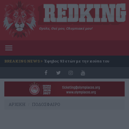
Θρύλε, Θεέ μου, Ολυμπιακέ μου!
Toggle
navigation
BREAKING NEWS
Έφηβος 93 ετών με την κούπα του
Conference
ΑΡΧΙΚΗ
ΠΟΔΟΣΦΑΙΡΟ