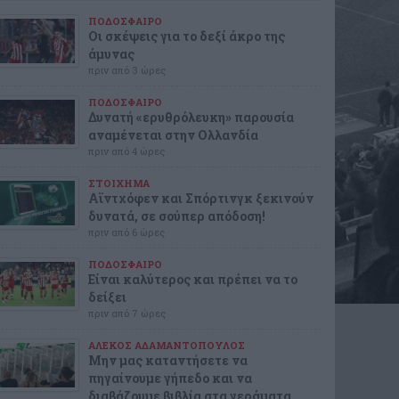
ΠΟΔΟΣΦΑΙΡΟ
Οι σκέψεις για το δεξί άκρο της
άμυνας
πριν από 3 ώρες
ΠΟΔΟΣΦΑΙΡΟ
Δυνατή «ερυθρόλευκη» παρουσία
αναμένεται στην Ολλανδία
πριν από 4 ώρες
ΣΤΟΙΧΗΜΑ
Αϊντχόφεν και Σπόρτινγκ ξεκινούν
δυνατά, σε σούπερ απόδοση!
πριν από 6 ώρες
ΠΟΔΟΣΦΑΙΡΟ
Είναι καλύτερος και πρέπει να το
δείξει
πριν από 7 ώρες
ΑΛΕΚΟΣ ΑΔΑΜΑΝΤΟΠΟΥΛΟΣ
Μην μας καταντήσετε να
πηγαίνουμε γήπεδο και να
διαβάζουμε βιβλία στα γεράματα