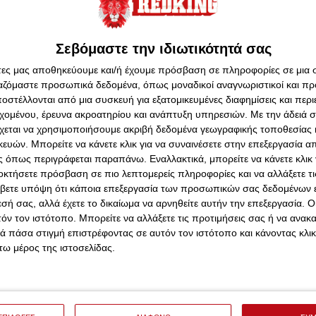
Κωστούλα, μερικά ονόματα τα οποία ξεχωρίζουν στη
Λιόν, Τζον Ντουράν της Άστον Βίλα και Σιμόν Αντινγκρά
Σεβόμαστε την ιδιωτικότητά σας
άτες μας αποθηκεύουμε και/ή έχουμε πρόσβαση σε πληροφορίες σε μια
ρόσωπα των Ίλια Ζαμπάρνι της Μπόρνμουθ, Αντόνιο
ργαζόμαστε προσωπικά δεδομένα, όπως μοναδικοί αναγνωριστικοί και 
πίσης, Μάρτιν Μπατουρίνα της Ντιναμό Ζάγκρεμπ,
στέλλονται από μια συσκευή για εξατομικευμένες διαφημίσεις και περ
κοντίρ Κουσάνοφ (Λανς), Τζεοβάνι Κουέντα της
εχομένου, έρευνα ακροατηρίου και ανάπτυξη υπηρεσιών.
Με την άδειά σα
Αντρίγια Μακσίμοβιτς του Ερυθρού Αστέρα και Πατρίκ
χεται να χρησιμοποιήσουμε ακριβή δεδομένα γεωγραφικής τοποθεσίας 
ών. Μπορείτε να κάνετε κλικ για να συναινέσετε στην επεξεργασία απ
 όπως περιγράφεται παραπάνω. Εναλλακτικά, μπορείτε να κάνετε κλικ γ
οκτήσετε πρόσβαση σε πιο λεπτομερείς πληροφορίες και να αλλάξετε τι
βετε υπόψη ότι κάποια επεξεργασία των προσωπικών σας δεδομένων ε
εσή σας, αλλά έχετε το δικαίωμα να αρνηθείτε αυτήν την επεξεργασία. 
τόν τον ιστότοπο. Μπορείτε να αλλάξετε τις προτιμήσεις σας ή να ανακα
 πάσα στιγμή επιστρέφοντας σε αυτόν τον ιστότοπο και κάνοντας κλι
ω μέρος της ιστοσελίδας.