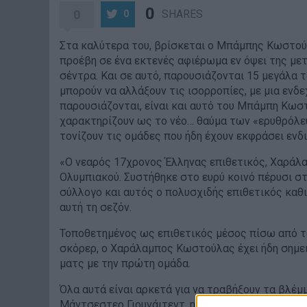
0
0
SHARES
0
Στα καλύτερα του, βρίσκεται ο Μπάμπης Κωστούλα
προέβη σε ένα εκτενές αφιέρωμα εν όψει της μετ
σέντρα. Και σε αυτό, παρουσιάζονται 15 μεγάλα 
μπορούν να αλλάξουν τις ισορροπίες, με μια εν
παρουσιάζονται, είναι και αυτό του Μπάμπη Κωστ
χαρακτηρίζουν ως το νέο… θαύμα των «ερυθρόλε
τονίζουν τις ομάδες που ήδη έχουν εκφράσει ενδι
«Ο νεαρός 17χρονος Έλληνας επιθετικός, Χαράλ
Ολυμπιακού. Συστήθηκε στο ευρύ κοινό πέρυσι στ
σύλλογο και αυτός ο πολυσχιδής επιθετικός καθ
αυτή τη σεζόν.
Τοποθετημένος ως επιθετικός μέσος πίσω από τ
σκόρερ, ο Χαράλαμπος Κωστούλας έχει ήδη σημειώ
ματς με την πρώτη ομάδα.
Όλα αυτά είναι αρκετά για να τραβήξουν τα βλ
Μάντσεστερ Γιουνάιτεντ, η Μπάγερν Μονάχου, η Γ