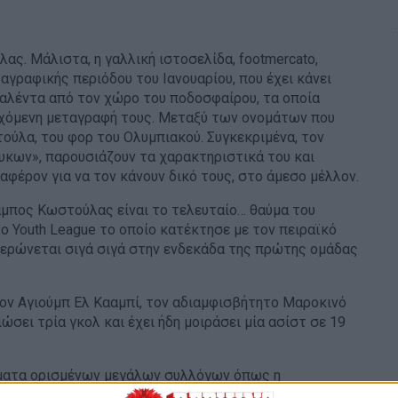
ς. Μάλιστα, η γαλλική ιστοσελίδα, footmercato,
αγραφικής περιόδου του Ιανουαρίου, που έχει κάνει
ταλέντα από τον χώρο του ποδοσφαίρου, τα οποία
δεχόμενη μεταγραφή τους. Μεταξύ των ονομάτων που
ούλα, του φορ του Ολυμπιακού. Συγκεκριμένα, τον
υκων», παρουσιάζουν τα χαρακτηριστικά του και
αφέρον για να τον κάνουν δικό τους, στο άμεσο μέλλον.
αμπος Κωστούλας είναι το τελευταίο… θαύμα του
ο Youth League το οποίο κατέκτησε με τον πειραϊκό
ιερώνεται σιγά σιγά στην ενδεκάδα της πρώτης ομάδας
ον Αγιούμπ Ελ Κααμπί, τον αδιαμφισβήτητο Μαροκινό
σει τρία γκολ και έχει ήδη μοιράσει μία ασίστ σε 19
έμματα ορισμένων μεγάλων συλλόγων όπως η
ιουβέντους, η Φιορεντίνα και η Γκλάντμπαχ», σχολιάζει