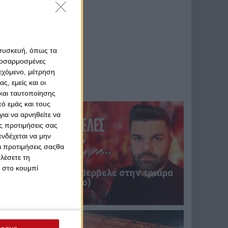
 συσκευή, όπως τα
προσαρμοσμένες
ιεχόμενο, μέτρηση
ς, εμείς και οι
και ταυτοποίησης
ό εμάς και τους
ια να αρνηθείτε να
ς προτιμήσεις σας
νδέχεται να μην
Οι προτιμήσεις σαςθα
λέσετε τη
κ στο κουμπί
Επική περιγραφή Βερβελέ στην τριάρα
του Θρύλου! (video)
31 Ιανουαρίου 2025