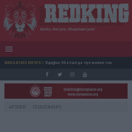
Θρύλε, Θεέ μου, Ολυμπιακέ μου!
Toggle
navigation
BREAKING NEWS
Έφηβος 93 ετών με την κούπα του
Conference
ΑΡΧΙΚΗ
ΠΟΔΟΣΦΑΙΡΟ