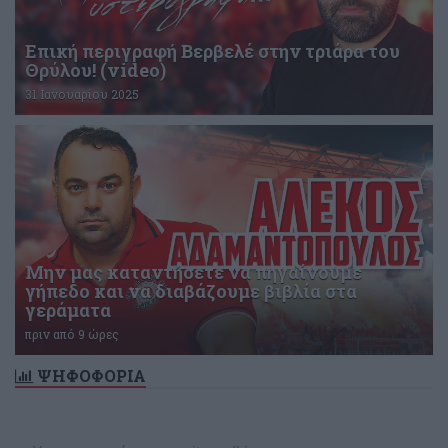
Επική περιγραφή Βερβελέ στην τριάρα του
Θρύλου! (video)
31 Ιανουαρίου 2025
Μην μας καταντήσετε να πηγαίνουμε
γήπεδο και να διαβάζουμε βιβλία στα
γεράματα
πριν από 9 ώρες
ΨΗΦΟΦΟΡΙΑ
Δεν υπάρχει ενεργή δημοσκόπηση