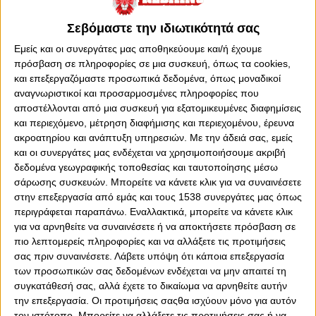
Σεβόμαστε την ιδιωτικότητά σας
Εμείς και οι συνεργάτες μας αποθηκεύουμε και/ή έχουμε
πρόσβαση σε πληροφορίες σε μια συσκευή, όπως τα cookies,
και επεξεργαζόμαστε προσωπικά δεδομένα, όπως μοναδικοί
αναγνωριστικοί και προσαρμοσμένες πληροφορίες που
0
0
αποστέλλονται από μια συσκευή για εξατομικευμένες διαφημίσεις
και περιεχόμενο, μέτρηση διαφήμισης και περιεχομένου, έρευνα
Το ματς με τον Άρη έφτασε! Η 20η αγωνιστική της Super
ακροατηρίου και ανάπτυξη υπηρεσιών.
Με την άδειά σας, εμείς
League είναι εδώ και ο Ολυμπιακός ρίχνεται ξανά στη
και οι συνεργάτες μας ενδέχεται να χρησιμοποιήσουμε ακριβή
μάχη του πρωταθλήματος, κόντρα σε όλους και σε όλα.
δεδομένα γεωγραφικής τοποθεσίας και ταυτοποίησης μέσω
σάρωσης συσκευών. Μπορείτε να κάνετε κλικ για να συναινέσετε
Στο «κάστρο» του κόντρα στον Άρη με μοναδικό στόχο
στην επεξεργασία από εμάς και τους 1538 συνεργάτες μας όπως
να είναι φυσικά η νίκη. Ο Θρύλος αντιμετωπίζει με όλα
περιγράφεται παραπάνω. Εναλλακτικά, μπορείτε να κάνετε κλικ
του τα «όπλα» του Θεσσαλονικείς, με τον Mεντιλίμπαρ
για να αρνηθείτε να συναινέσετε ή να αποκτήσετε πρόσβαση σε
να χρησιμοποιεί ότι καλύτερο διαθέτει προκειμένου να
πιο λεπτομερείς πληροφορίες και να αλλάξετε τις προτιμήσεις
έρθει η νίκη.
σας πριν συναινέσετε.
Λάβετε υπόψη ότι κάποια επεξεργασία
των προσωπικών σας δεδομένων ενδέχεται να μην απαιτεί τη
Πάμε να δούμε την ενδεκάδα, την οποία επέλεξε στο
συγκατάθεσή σας, αλλά έχετε το δικαίωμα να αρνηθείτε αυτήν
τέρμα ο Τζολάκης, στην άμυνα, από δεξιά προς αριστερά
την επεξεργασία. Οι προτιμήσεις σαςθα ισχύουν μόνο για αυτόν
οι Ροντινέι, Μπιανκόν, Κάρμο και Ορτέγκα. Στο κέντρο οι
τον ιστότοπο. Μπορείτε να αλλάξετε τις προτιμήσεις σας ή να