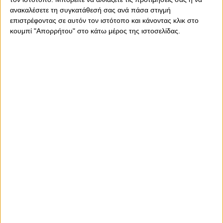
Έσε, Γκαρθία, ως κεντρικοί χαφ. Μπροστά τους τριάδα οι
ανακαλέσετε τη συγκατάθεσή σας ανά πάσα στιγμή
Βέλντε (δεξιά), Ζέλσον (αριστερά) και Τσικίνιο
επιστρέφοντας σε αυτόν τον ιστότοπο και κάνοντας κλικ στο
(ελεύθερος κοντά στον σέντερ φορ). Στην κορυφή της
κουμπί "Απορρήτου" στο κάτω μέρος της ιστοσελίδας.
επίθεσης ο Ελ Κααμπί!
Δείτε τους 11 εκλεκτούς του Μεντιλίμπαρ: