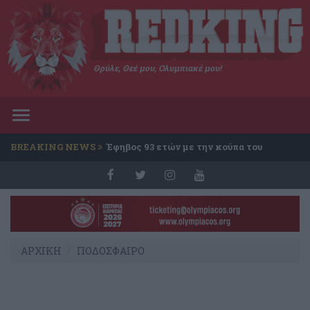
Θρύλε, Θεέ μου, Ολυμπιακέ μου!
Toggle
navigation
BREAKING NEWS
Έφηβος 93 ετών με την κούπα του
Conference
ΑΡΧΙΚΗ
ΠΟΔΟΣΦΑΙΡΟ