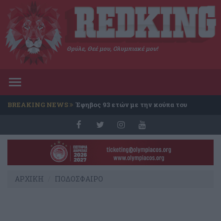
Θρύλε, Θεέ μου, Ολυμπιακέ μου!
Toggle
navigation
BREAKING NEWS
Έφηβος 93 ετών με την κούπα του
Conference
ΑΡΧΙΚΗ
ΠΟΔΟΣΦΑΙΡΟ