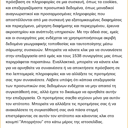
πρόσβαση σε πληροφορίες σε μια συσκευή, όπως τα cookies,
και επεξεργαζόμαστε προσωπικά δεδομένα, όπως μοναδικοί
αναγνωριστικοί και προσαρμοσμένες πληροφορίες που
αποστέλλονται από μια συσκευή για εξατομικευμένες διαφημίσεις
0
0
και περιεχόμενο, μέτρηση διαφήμισης και περιεχομένου, έρευνα
ακροατηρίου και ανάπτυξη υπηρεσιών.
Με την άδειά σας, εμείς
O Bαγγέλης Μαρινάκης, άφησε σαφείς αιχμές για τον
και οι συνεργάτες μας ενδέχεται να χρησιμοποιήσουμε ακριβή
αγωνιστικό χώρο και συγκεκριμένα το συνθετικό
δεδομένα γεωγραφικής τοποθεσίας και ταυτοποίησης μέσω
χλοοτάπητα στην έδρα της Μπόντο Γκλιμτ. Κάτι που
σάρωσης συσκευών. Μπορείτε να κάνετε κλικ για να συναινέσετε
εμπόδισε τις προσπάθειες του Ολυμπιακού, για κάτι
στην επεξεργασία από εμάς και τους 1538 συνεργάτες μας όπως
καλύτερο στην Νορβηγία.
περιγράφεται παραπάνω. Εναλλακτικά, μπορείτε να κάνετε κλικ
για να αρνηθείτε να συναινέσετε ή να αποκτήσετε πρόσβαση σε
Και μπορεί στο μεγάλο λιμάνι να μη θέλουν να
πιο λεπτομερείς πληροφορίες και να αλλάξετε τις προτιμήσεις
αναζητήσουν δικαιολογίες για τη βαριά ήττα στην
σας πριν συναινέσετε.
Λάβετε υπόψη ότι κάποια επεξεργασία
Νορβηγία, αλλά πράγματι ο συνθετικός χλοοτάπητας,
των προσωπικών σας δεδομένων ενδέχεται να μην απαιτεί τη
αποτελεί μεγάλο μπελά για τις φιλοξενούμενες ομάδες.
συγκατάθεσή σας, αλλά έχετε το δικαίωμα να αρνηθείτε αυτήν
Ένας άνθρωπος που είχε αναφερθεί στο συγκεκριμένο
την επεξεργασία. Οι προτιμήσεις σαςθα ισχύουν μόνο για αυτόν
γήπεδο, ήταν ο Ζοζέ Μουρίνιο. «Σε ένα γήπεδο με
τον ιστότοπο. Μπορείτε να αλλάξετε τις προτιμήσεις σας ή να
συνθετικό χλοοτάπητα, όπου έχω πει ότι δεν μπορεί να
ανακαλέσετε τη συγκατάθεσή σας ανά πάσα στιγμή
παιχτεί ποδόσφαιρο και με τέτοιο κλίμα αποφάσισα να
επιστρέφοντας σε αυτόν τον ιστότοπο και κάνοντας κλικ στο
ξεκουράσω πάρα πολλούς παίκτες. Χάσαμε από μία
κουμπί "Απορρήτου" στο κάτω μέρος της ιστοσελίδας.
ομάδα με μεγαλύτερη ποιότητα από εμάς» είχε σχολιάσει