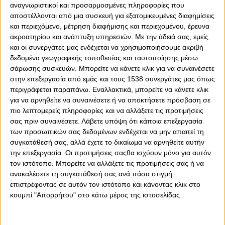
αναγνωριστικοί και προσαρμοσμένες πληροφορίες που
αποστέλλονται από μια συσκευή για εξατομικευμένες διαφημίσεις
και περιεχόμενο, μέτρηση διαφήμισης και περιεχομένου, έρευνα
ακροατηρίου και ανάπτυξη υπηρεσιών.
Με την άδειά σας, εμείς
και οι συνεργάτες μας ενδέχεται να χρησιμοποιήσουμε ακριβή
δεδομένα γεωγραφικής τοποθεσίας και ταυτοποίησης μέσω
0
0
σάρωσης συσκευών. Μπορείτε να κάνετε κλικ για να συναινέσετε
στην επεξεργασία από εμάς και τους 1538 συνεργάτες μας όπως
Ο Ντιέγκο Σιμεόνε, έχει ασχοληθεί έντονα και με τους
περιγράφεται παραπάνω. Εναλλακτικά, μπορείτε να κάνετε κλικ
μέσους του Ολυμπιακού. Πέρυσι ειδικότερα, το όνομα
για να αρνηθείτε να συναινέσετε ή να αποκτήσετε πρόσβαση σε
του Σαντιάγκο Έσε, είχε βρεθεί πολλές φορές σε
πιο λεπτομερείς πληροφορίες και να αλλάξετε τις προτιμήσεις
ισπανικά ρεπορτάζ για ενδιαφέρον της Ατλέτικο
σας πριν συναινέσετε.
Λάβετε υπόψη ότι κάποια επεξεργασία
Μαδρίτης, μιας και οι «ροχιμπλάνκος» φαίνεται πως
των προσωπικών σας δεδομένων ενδέχεται να μην απαιτεί τη
συγκατάθεσή σας, αλλά έχετε το δικαίωμα να αρνηθείτε αυτήν
είχαν σε μεγάλη εκτίμηση τον συμπατριώτη του «Τσόλο».
την επεξεργασία. Οι προτιμήσεις σαςθα ισχύουν μόνο για αυτόν
Εξάλλου, είχε κάνει… μπάμ και μέσα από την Κ23 της
τον ιστότοπο. Μπορείτε να αλλάξετε τις προτιμήσεις σας ή να
Αργεντινής και τους Ολυμπιακούς αγώνες, όπου
ανακαλέσετε τη συγκατάθεσή σας ανά πάσα στιγμή
πραγματοποίησε μεστές εμφανίσεις το περασμένο
επιστρέφοντας σε αυτόν τον ιστότοπο και κάνοντας κλικ στο
καλοκαίρι.
κουμπί "Απορρήτου" στο κάτω μέρος της ιστοσελίδας.
Φέτος, ο Ντιέγκο Σιμεόνε έχει συνδεθεί με την
περίπτωση του Χρήστου Μουζακίτη. Με την Ατλέτικο