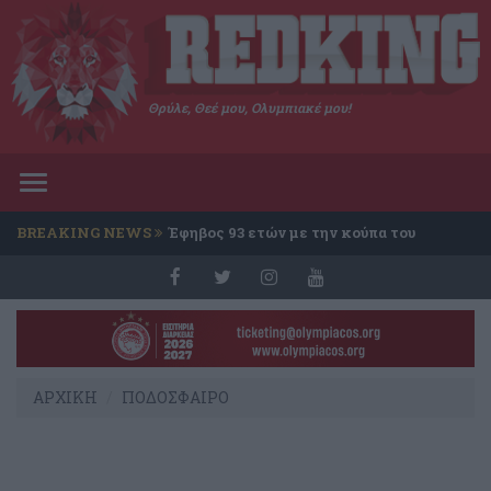
Θρύλε, Θεέ μου, Ολυμπιακέ μου!
Toggle
navigation
BREAKING NEWS
Έφηβος 93 ετών με την κούπα του
Conference
ΑΡΧΙΚΗ
ΠΟΔΟΣΦΑΙΡΟ