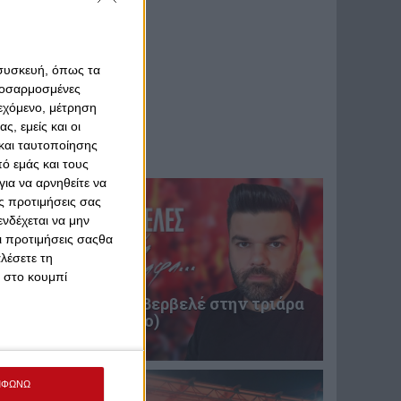
 συσκευή, όπως τα
προσαρμοσμένες
ιεχόμενο, μέτρηση
ς, εμείς και οι
και ταυτοποίησης
ό εμάς και τους
ια να αρνηθείτε να
ς προτιμήσεις σας
νδέχεται να μην
Οι προτιμήσεις σαςθα
λέσετε τη
κ στο κουμπί
Επική περιγραφή Βερβελέ στην τριάρα
του Θρύλου! (video)
31 Ιανουαρίου 2025
ΜΦΩΝΩ