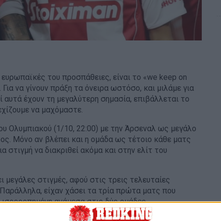
ς ευρωπαϊκές του προσπάθειες, είναι το «we keep on
 Για να γίνουν πράξη τα όνειρα ωστόσο, και μιλάμε για
ί αυτά έχουν τη μεγαλύτερη σημασία, επιβάλλεται το
νεχίζουμε να μαχόμαστε.
 Ολυμπιακού (1/10, 22:00) με την Άρσεναλ ως μεγάλο
τος. Μόνο αν βλέπει και η ομάδα ως τέτοιο κάθε ματς
α στιγμή να διακριθεί ακόμα και στην ελίτ του
ι μεγάλες στιγμές, αφού στις τρεις τελευταίες
. Παράλληλα, είχαν χάσει τα τρία πρώτα ματς που
ς ισορροπημένη ανάμεσα στις δύο ομάδες.
ίμπαρ στην συνέντευξη τύπου ενόψει της ρεβάνς, δεν