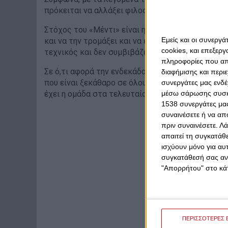
πρόκειται να αλλάξει φιλοσοφία και τρόπο παιχν
Στόχος του «Μέντι» είναι η ομάδα του να παίξει
Εμείς και οι συνεργ
και να την τρομάξει και να εκμεταλλευτεί τις αμ
cookies, και επεξε
τεχνικός και δεν συμβιβάζεται με τίποτε άλλο.
πληροφορίες που απο
Σε ό,τι αφορά την ενδεκάδα, μπορεί ο Βάσκος τεχ
διαφήμισης και περι
που είναι ξεκάθαρο σε όλους, είναι πως δεν πρόκ
συνεργάτες μας ενδέ
μέσω σάρωσης συσκευ
έχει η ομάδα στα τελευταία παιχνίδια.
1538 συνεργάτες μας
συναινέσετε ή να απ
πριν συναινέσετε.
Λά
απαιτεί τη συγκατάθ
ισχύουν μόνο για αυ
συγκατάθεσή σας ανά
"Απορρήτου" στο κάτ
ΠΕΡΙΣΣΟΤΕΡΕΣ 