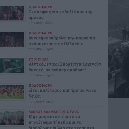
ΠΟΔΟΣΦΑΙΡΟ
Οι σκέψεις για το δεξί άκρο της
άμυνας
πριν από 4 ώρες
ΠΟΔΟΣΦΑΙΡΟ
Δυνατή «ερυθρόλευκη» παρουσία
αναμένεται στην Ολλανδία
πριν από 5 ώρες
ΣΤΟΙΧΗΜΑ
Αϊντχόφεν και Σπόρτινγκ ξεκινούν
δυνατά, σε σούπερ απόδοση!
πριν από 7 ώρες
ΠΟΔΟΣΦΑΙΡΟ
Είναι καλύτερος και πρέπει να το
δείξει
πριν από 9 ώρες
ΑΛΕΚΟΣ ΑΔΑΜΑΝΤΟΠΟΥΛΟΣ
Μην μας καταντήσετε να
πηγαίνουμε γήπεδο και να
διαβάζουμε βιβλία στα γεράματα