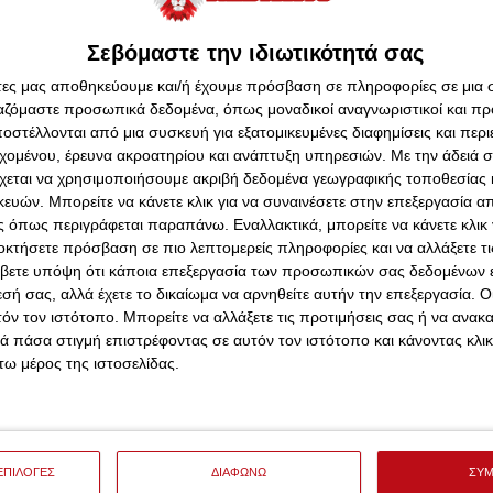
ιδιού απέναντι στους Άγγλους
Σεβόμαστε την ιδιωτικότητά σας
 χωρίς φόβο στο γήπεδο. Να «ταλαιπωρήσει την Άρσεναλ
άτες μας αποθηκεύουμε και/ή έχουμε πρόσβαση σε πληροφορίες σε μια
υντικές της αδυναμίες. Μόνο νίκη θέλει ο Βάσκος
ργαζόμαστε προσωπικά δεδομένα, όπως μοναδικοί αναγνωριστικοί και 
στέλλονται από μια συσκευή για εξατομικευμένες διαφημίσεις και περ
νικός να μην έχει ανοίξει τα χαρτιά του, ωστόσο αυτό
εχομένου, έρευνα ακροατηρίου και ανάπτυξη υπηρεσιών.
Με την άδειά σα
ειται να αλλάξει η προσέγγιση που έχουμε συνηθίσει να
χεται να χρησιμοποιήσουμε ακριβή δεδομένα γεωγραφικής τοποθεσίας 
ών. Μπορείτε να κάνετε κλικ για να συναινέσετε στην επεξεργασία απ
 όπως περιγράφεται παραπάνω. Εναλλακτικά, μπορείτε να κάνετε κλικ γ
οκτήσετε πρόσβαση σε πιο λεπτομερείς πληροφορίες και να αλλάξετε τι
βετε υπόψη ότι κάποια επεξεργασία των προσωπικών σας δεδομένων ε
εσή σας, αλλά έχετε το δικαίωμα να αρνηθείτε αυτήν την επεξεργασία. 
τόν τον ιστότοπο. Μπορείτε να αλλάξετε τις προτιμήσεις σας ή να ανακα
 πάσα στιγμή επιστρέφοντας σε αυτόν τον ιστότοπο και κάνοντας κλι
ω μέρος της ιστοσελίδας.
ΕΠΙΛΟΓΕΣ
ΔΙΑΦΩΝΩ
ΣΥ