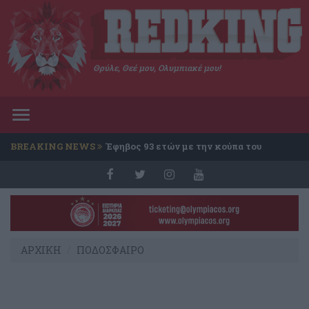
Θρύλε, Θεέ μου, Ολυμπιακέ μου!
Toggle
navigation
BREAKING NEWS
Έφηβος 93 ετών με την κούπα του
Conference
ΑΡΧΙΚΗ
ΠΟΔΟΣΦΑΙΡΟ