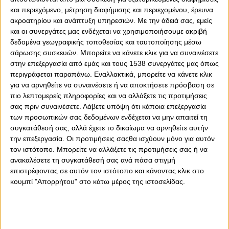
0
0
και περιεχόμενο, μέτρηση διαφήμισης και περιεχομένου, έρευνα
ακροατηρίου και ανάπτυξη υπηρεσιών.
Με την άδειά σας, εμείς
Oι δύο διαδοχικές ήττες από Αρσεναλ και ΠΑΟΚ ήταν μια
και οι συνεργάτες μας ενδέχεται να χρησιμοποιήσουμε ακριβή
«κακή παρένθεση» για τον Ολυμπιακό, την οποία θέλει να
δεδομένα γεωγραφικής τοποθεσίας και ταυτοποίησης μέσω
αφήσει πίσω του. Τις προηγούμενες φορές που ο Θρύλος
σάρωσης συσκευών. Μπορείτε να κάνετε κλικ για να συναινέσετε
είχε δύο... μαζεμένες ήττες με τον Χοσέ Λουίς
στην επεξεργασία από εμάς και τους 1538 συνεργάτες μας όπως
Μεντιλίμπαρ στον πάγκο, οι νταμπλούχοι Ελλάδας
περιγράφεται παραπάνω. Εναλλακτικά, μπορείτε να κάνετε κλικ
επέστρεψαν με νίκη στις αγωνιστικές υποχρεώσεις.
για να αρνηθείτε να συναινέσετε ή να αποκτήσετε πρόσβαση σε
πιο λεπτομερείς πληροφορίες και να αλλάξετε τις προτιμήσεις
Τη σεζόν 2023-24, μετά τις εντός έδρας ήττες με
σας πριν συναινέσετε.
Λάβετε υπόψη ότι κάποια επεξεργασία
Μακάμπι και Παναθηναϊκό, ακολούθησε το ιστορικό
των προσωπικών σας δεδομένων ενδέχεται να μην απαιτεί τη
παιχνίδι κόντρα στη Μακάμπι με 1-6, που έδωσε και την
συγκατάθεσή σας, αλλά έχετε το δικαίωμα να αρνηθείτε αυτήν
πρόκριση στην επόμενη φάση και οδήγησε τελικά στην
την επεξεργασία. Οι προτιμήσεις σαςθα ισχύουν μόνο για αυτόν
κατάκτηση του Conference League! Για πολλούς, αυτό το
τον ιστότοπο. Μπορείτε να αλλάξετε τις προτιμήσεις σας ή να
ματς ήταν αυτό που άλλαξε την... ιστορία για τους
ανακαλέσετε τη συγκατάθεσή σας ανά πάσα στιγμή
Πειραιώτες.
επιστρέφοντας σε αυτόν τον ιστότοπο και κάνοντας κλικ στο
κουμπί "Απορρήτου" στο κάτω μέρος της ιστοσελίδας.
Ακολούθως, τη σεζόν 2024-25, μετά τις εκτός έδρας
αποτυχίες με Άρη και Λιόν με 2-1 και 2-0 αντίστοιχα,
ακολούθησε η νίκη 2-0 απέναντι στον Ατρόμητο. Στο
φινάλε της σεζόν 2024-25, ο Ολυμπιακός είχε δύο σερί