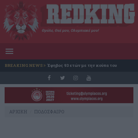
Θρύλε, Θεέ μου, Ολυμπιακέ μου!
Toggle
navigation
BREAKING NEWS
Έφηβος 93 ετών με την κούπα του
Conference
ΑΡΧΙΚΗ
ΠΟΔΟΣΦΑΙΡΟ