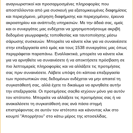
αναγνωριστικοί και προσαρμοσμένες πληροφορίες που
Ακόμη ένα βήμα έγινε, χθες Κυριακή προς την κατάκτηση
αποστέλλονται από μια συσκευή για εξατομικευμένες διαφημίσεις
του 49ου πρωταθλήματος, από τον Ολυμπιακό. Ένα βήμα
και περιεχόμενο, μέτρηση διαφήμισης και περιεχομένου, έρευνα
σημαντικό, όσο και δύσκολο, όπως αποδείχθηκε. Τόσο
ακροατηρίου και ανάπτυξη υπηρεσιών.
Με την άδειά σας, εμείς
γιατί ο Παναιτωλικός είναι μία σκληρή ομάδα στην έδρα
και οι συνεργάτες μας ενδέχεται να χρησιμοποιήσουμε ακριβή
της, στήνοντας το πούλμαν πίσω, αλλά και την
δεδομένα γεωγραφικής τοποθεσίας και ταυτοποίησης μέσω
αγωνιστική εικόνα των Πειραιωτών. Ο δρόμος είναι
σάρωσης συσκευών. Μπορείτε να κάνετε κλικ για να συναινέσετε
στην επεξεργασία από εμάς και τους 1538 συνεργάτες μας όπως
μακρύς και δύσβατος και αυτό αποδεικνύεται κάθε
περιγράφεται παραπάνω. Εναλλακτικά, μπορείτε να κάνετε κλικ
εβδομάδα. Και υπάρχουν ακόμη πολλά, μπροστά μας, τα
για να αρνηθείτε να συναινέσετε ή να αποκτήσετε πρόσβαση σε
οποία δεν έχουμε δει και θα δούμε…
πιο λεπτομερείς πληροφορίες και να αλλάξετε τις προτιμήσεις
σας πριν συναινέσετε.
Λάβετε υπόψη ότι κάποια επεξεργασία
Είναι ζήτημα αν οι ερυθρόλευκοι έπαιξαν στο Αγρίνιο σαν
των προσωπικών σας δεδομένων ενδέχεται να μην απαιτεί τη
Ολυμπιακός για 10-15 λεπτά σε όλο το ματς. Συνέβη για
συγκατάθεσή σας, αλλά έχετε το δικαίωμα να αρνηθείτε αυτήν
ένα διάστημα μετά τις τρεις μαζεμένες αλλαγές του
την επεξεργασία. Οι προτιμήσεις σαςθα ισχύουν μόνο για αυτόν
Μεντιλίμπαρ με τη συμπλήρωση μιας ώρας αγώνα και
τον ιστότοπο. Μπορείτε να αλλάξετε τις προτιμήσεις σας ή να
τυχαίο ή όχι (προφανώς όχι) ήρθε το λυτρωτικό 1-0
ανακαλέσετε τη συγκατάθεσή σας ανά πάσα στιγμή
μόλις 10 λεπτά μετά. Δικαιολογίες - ελαφρυντικά;
επιστρέφοντας σε αυτόν τον ιστότοπο και κάνοντας κλικ στο
Φυσικά και υπάρχουν. Ο Ολυμπιακός στο Αγρίνιο είχε
κουμπί "Απορρήτου" στο κάτω μέρος της ιστοσελίδας.
ελάχιστη σχέση με τον Ολυμπιακό που υποδέχθηκε τη
Ρεάλ Μαδρίτης. Με αλλαγές σε πρόσωπα και κομβικές