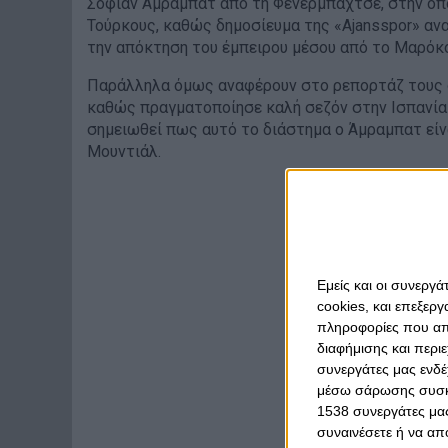
Σοφιάν Άμραμπατ από τη Φενέρμπαχτσε, στην οπο
Τούρκους, καθώς δημοσίευμα της «Ajansspor» αν
την απόκτηση του έμπειρου μέσου από το Μαρόκο
Παράλληλα όμως αναφέρουν στο ρεπορτάζ τους οι
καθώς πραγματοποίησε καλή σεζόν στην Ισπανία
σημειωθεί πως αυτό το διάστημα ο Άμραμπατ είν
Μουντιάλ.
Εμείς και οι συνεργ
cookies, και επεξε
πληροφορίες που απο
διαφήμισης και περι
συνεργάτες μας ενδέ
μέσω σάρωσης συσκευ
1538 συνεργάτες μας
συναινέσετε ή να απ