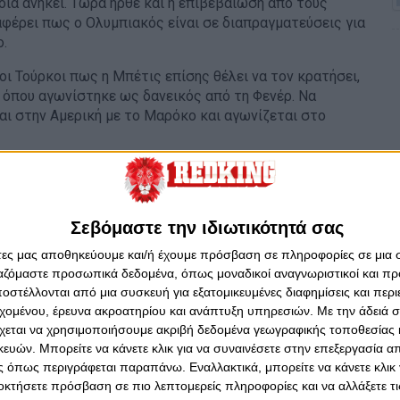
ία ανήκει. Τώρα ήρθε και η επιβεβαίωση από τους
αφέρει πως ο Ολυμπιακός είναι σε διαπραγματεύσεις για
.
 Τούρκοι πως η Μπέτις επίσης θέλει να τον κρατήσει,
 όπου αγωνίστηκε ως δανεικός από τη Φενέρ. Να
αι στην Αμερική με το Μαρόκο και αγωνίζεται στο
Σεβόμαστε την ιδιωτικότητά σας
άτες μας αποθηκεύουμε και/ή έχουμε πρόσβαση σε πληροφορίες σε μια
ργαζόμαστε προσωπικά δεδομένα, όπως μοναδικοί αναγνωριστικοί και 
στέλλονται από μια συσκευή για εξατομικευμένες διαφημίσεις και περ
εχομένου, έρευνα ακροατηρίου και ανάπτυξη υπηρεσιών.
Με την άδειά σα
χεται να χρησιμοποιήσουμε ακριβή δεδομένα γεωγραφικής τοποθεσίας 
ών. Μπορείτε να κάνετε κλικ για να συναινέσετε στην επεξεργασία απ
 όπως περιγράφεται παραπάνω. Εναλλακτικά, μπορείτε να κάνετε κλικ γ
οκτήσετε πρόσβαση σε πιο λεπτομερείς πληροφορίες και να αλλάξετε τι