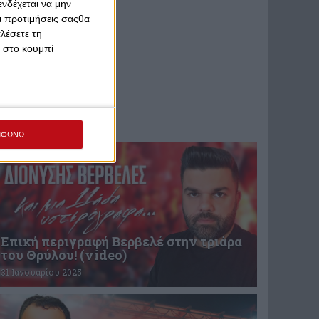
νδέχεται να μην
Οι προτιμήσεις σαςθα
λέσετε τη
κ στο κουμπί
ΜΦΩΝΩ
Επική περιγραφή Βερβελέ στην τριάρα
του Θρύλου! (video)
31 Ιανουαρίου 2025