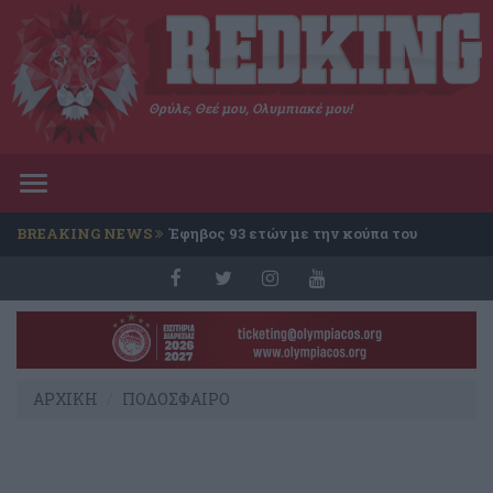
Θρύλε, Θεέ μου, Ολυμπιακέ μου!
Toggle
navigation
BREAKING NEWS
Έφηβος 93 ετών με την κούπα του
Conference
ΑΡΧΙΚΗ
ΠΟΔΟΣΦΑΙΡΟ