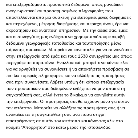
και επεξεργαζόμαστε προσωπικά δεδομένα, όπως μοναδικοί
Σίλβα στον Ολυμπιακό! Ο Πορτογάλος εξτρέμ υπέγραψε
αναγνωριστικοί και προσαρμοσμένες πληροφορίες που
το νέο του συμβόλαιό και μετακόμισε οριστικά στον
αποστέλλονται από μια συσκευή για εξατομικευμένες διαφημίσεις
Θρύλο. Με την «ερυθρόλευκη» ΠΑΕ να ανακοινώνει
και περιεχόμενο, μέτρηση διαφήμισης και περιεχομένου, έρευνα
επίσημα την απόκτηση και τον δανεισμό του 26χρονου
ακροατηρίου και ανάπτυξη υπηρεσιών.
Με την άδειά σας, εμείς
άσου από τη Νότιγχαμ Φόρεστ.
και οι συνεργάτες μας ενδέχεται να χρησιμοποιήσουμε ακριβή
δεδομένα γεωγραφικής τοποθεσίας και ταυτοποίησης μέσω
Αναλυτικά, η ανακοίνωση των Πειραιωτών για την
σάρωσης συσκευών. Μπορείτε να κάνετε κλικ για να συναινέσετε
απόκτηση του Πορτογάλου: «Η ΠΑΕ Ολυμπιακός
στην επεξεργασία από εμάς και τους 1538 συνεργάτες μας όπως
ανακοινώνει την απόκτηση του 27χρονου Πορτογάλου
περιγράφεται παραπάνω. Εναλλακτικά, μπορείτε να κάνετε κλικ
μεσοεπιθετικού, Ζότα Σίλβα. Γεννημένος την 1η
για να αρνηθείτε να συναινέσετε ή να αποκτήσετε πρόσβαση σε
Αυγούστου 1999 στο Melres, ξεκίνησε από τα τμήματα
πιο λεπτομερείς πληροφορίες και να αλλάξετε τις προτιμήσεις
υποδομής της Sousense και αφού πέρασε από Paços
σας πριν συναινέσετε.
Λάβετε υπόψη ότι κάποια επεξεργασία
Ferreira, Espinho, Leixöes και Casa Pia, το 2022 πήρε
των προσωπικών σας δεδομένων ενδέχεται να μην απαιτεί τη
μεταγραφή στη Vitória Guimarães.
συγκατάθεσή σας, αλλά έχετε το δικαίωμα να αρνηθείτε αυτήν
την επεξεργασία. Οι προτιμήσεις σαςθα ισχύουν μόνο για αυτόν
Τη σεζόν 2023-24 σημείωσε μαζί της 15 γκολ και μοίρασε
τον ιστότοπο. Μπορείτε να αλλάξετε τις προτιμήσεις σας ή να
επτά ασίστ, για να αποκτηθεί από τη Nottingham Forest.
ανακαλέσετε τη συγκατάθεσή σας ανά πάσα στιγμή
Την αγωνιστική περίοδο που ολοκληρώθηκε αγωνίστηκε
επιστρέφοντας σε αυτόν τον ιστότοπο και κάνοντας κλικ στο
στην Τουρκία ως δανεικός για λογαριασμό της Besiktas
κουμπί "Απορρήτου" στο κάτω μέρος της ιστοσελίδας.
(22 συμμετοχές, πέντε γκολ).