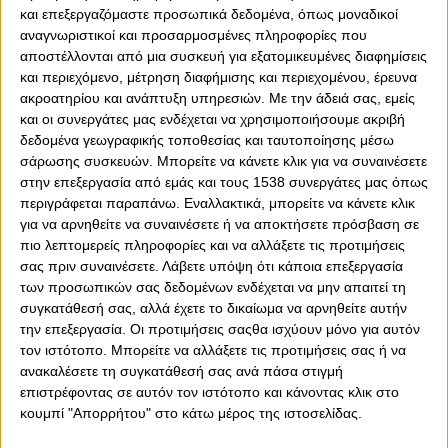
και επεξεργαζόμαστε προσωπικά δεδομένα, όπως μοναδικοί
την ομάδα μας!"
αναγνωριστικοί και προσαρμοσμένες πληροφορίες που
αποστέλλονται από μια συσκευή για εξατομικευμένες διαφημίσεις
και περιεχόμενο, μέτρηση διαφήμισης και περιεχομένου, έρευνα
Τετάρτη, 4 Νοεμβρίου 2015 - 13:08
ακροατηρίου και ανάπτυξη υπηρεσιών.
Με την άδειά σας, εμείς
και οι συνεργάτες μας ενδέχεται να χρησιμοποιήσουμε ακριβή
δεδομένα γεωγραφικής τοποθεσίας και ταυτοποίησης μέσω
σάρωσης συσκευών. Μπορείτε να κάνετε κλικ για να συναινέσετε
στην επεξεργασία από εμάς και τους 1538 συνεργάτες μας όπως
περιγράφεται παραπάνω. Εναλλακτικά, μπορείτε να κάνετε κλικ
για να αρνηθείτε να συναινέσετε ή να αποκτήσετε πρόσβαση σε
πιο λεπτομερείς πληροφορίες και να αλλάξετε τις προτιμήσεις
σας πριν συναινέσετε.
Λάβετε υπόψη ότι κάποια επεξεργασία
των προσωπικών σας δεδομένων ενδέχεται να μην απαιτεί τη
συγκατάθεσή σας, αλλά έχετε το δικαίωμα να αρνηθείτε αυτήν
την επεξεργασία. Οι προτιμήσεις σαςθα ισχύουν μόνο για αυτόν
τον ιστότοπο. Μπορείτε να αλλάξετε τις προτιμήσεις σας ή να
ανακαλέσετε τη συγκατάθεσή σας ανά πάσα στιγμή
επιστρέφοντας σε αυτόν τον ιστότοπο και κάνοντας κλικ στο
0
0
κουμπί "Απορρήτου" στο κάτω μέρος της ιστοσελίδας.
Το αποψινό είναι το "ματς της χρονιάς" για τον