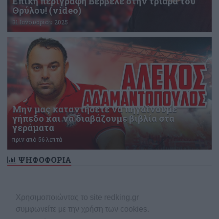
Επική περιγραφή Βερβελέ στην τριάρα του
Θρύλου! (video)
31 Ιανουαρίου 2025
Μην μας καταντήσετε να πηγαίνουμε
γήπεδο και να διαβάζουμε βιβλία στα
γεράματα
πριν από 56 λεπτά
ΨΗΦΟΦΟΡΙΑ
Δεν υπάρχει ενεργή δημοσκόπηση
Χρησιμοποιώντας το site redking.gr
συμφωνείτε με την χρήση των cookies.