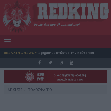
Θρύλε, Θεέ μου, Ολυμπιακέ μου!
Toggle
navigation
BREAKING NEWS
Έφηβος 93 ετών με την κούπα του
Conference
ΑΡΧΙΚΗ
ΠΟΔΟΣΦΑΙΡΟ