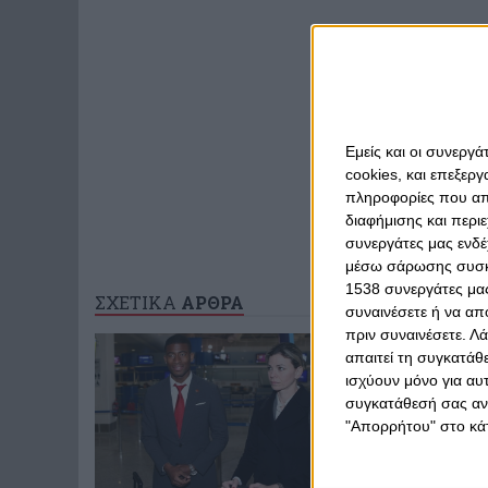
Εμείς και οι συνεργ
cookies, και επεξε
πληροφορίες που απο
διαφήμισης και περι
συνεργάτες μας ενδέ
μέσω σάρωσης συσκευ
1538 συνεργάτες μας
ΣΧΕΤΙΚΑ
ΑΡΘΡΑ
συναινέσετε ή να απ
πριν συναινέσετε.
Λά
Τετάρτη, 17 Φεβρο
απαιτεί τη συγκατάθ
"Πάμε για ν
ισχύουν μόνο για αυ
Δύσκολο ματς, 
συγκατάθεσή σας ανά
"Απορρήτου" στο κάτ