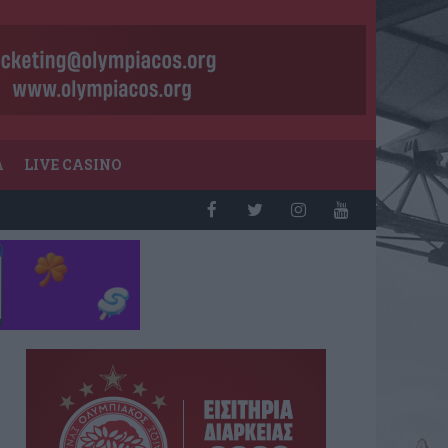
Α
LIVE CASINO