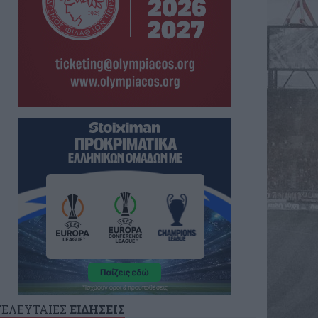
ΤΕΛΕΥΤΑΙΕΣ
ΕΙΔΗΣΕΙΣ