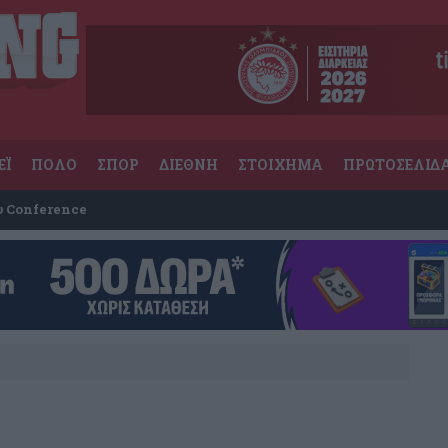
ΕΪ
ΠΟΛΟ
ΣΠΟΡ
ΔΙΕΘΝΗ
ΣΤΟΙΧΗΜΑ
ΠΡΩΤΟΣΕΛΙΔ
υ Conference