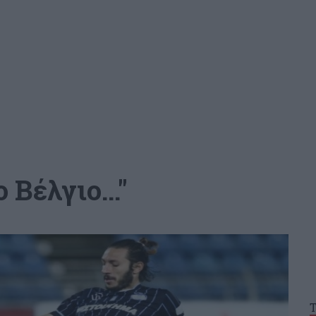
Βέλγιο..."