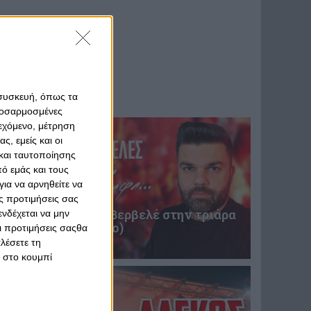
 συσκευή, όπως τα
προσαρμοσμένες
ιεχόμενο, μέτρηση
ς, εμείς και οι
και ταυτοποίησης
ό εμάς και τους
ια να αρνηθείτε να
ς προτιμήσεις σας
Επική περιγραφή Βερβελέ στην τριάρα
νδέχεται να μην
του Θρύλου! (video)
Οι προτιμήσεις σαςθα
λέσετε τη
31 Ιανουαρίου 2025
κ στο κουμπί