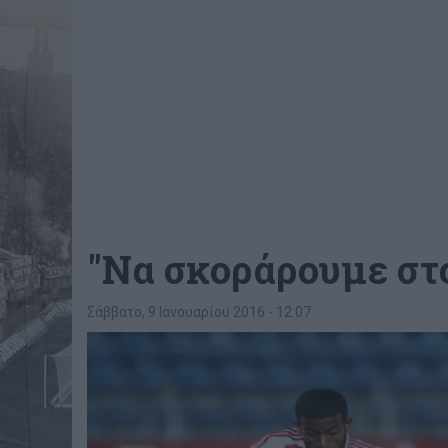
"Να σκοράρουμε στο 
Σάββατο, 9 Ιανουαρίου 2016 - 12:07