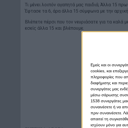
Τι μένει λοιπόν αγαπητά μας παιδιά; Άλλα 15 πρω
Έφτασε τα 6, άρα άλλα 15 σύμφωνα με την αρχικ
Βλέπετε πέρσι που τον νευριάσατε για τα καλά μ
εσείς άλλα 15 και βλέπουμε.
Εμείς και οι συνεργ
cookies, και επεξε
πληροφορίες που απο
διαφήμισης και περι
συνεργάτες μας ενδέ
μέσω σάρωσης συσκευ
1538 συνεργάτες μας
συναινέσετε ή να απ
πριν συναινέσετε.
Λά
απαιτεί τη συγκατάθ
ισχύουν μόνο για αυ