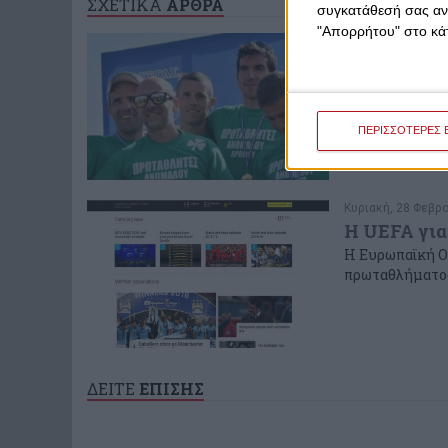
ΣΧΕΤΙΚΑ
ΑΡΘΡΑ
συγκατάθεσή σας ανά
"Απορρήτου" στο κάτ
Κυριακή, 28 Φεβρο
Πρωταθλητή
Έναν τίτλο θα π
ιστορία!
ΠΕΡΙΣΣΟΤΕΡΕΣ 
Κυριακή, 28 Φεβρο
Η UEFA για
Η Ευρωπαϊκή Ο
πρωταθλήματος
ΔΕΙΤΕ
ΕΠΙΣΗΣ