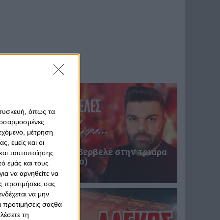
 συσκευή, όπως τα
προσαρμοσμένες
ιεχόμενο, μέτρηση
ς, εμείς και οι
Επική περιγραφή Βερβελέ στην τριάρα
και ταυτοποίησης
του Θρύλου! (video)
ό εμάς και τους
31 Ιανουαρίου 2025
ια να αρνηθείτε να
ς προτιμήσεις σας
νδέχεται να μην
Οι προτιμήσεις σαςθα
λέσετε τη