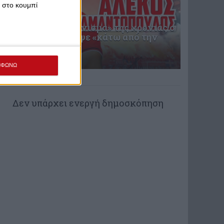
κ στο κουμπί
Στο πρώτο «διαγώνισμα» της χρονιάς ο
Ολυμπιακός έγραψε «κάτω από την
βάση»
Χθες στις 11:44
ΜΦΩΝΩ
ΨΗΦΟΦΟΡΙΑ
Δεν υπάρχει ενεργή δημοσκόπηση