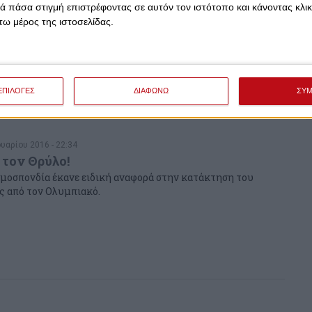
 πάσα στιγμή επιστρέφοντας σε αυτόν τον ιστότοπο και κάνοντας κλι
ω μέρος της ιστοσελίδας.
υαρίου 2016 - 22:59
ς ανώμαλου δρόμου!
άρει φέτος, όλο κι όλο, ο ΠΑΟ... Και πώς να μην μείνει στην
ΕΠΙΛΟΓΕΣ
ΔΙΑΦΩΝΩ
ΣΥ
υαρίου 2016 - 22:34
 τον Θρύλο!
μοσπονδία έκανε ειδική αναφορά στην κατάκτηση του
 από τον Ολυμπιακό.