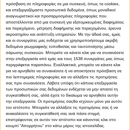
πρόσβαση σε πληροφορίες σε μια συσκευή, όπως τα cookies,
Μια σεζόν όπου το ποδοσφαιρικό δημιούργημα έχει ήδη
και επεξεργαζόμαστε προσωπικά δεδομένα, όπως μοναδικοί
πετύχει αρκετά ρεκόρ, έχει σπάσει άλλα και "φλερτάρει"
αναγνωριστικοί και προσαρμοσμένες πληροφορίες που
με την κατάρριψη πολλών ακόμα. Τόσο στην Ελλάδα όσο
αποστέλλονται από μια συσκευή για εξατομικευμένες διαφημίσεις
και στην Ευρώπη τα επιτεύγματα των "ερυθρολεύκων"
και περιεχόμενο, μέτρηση διαφήμισης και περιεχομένου, έρευνα
είναι σημαντικά και σίγουρα θα αποτελέσουν σημείο
ακροατηρίου και ανάπτυξη υπηρεσιών.
Με την άδειά σας, εμείς
αναφοράς για τις επόμενες δεκαετίες.
και οι συνεργάτες μας ενδέχεται να χρησιμοποιήσουμε ακριβή
δεδομένα γεωγραφικής τοποθεσίας και ταυτοποίησης μέσω
Εδώ πρέπει να σταθούμε σε ένα σημείο. Αυτό δεν είναι
σάρωσης συσκευών. Μπορείτε να κάνετε κλικ για να συναινέσετε
άλλο από το γεγονός ότι πριν αρχίσει την ξέφρενη
στην επεξεργασία από εμάς και τους 1538 συνεργάτες μας όπως
πορεία της η φετινή ομάδα που έχει δημιουργήσει ο
περιγράφεται παραπάνω. Εναλλακτικά, μπορείτε να κάνετε κλικ
Μάρκο Σίλβα, εντός και εκτός έδρας, σε Πρωτάθλημα
για να αρνηθείτε να συναινέσετε ή να αποκτήσετε πρόσβαση σε
και Champions League, πριν ξεκινήσει να σημειώνει το
πιο λεπτομερείς πληροφορίες και να αλλάξετε τις προτιμήσεις
ένα ρεκόρ πίσω από το άλλο, ο κόσμος του Θρύλου ήταν
σας πριν συναινέσετε.
Λάβετε υπόψη ότι κάποια επεξεργασία
αυτός που σημείωσε το πρώτο ρεκόρ! Ποιο ήταν αυτό;
των προσωπικών σας δεδομένων ενδέχεται να μην απαιτεί τη
συγκατάθεσή σας, αλλά έχετε το δικαίωμα να αρνηθείτε αυτήν
Η κατάρριψη στις πωλήσεις σε ό,τι αφορά τον αριθμό
την επεξεργασία. Οι προτιμήσεις σαςθα ισχύουν μόνο για αυτόν
των εισιτηρίων διαρκείας. Στις 25 Αυγούστου, η ΠΑΕ
τον ιστότοπο. Μπορείτε να αλλάξετε τις προτιμήσεις σας ή να
Ολυμπιακός ανακοίνωνε ότι το ρεκόρ των 18.250
ανακαλέσετε τη συγκατάθεσή σας ανά πάσα στιγμή
εισιτηρίων διαρκείας της περιόδου 2006-07 αποτελούσε
επιστρέφοντας σε αυτόν τον ιστότοπο και κάνοντας κλικ στο
παρελθόν, αφού οι πωλήσεις των διαρκείας είχαν φτάσει
κουμπί "Απορρήτου" στο κάτω μέρος της ιστοσελίδας.