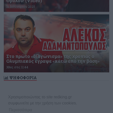
Θρύλου! (video)
31 Ιανουαρίου 2025
Στο πρώτο «διαγώνισμα» της χρονιάς ο
Ολυμπιακός έγραψε «κάτω από την βάση»
Χθες στις 11:44
ΨΗΦΟΦΟΡΙΑ
Δεν υπάρχει ενεργή δημοσκόπηση
Χρησιμοποιώντας το site redking.gr
συμφωνείτε με την χρήση των cookies.
Περισσότερα