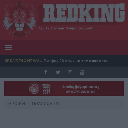
Θρύλε, Θεέ μου, Ολυμπιακέ μου!
Toggle
navigation
BREAKING NEWS
Έφηβος 93 ετών με την κούπα του
Conference
ΑΡΧΙΚΗ
ΠΟΔΟΣΦΑΙΡΟ