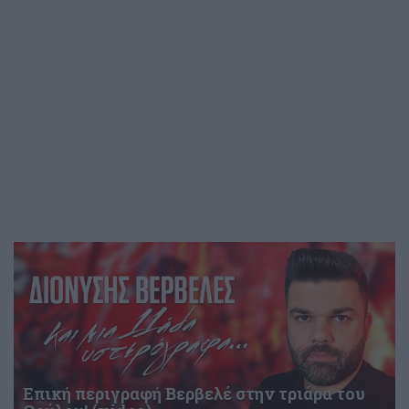
Επική περιγραφή Βερβελέ στην τριάρα του