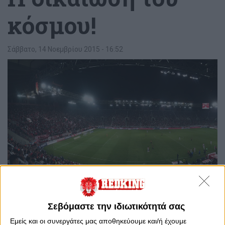
κόσμου!
Σάββατο, 14 Νοεμβρίου 2015 - 16:52
1
0
Σεβόμαστε την ιδιωτικότητά σας
Εμείς και οι συνεργάτες μας αποθηκεύουμε και/ή έχουμε
Η σεζόν 2015-16 εξελίσσεται ιδανικά για τον Ολυμπιακό.