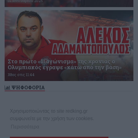
31 Ιανουαρίου 2025
Στο πρώτο «διαγώνισμα» της χρονιάς ο
Ολυμπιακός έγραψε «κάτω από την βάση»
Χθες στις 11:44
ΨΗΦΟΦΟΡΙΑ
Δεν υπάρχει ενεργή δημοσκόπηση
Χρησιμοποιώντας το site redking.gr
συμφωνείτε με την χρήση των cookies.
Περισσότερα