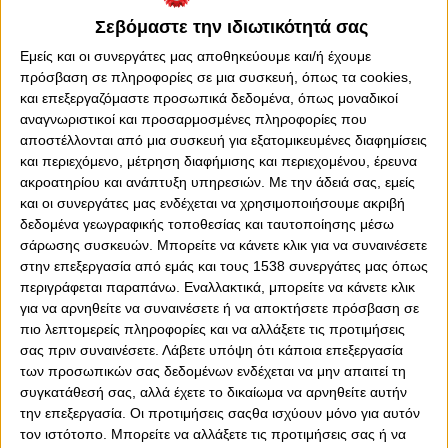
0
0
Σεβόμαστε την ιδιωτικότητά σας
Από την προηγούμενη εβδομάδα είχε γίνει γνωστή η
Εμείς και οι συνεργάτες μας αποθηκεύουμε και/ή έχουμε
διάθεση του Μίκαελ Σκίμπε να έχει μια συνάντηση με
πρόσβαση σε πληροφορίες σε μια συσκευή, όπως τα cookies,
τους προπονητές των ομάδων της Superleague. Ο
και επεξεργαζόμαστε προσωπικά δεδομένα, όπως μοναδικοί
αναγνωριστικοί και προσαρμοσμένες πληροφορίες που
Γερμανός ομοσπονδιακός τεχνικός ήθελε να έχει μια
αποστέλλονται από μια συσκευή για εξατομικευμένες διαφημίσεις
γνωριμία και να συζητήσει με τους προπονητές της
και περιεχόμενο, μέτρηση διαφήμισης και περιεχομένου, έρευνα
μεγάλης κατηγορίας. Να ανταλλάξουν απόψεις, με
ακροατηρίου και ανάπτυξη υπηρεσιών.
Με την άδειά σας, εμείς
δεδομένο ότι σε λίγους μήνες ξεκινούν οι υποχρεώσεις
και οι συνεργάτες μας ενδέχεται να χρησιμοποιήσουμε ακριβή
της εθνικής ομάδας, στα προκριματικά του Παγκοσμίου
δεδομένα γεωγραφικής τοποθεσίας και ταυτοποίησης μέσω
Κυπέλλου του 2018. Ο Σκίμπε θέλει να είναι σε ανοικτή
σάρωσης συσκευών. Μπορείτε να κάνετε κλικ για να συναινέσετε
γραμμή με τους προπονητές των ομάδων, γιατί αυτοί
στην επεξεργασία από εμάς και τους 1538 συνεργάτες μας όπως
καθημερινά δουλεύουν με τους παίκτες και τους ξέρουν
περιγράφεται παραπάνω. Εναλλακτικά, μπορείτε να κάνετε κλικ
καλύτερα.
για να αρνηθείτε να συναινέσετε ή να αποκτήσετε πρόσβαση σε
πιο λεπτομερείς πληροφορίες και να αλλάξετε τις προτιμήσεις
Η συνάντηση έγινε σε κεντρικό ξενοδοχείο της Αθήνας
σας πριν συναινέσετε.
Λάβετε υπόψη ότι κάποια επεξεργασία
και το "παρών" έδωσε και ο προπονητής των
των προσωπικών σας δεδομένων ενδέχεται να μην απαιτεί τη
πρωταθλητών Ελλάδας, Μάρκο Σίλβα. Εκτός από τον
συγκατάθεσή σας, αλλά έχετε το δικαίωμα να αρνηθείτε αυτήν
τεχνικό του Ολυμπιακού, εκεί ήταν και οι Γκουστάβο
την επεξεργασία. Οι προτιμήσεις σαςθα ισχύουν μόνο για αυτόν
Πογιέτ (ΑΕΚ), Μάκης Χάβος (Αστέρας Τρίπολης),
τον ιστότοπο. Μπορείτε να αλλάξετε τις προτιμήσεις σας ή να
Τραϊαννός Δέλλας (Ατρόμητος), Δημήτρης