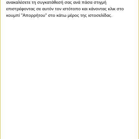
ανακαλέσετε τη συγκατάθεσή σας ανά πάσα στιγμή
Ελευθερόπουλος (Βέροια), Νίκος Παπαδόπουλος
επιστρέφοντας σε αυτόν τον ιστότοπο και κάνοντας κλικ στο
(Ηρακλής), Νίκος Καραγεωργίου (Καλλονή), Απόστολος
κουμπί "Απορρήτου" στο κάτω μέρος της ιστοσελίδας.
Μάντζιος (Λεβαδειακός), Αντρέα Στραματσόνι
(Παναθηναϊκός), Γιάννης Ματζουράκης (Παναιτωλικός),
Μαρίνος Ουζουνίδης (Πανιώνιος), Βλάνταν Ίβιτς (ΠΑΟΚ)
και Γιάννης Πετράκης (ΠΑΣ Γιάννινα).
Προ της έναρξης, ο πρόεδρος της ΕΠΟ Γιώργος
Γκιρτζίκης υποδέχτηκε τους παρευρισκόμενους, τους
οποίους ευχαρίστησε για την ανταπόκρισή τους και
εξέφρασε την πεποίθηση ότι με τη δική τους συνεργασία
μπορεί να έχει θετικά αποτελέσματα η πρωτοβουλία που
ανέλαβαν ο Μίκαελ Σκίμπε και η Ομοσπονδία. Από την
πλευρά των εθνικών ομάδων, το "παρών" έδωσαν οι κ.κ.
Μεταξάς, Τσάνας, Νικοπολίδης, Κατεργιαννάκης, Μπιζάς.
Ταυτόχρονα, πραγματοποιήθηκε αντίστοιχη συνάντηση
με τους ιατρούς των ομάδων της Super League, υπό τον
καθηγητή Γιώργο Γκοδόλια, ιατρικό υπεύθυνο των
Εθνικών Ομάδων και τον πρόεδρο της Επιτροπής