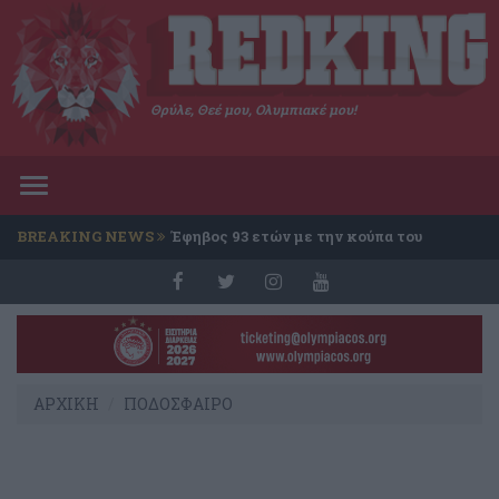
Θρύλε, Θεέ μου, Ολυμπιακέ μου!
Toggle
navigation
BREAKING NEWS
Έφηβος 93 ετών με την κούπα του
Conference
ΑΡΧΙΚΗ
ΠΟΔΟΣΦΑΙΡΟ