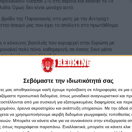
θρόλευκοι» νίκησαν 2-0 στη Βέροια και έκαναν το «9
λλάδα. Όμως δεν είναι μονάχα αυτό.
ο βράδυ της Παρασκευής στο ματς με την Αϊντραχτ
 στην ήπειρό μας που έχει το απόλυτο στο πρωτάθλημα
αι ο κόκκινος βασιλιάς που κυριαρχεί στην Ευρώπη με
προκαλεί πολύ πόνο, καθημερινά, σε όσους ζουν μέσα
ι του Θρύλου στην Ελλάδα!
Σεβόμαστε την ιδιωτικότητά σας
άτες μας αποθηκεύουμε και/ή έχουμε πρόσβαση σε πληροφορίες σε μια
ργαζόμαστε προσωπικά δεδομένα, όπως μοναδικοί αναγνωριστικοί και 
στέλλονται από μια συσκευή για εξατομικευμένες διαφημίσεις και περ
εχομένου, έρευνα ακροατηρίου και ανάπτυξη υπηρεσιών.
Με την άδειά σα
χεται να χρησιμοποιήσουμε ακριβή δεδομένα γεωγραφικής τοποθεσίας 
ών. Μπορείτε να κάνετε κλικ για να συναινέσετε στην επεξεργασία απ
 όπως περιγράφεται παραπάνω. Εναλλακτικά, μπορείτε να κάνετε κλικ γ