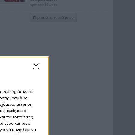
πριν από 14 ώρες
Περισσότερες ειδήσεις
 συσκευή, όπως τα
προσαρμοσμένες
ιεχόμενο, μέτρηση
ς, εμείς και οι
και ταυτοποίησης
ό εμάς και τους
ια να αρνηθείτε να