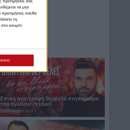
ς προτιμήσεις σας
νδέχεται να μην
Οι προτιμήσεις σαςθα
λέσετε τη
κ στο κουμπί
ΜΦΩΝΩ
Επική περιγραφή Βερβελέ στην τριάρα
του Θρύλου! (video)
31 Ιανουαρίου 2025