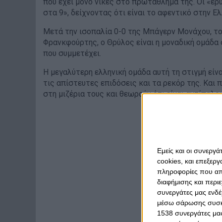
που έχει μόνο νίκες στο πρωτάθλημά της. Οι «ερυ
στα 9», δείχνοντας ότι είναι το αφεντικό στην Ε
Μετά την ισοπαλία 0-0 της Μπάγερν Μονάχου, τ
Φρανκφούρτης, ο Θρύλος είναι η μοναδική ομάδα
που συμμετέχει.
Η μεγαλύτερη ελληνική ομάδα αυτή τη στιγμή είν
τις απίστευτες επιδόσεις και τα ρεκόρ της. Και 
στη μιζέρια τους και θεωρούν ότι είναι αντίπαλο
Εμείς και οι συνεργ
cookies, και επεξε
πληροφορίες που απο
διαφήμισης και περι
συνεργάτες μας ενδέ
μέσω σάρωσης συσκευ
1538 συνεργάτες μας