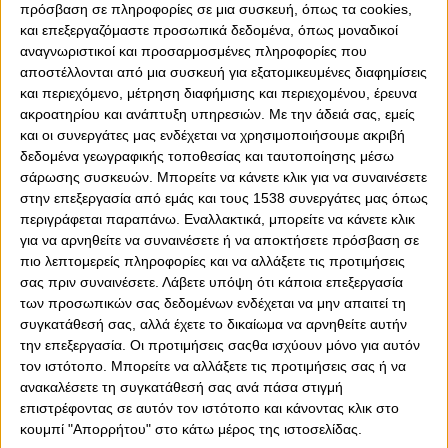
πρόσβαση σε πληροφορίες σε μια συσκευή, όπως τα cookies,
και επεξεργαζόμαστε προσωπικά δεδομένα, όπως μοναδικοί
αναγνωριστικοί και προσαρμοσμένες πληροφορίες που
αποστέλλονται από μια συσκευή για εξατομικευμένες διαφημίσεις
και περιεχόμενο, μέτρηση διαφήμισης και περιεχομένου, έρευνα
ακροατηρίου και ανάπτυξη υπηρεσιών.
Με την άδειά σας, εμείς
και οι συνεργάτες μας ενδέχεται να χρησιμοποιήσουμε ακριβή
δεδομένα γεωγραφικής τοποθεσίας και ταυτοποίησης μέσω
σάρωσης συσκευών. Μπορείτε να κάνετε κλικ για να συναινέσετε
στην επεξεργασία από εμάς και τους 1538 συνεργάτες μας όπως
περιγράφεται παραπάνω. Εναλλακτικά, μπορείτε να κάνετε κλικ
για να αρνηθείτε να συναινέσετε ή να αποκτήσετε πρόσβαση σε
0
0
πιο λεπτομερείς πληροφορίες και να αλλάξετε τις προτιμήσεις
σας πριν συναινέσετε.
Λάβετε υπόψη ότι κάποια επεξεργασία
Το θέμα της θητείας του Μαρκ Κλάτενμπεργκ, στη θέση
των προσωπικών σας δεδομένων ενδέχεται να μην απαιτεί τη
του αρχιδιατητή είναι εκείνο που απασχολεί τη Σούπερ
συγκατάθεσή σας, αλλά έχετε το δικαίωμα να αρνηθείτε αυτήν
Λιγκ, όπως και την «εξυγίανση», βεβαίως, η οποία
την επεξεργασία. Οι προτιμήσεις σαςθα ισχύουν μόνο για αυτόν
ονειρεύεται αποπομπή του Άγγλου. Ωστόσο, η Σούπερ
τον ιστότοπο. Μπορείτε να αλλάξετε τις προτιμήσεις σας ή να
Λιγκ, με επιστολή της σε Ινφαντίνο, Τσέφεριν και
ανακαλέσετε τη συγκατάθεσή σας ανά πάσα στιγμή
επιστρέφοντας σε αυτόν τον ιστότοπο και κάνοντας κλικ στο
Θεοδωρίδη, ζητά την επείγουσα παρέμβαση των ΦΙΦΑ και
κουμπί "Απορρήτου" στο κάτω μέρος της ιστοσελίδας.
ΟΥΕΦΑ, για το θέμα. Για να εφαρμοστούν οι αποφάσεις