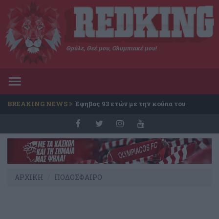
Θρύλε, Θεέ μου, Ολυμπιακέ μου!
Toggle
navigation
BREAKING NEWS
Έφηβος 93 ετών με την κούπα του
Conference
ΑΡΧΙΚΗ
ΠΟΔΟΣΦΑΙΡΟ