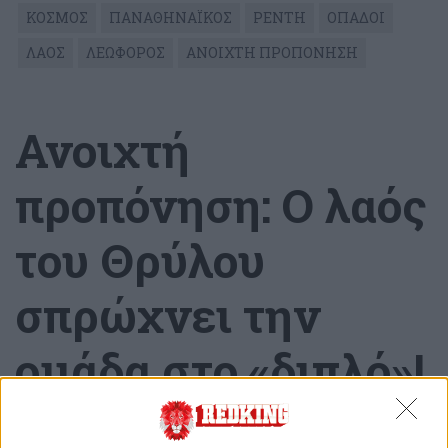
ΚΟΣΜΟΣ
ΠΑΝΑΘΗΝΑΪΚΟΣ
ΡΕΝΤΗ
ΟΠΑΔΟΙ
ΛΑΟΣ
ΛΕΩΦΟΡΟΣ
ΑΝΟΙΧΤΗ ΠΡΟΠΟΝΗΣΗ
Ανοιχτή
προπόνηση: Ο λαός
του Θρύλου
σπρώχνει την
ομάδα στο «διπλό»!
Παρασκευή, 4 Νοεμβρίου 2022 - 11:39