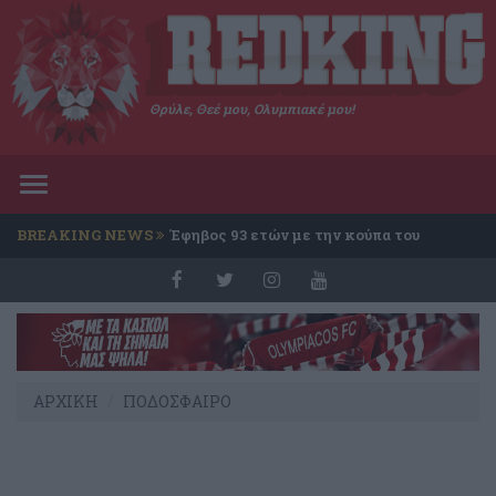
Θρύλε, Θεέ μου, Ολυμπιακέ μου!
Toggle
navigation
BREAKING NEWS
Έφηβος 93 ετών με την κούπα του
Conference
ΑΡΧΙΚΗ
ΠΟΔΟΣΦΑΙΡΟ