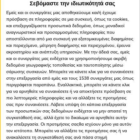
Σεβόμαστε την ιδιωτικότητά σας
Εμείς και οι συνεργάτες μας αποθηκεύουμε και/ή έχουμε
πρόσβαση σε πληροφορίες σε μια συσκευή, όπως τα cookies,
και επεξεργαζόμαστε προσωπικά δεδομένα, όπως μοναδικοί
αναγνωριστικοί και προσαρμοσμένες πληροφορίες που
αποστέλλονται από μια συσκευή για εξατομικευμένες διαφημίσεις
και περιεχόμενο, μέτρηση διαφήμισης και περιεχομένου, έρευνα
ακροατηρίου και ανάπτυξη υπηρεσιών.
Με την άδειά σας, εμείς
και οι συνεργάτες μας ενδέχεται να χρησιμοποιήσουμε ακριβή
δεδομένα γεωγραφικής τοποθεσίας και ταυτοποίησης μέσω
σάρωσης συσκευών. Μπορείτε να κάνετε κλικ για να συναινέσετε
στην επεξεργασία από εμάς και τους 1538 συνεργάτες μας όπως
περιγράφεται παραπάνω. Εναλλακτικά, μπορείτε να κάνετε κλικ
0
0
για να αρνηθείτε να συναινέσετε ή να αποκτήσετε πρόσβαση σε
πιο λεπτομερείς πληροφορίες και να αλλάξετε τις προτιμήσεις
Δείχνει πάντα την έμπρακτη στήριξή του στην ομάδα,
σας πριν συναινέσετε.
Λάβετε υπόψη ότι κάποια επεξεργασία
ακόμη και όταν εκείνη δεν βρίσκεται στα καλύτερά της.
των προσωπικών σας δεδομένων ενδέχεται να μην απαιτεί τη
Ο κόσμος του Ολυμπιακού είναι πάντοτε δίπλα στον
συγκατάθεσή σας, αλλά έχετε το δικαίωμα να αρνηθείτε αυτήν
Θρύλο, για να τον ωθεί και να του δίνει αυτοπεποίθηση
την επεξεργασία. Οι προτιμήσεις σαςθα ισχύουν μόνο για αυτόν
με τη φωνή του, με το πάθος του για τη νίκη, με την
τον ιστότοπο. Μπορείτε να αλλάξετε τις προτιμήσεις σας ή να
προσμονή του να δει την ομάδα να κατακτά τρόπαια και
ανακαλέσετε τη συγκατάθεσή σας ανά πάσα στιγμή