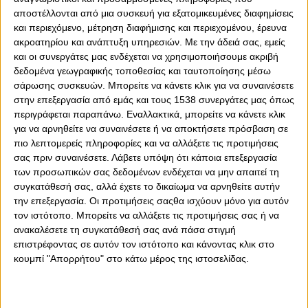
αποστέλλονται από μια συσκευή για εξατομικευμένες διαφημίσεις
και περιεχόμενο, μέτρηση διαφήμισης και περιεχομένου, έρευνα
ακροατηρίου και ανάπτυξη υπηρεσιών.
Με την άδειά σας, εμείς
και οι συνεργάτες μας ενδέχεται να χρησιμοποιήσουμε ακριβή
δεδομένα γεωγραφικής τοποθεσίας και ταυτοποίησης μέσω
σάρωσης συσκευών. Μπορείτε να κάνετε κλικ για να συναινέσετε
στην επεξεργασία από εμάς και τους 1538 συνεργάτες μας όπως
περιγράφεται παραπάνω. Εναλλακτικά, μπορείτε να κάνετε κλικ
0
0
για να αρνηθείτε να συναινέσετε ή να αποκτήσετε πρόσβαση σε
πιο λεπτομερείς πληροφορίες και να αλλάξετε τις προτιμήσεις
Η «εξυγίανση» πέτυχε για άλλη μία φορά το «έργο» της
σας πριν συναινέσετε.
Λάβετε υπόψη ότι κάποια επεξεργασία
των προσωπικών σας δεδομένων ενδέχεται να μην απαιτεί τη
εις βάρος του Ολυμπιακού. Η ομάδα του Μίτσελ πήγε στη
συγκατάθεσή σας, αλλά έχετε το δικαίωμα να αρνηθείτε αυτήν
Λεωφόρο, έπαιξε ποδόσφαιρο πρωταθλήτριας ομάδας
την επεξεργασία. Οι προτιμήσεις σαςθα ισχύουν μόνο για αυτόν
και αποδόμησε τον πράσινο θίασο. Έδωσε τέλος στο
τον ιστότοπο. Μπορείτε να αλλάξετε τις προτιμήσεις σας ή να
πράσινο παραμύθι των «αντικειμενικών». Ωστόσο, εκεί
ανακαλέσετε τη συγκατάθεσή σας ανά πάσα στιγμή
συνάντησε άλλη μία αισχρή διαιτησία σε βάρος της,
επιστρέφοντας σε αυτόν τον ιστότοπο και κάνοντας κλικ στο
ώστε να ολοκληρωθεί η ληστεία του αιώνα με ένα
κουμπί "Απορρήτου" στο κάτω μέρος της ιστοσελίδας.
ανύπαρκτο πέναλτι, σε μία τόσο καθαρή φάση...
Τέτοιες διαιτησίες κατά του Ολυμπιακού δείχνουν το
πόσο δεντον... γουστάρει το «σύστημα» και όλο αυτό που