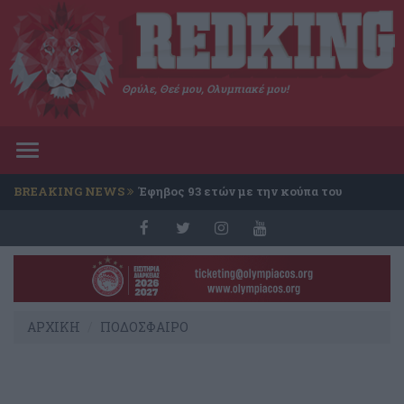
Θρύλε, Θεέ μου, Ολυμπιακέ μου!
Toggle
navigation
BREAKING NEWS
Έφηβος 93 ετών με την κούπα του
Conference
ΑΡΧΙΚΗ
ΠΟΔΟΣΦΑΙΡΟ