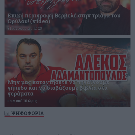
Επική περιγραφή Βερβελέ στην τριάρα του
Θρύλου! (video)
31 Ιανουαρίου 2025
Μην μας καταντήσετε να πηγαίνουμε
γήπεδο και να διαβάζουμε βιβλία στα
γεράματα
πριν από 10 ώρες
ΨΗΦΟΦΟΡΙΑ
Δεν υπάρχει ενεργή δημοσκόπηση