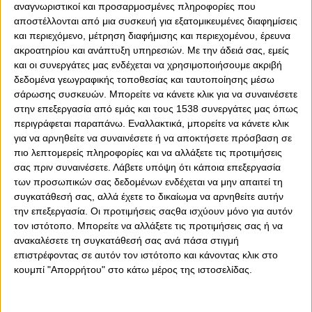
αναγνωριστικοί και προσαρμοσμένες πληροφορίες που
αποστέλλονται από μια συσκευή για εξατομικευμένες διαφημίσεις
και περιεχόμενο, μέτρηση διαφήμισης και περιεχομένου, έρευνα
ακροατηρίου και ανάπτυξη υπηρεσιών.
Με την άδειά σας, εμείς
και οι συνεργάτες μας ενδέχεται να χρησιμοποιήσουμε ακριβή
0
0
δεδομένα γεωγραφικής τοποθεσίας και ταυτοποίησης μέσω
σάρωσης συσκευών. Μπορείτε να κάνετε κλικ για να συναινέσετε
Στη γιορτή του, ο Θανάσης Ανδρούτσος δεν πήρε δώρο,
στην επεξεργασία από εμάς και τους 1538 συνεργάτες μας όπως
αλλά… έδωσε, αφού μετά από μια εξαιρετική ατομική
περιγράφεται παραπάνω. Εναλλακτικά, μπορείτε να κάνετε κλικ
ενέργεια, «έφτιαξε» το γκολ του Γκάρι Ροντρίγκες, για
για να αρνηθείτε να συναινέσετε ή να αποκτήσετε πρόσβαση σε
πιο λεπτομερείς πληροφορίες και να αλλάξετε τις προτιμήσεις
το τελικό 1-0 επί του Άρη στο Κύπελλο Ελλάδας. Με τον
σας πριν συναινέσετε.
Λάβετε υπόψη ότι κάποια επεξεργασία
τρόπο αυτό, έδωσε την πρώτη του φετινή ασίστ, ενώ δεν
των προσωπικών σας δεδομένων ενδέχεται να μην απαιτεί τη
πρέπει να ξεχνάμε πως έχει σκοράρει και ένα πολύ
συγκατάθεσή σας, αλλά έχετε το δικαίωμα να αρνηθείτε αυτήν
σημαντικό γκολ, αυτό με τον Λεβαδειακό στο
την επεξεργασία. Οι προτιμήσεις σαςθα ισχύουν μόνο για αυτόν
πρωτάθλημα (0-1). Ο Έλληνας άσος, έγινε παράλληλα και
τον ιστότοπο. Μπορείτε να αλλάξετε τις προτιμήσεις σας ή να
ος
ο 16
παίκτης που δίνει ασίστ εφέτος, σε όλες τις
ανακαλέσετε τη συγκατάθεσή σας ανά πάσα στιγμή
διοργανώσεις.
επιστρέφοντας σε αυτόν τον ιστότοπο και κάνοντας κλικ στο
κουμπί "Απορρήτου" στο κάτω μέρος της ιστοσελίδας.
Μέσα σε αυτούς τους 16 βέβαια, βρίσκεται και ο Λάζαρ
Ραντζέλοβιτς που έχει αποχωρήσει αλλά και ο Γκονζάλο
Άβιλα που δεν είναι στις επιλογές του Μίτσελ, αλλά το